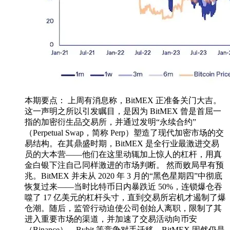
本期要点： 上周有消息称，BitMEX 正准备关门大吉。
这一声明之所以引发瞩目，是因为 BitMEX 曾是首屈一
指的加密衍生品交易所，并通过发明“永续合约”
（Perpetual Swap，简称 Perp）塑造了现代加密市场的交
易结构。在其鼎盛时期，BitMEX 是全行业最激进交易
员的大本营——他们在这里动辄加上惊人的杠杆，用真
金白银下注自己同样激进的市场判断。 然而败局早有预
兆。BitMEX 并未从 2020 年 3 月的“黑色星期四”中彻底
恢复过来——当时比特币日内暴跌近 50%，连锁爆仓吞
噬了 17 亿美元的杠杆头寸，直到交易所宕机才遏制了爆
仓潮。随后，监管行动迫使公司创始人离职，限制了其
进入重要市场的渠道，并加速了交易活动向币安
（Binance）、Bybit 等竞争对手迁移。BitMEX 固然仍是