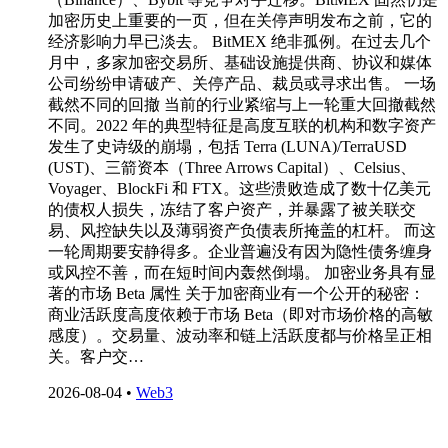
加密历史上重要的一页，但在关停声明发布之前，它的
经济影响力早已淡去。 BitMEX 绝非孤例。在过去几个
月中，多家加密交易所、基础设施提供商、协议和媒体
公司纷纷申请破产、关停产品、裁员或寻求出售。 一场
截然不同的回撤 当前的行业紧缩与上一轮重大回撤截然
不同。2022 年的典型特征是高度互联的机构和数字资产
发生了史诗级的崩塌，包括 Terra (LUNA)/TerraUSD
(UST)、三箭资本（Three Arrows Capital）、Celsius、
Voyager、BlockFi 和 FTX。这些溃败造成了数十亿美元
的债权人损失，冻结了客户资产，并暴露了被关联交
易、风控缺失以及薄弱资产负债表所掩盖的杠杆。 而这
一轮周期要安静得多。企业普遍没有因为隐性债务缠身
或风控不善，而在短时间内轰然倒塌。 加密业务具有显
著的市场 Beta 属性 关于加密商业有一个公开的秘密：
商业活跃度高度依赖于市场 Beta（即对市场价格的高敏
感度）。交易量、波动率和链上活跃度都与价格呈正相
关。客户交…
2026-08-04
•
Web3