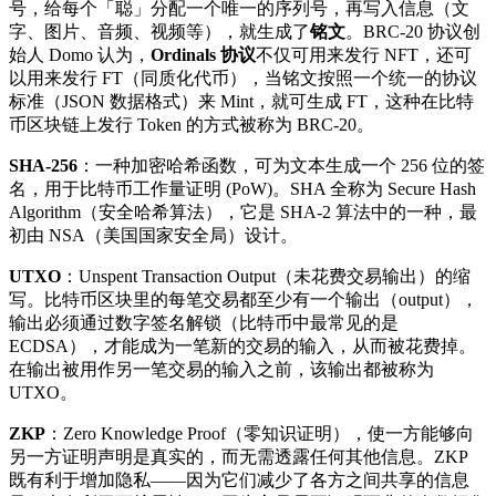
号，给每个「聪」分配一个唯一的序列号，再写入信息（文
字、图片、音频、视频等），就生成了
铭文
。BRC-20 协议创
始人 Domo 认为，
Ordinals 协议
不仅可用来发行 NFT，还可
以用来发行 FT（同质化代币），当铭文按照一个统一的协议
标准（JSON 数据格式）来 Mint，就可生成 FT，这种在比特
币区块链上发行 Token 的方式被称为 BRC-20。
SHA-256
：一种加密哈希函数，可为文本生成一个 256 位的签
名，用于比特币工作量证明 (PoW)。SHA 全称为 Secure Hash
Algorithm（安全哈希算法），它是 SHA-2 算法中的一种，最
初由 NSA（美国国家安全局）设计。
UTXO
：Unspent Transaction Output（未花费交易输出）的缩
写。比特币区块里的每笔交易都至少有一个输出（output），
输出必须通过数字签名解锁（比特币中最常见的是
ECDSA），才能成为一笔新的交易的输入，从而被花费掉。
在输出被用作另一笔交易的输入之前，该输出都被称为
UTXO。
ZKP
：Zero Knowledge Proof（零知识证明），使一方能够向
另一方证明声明是真实的，而无需透露任何其他信息。ZKP
既有利于增加隐私——因为它们减少了各方之间共享的信息