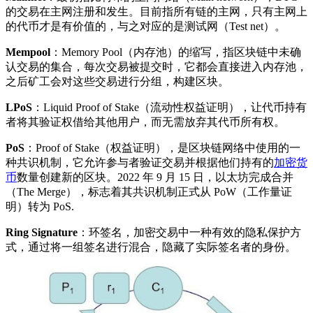
的交易在主网注册和发生。目前指所有链的主网，只有主网上
的代币才是有价值的，与之对应的是测试网（Test net）。
Mempool
：Memory Pool（内存池）的缩写，指区块链中未确
认交易的集合，每次交易被提交时，它都会直接进入内存池，
之后矿工会对这些交易进行分组，构建区块。
LPoS
：Liquid Proof of Stake（流动性权益证明），让代币持有
者将其验证权借给其他用户，而无需放弃其代币所有权。
PoS
：Proof of Stake（权益证明），是区块链网络中使用的一
种共识机制，它允许参与者验证交易并根据他们持有的
加密货
币
数量创建新的区块。2022 年 9 月 15 日，以太坊完成合并
（The Merge），标志着其共识机制正式从 PoW（工作量证
明）转为 PoS.
Ring Signature
：环签名，加密交易中一种有效的隐私保护方
式，通过将一组签名进行混合，隐藏了实际签名者的身份。