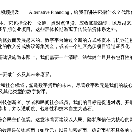
Alternative Financing，给我们讲讲它指什么？代币化会是一个
传统银行环境之外的资本。它包括众投、众筹、点对点借贷、应收账款融资
或早期创业项目。这些群体长期游离于传统信贷体系之外。
的低效而发展起来的。数字平台通过全新的方式将资本与机遇连
化的收入分成协议筹集资金，或者一个社区光伏项目通过证券化
基础设施尚未跟上。我们需要一个清晰、法律健全且具有包容性
、主要做什么及其未来愿景。
术和社会领域，塑造数字货币的未来。尽管数字欧元是我们的核
款及其他类型的数字货币。
科技创新者、学者和民间社会成员。我们的目标是促进对话、开
导者，并以透明度、包容性和技术自主为基石。
符合民主价值观。这意味着要建设以人民、隐私和信任为核心的
独特的效用是传统货币（如欧元）以及加密货币、稳定币都不具备的