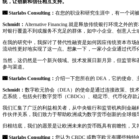
统，让创新和信任相互支持。
🌃
Starlabs Consulting：
在您的职业和研究生涯中，有一个词被频频提及——
Schmidt：
Alternative Financing 就是释放
对银行覆盖不到或服务不充足的群体，如中小企业、创意人士
在我的研究中，我探讨了替代性融资是如何因应传统资本市场
流动性更好地实现了这一点。想象一下，一家小企业通过代币
当然，这仍然是一个新兴领域。技术发展日新月异，但监管和
参与渠道。
🌃
Starlabs Consulting：
介绍一下您所在的 DEA，它的使命
Schmidt：
数字欧元协会（DEA）的使命是通过连接政策、技
态系统，包括央行数字货币（CBDCs）、稳定币、代币化存
我们汇集了广泛的利益相关者，从中央银行和监管机构到金融
作伙伴关系，我们致力于帮助欧洲成为数字货币创新的全球领
归根结底，我们的愿景是让欧洲未来的货币既具有前瞻性，又
🌃
Starlabs Consulting：
您认为 CBDC 或数字欧元有哪些