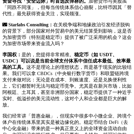
资金寻找「安全边际」时首选反弹标的。
加密货币与美股虽
「同跌不同涨」，但每当传统体系信心崩裂，比特币因其「替
代性」最先获得资金关注，实现领涨。
🌃
Starlabs Consulting：
在关税争端和地缘政治引发经济脱钩
的背景下，部分国家对外贸易中的美元结算受到影响，这是否
为加密货币（特别是稳定币）提供了被广泛采用的机会？这会
为加密市场带来资金流入吗？
李国权：
是的，您提得非常精准。
稳定币（如 USDT、
USDC）可以说是当前全球支付体系中信任成本最低、效率最
高的工具。
这不是理论上的理想状态，而是基于现实的比较结
果。我们可以拿 CBDCs（中央银行数字货币）和联盟链跨境
支付来做对比：无论是在成本、到账速度、还是兑换便利性
上，它们都暂时无法与稳定币竞争。尤其是在新兴市场，比如
阿根廷、土耳其，甚至非洲部分国家，稳定币提供了一种近乎
实时、低溢价的美元流动性，这对个人和企业都是巨大的解
放。
我们经常讲「普惠金融」，但现实中很多中小微企业、跨境个
体户在传统体系里其实是被边缘化的。稳定币结合 DeFi（去
中心化金融）带来的是一种真正意义上的全球资金流动自由