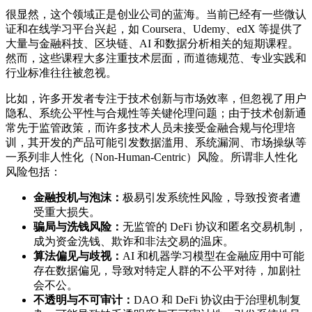
很显然，这个领域正是创业公司的蓝海。当前已经有一些微认
证和在线学习平台兴起，如 Coursera、Udemy、edX 等提供了
大量与金融科技、区块链、AI 和数据分析相关的短期课程。
然而，这些课程大多注重技术层面，而道德规范、专业实践和
行业标准往往被忽视。
比如，许多开发者专注于技术创新与市场效率，但忽视了用户
隐私、系统公平性与合规性等关键伦理问题；由于技术创新通
常先于监管政策，而许多技术人员未接受金融合规与伦理培
训，其开发的产品可能引发数据滥用、系统漏洞、市场操纵等
一系列非人性化（Non-Human-Centric）风险。所谓非人性化
风险包括：
金融投机与泡沫：
极易引发系统性风险，导致投资者遭
受重大损失。
骗局与洗钱风险：
无监管的 DeFi 协议和匿名交易机制，
成为资金洗钱、欺诈和非法交易的温床。
算法偏见与歧视：
AI 和机器学习模型在金融应用中可能
存在数据偏见，导致对特定人群的不公平对待，加剧社
会不公。
不透明与不可审计：
DAO 和 DeFi 协议由于治理机制复