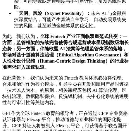
杂，可能导致缺乏透明度与不可审计性，引发系统性风
险。
「天网」风险（Skynet Possibility）：
未来 AI 与金融科
技深度结合，可能产生算法自主学习、自动交易系统失
控的风险，甚至威胁金融体系的稳定性。
为此，我们认为，
全球 Fintech 产业正面临双重范式转变：一
方面，监管框架的持续完善使得合规运营成本呈现指数级增长
态势；另一方面，伴随欧盟 AI 法案等伦理监管体系的落地，
市场对基于道德算法治理（Ethical Algorithm Governance）和
人性化设计思维（Human-Centric Design Thinking）的行业标
准需求进入加速轨道。
在此背景下，我们认为未来的 Fintech 教育体系必须将伦理、
合规和治理作为核心模块，引导学员在开发和应用产品时遵循
「技术以人为本」的原则，相关课程应包括 AI 算法伦理、区
块链治理、数据隐私保护、反洗钱机制、去中心化系统的透明
性与可审计性等关键内容。
GFI 作为全球 Fintech 教育的领导者，正在通过 CFtP 专业资格
认证体系与 Flex.sg 平台，推动道德与专业标准的国际化提
升。CFtP 持证人将被列入 Flex.sg 平台，可获得基于联合国开