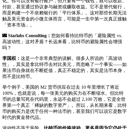
化。你可以没有银行账户，但只要有一个钱包，就可以收款、
付款，甚至通过协议参与融资或赚取收益。它不是替代银行，
而是构建一个不依赖银行的「平行体系」。这对那些长期无法
触及美元资金的小微主体而言，可能是一生中第一次真正接触
「资本市场」。
🌃
Starlabs Consulting：
您如何看待比特币的「避险属性 vs.
高波动性」这对矛盾？长远来看，比特币的避险属性会增强
吗？
李国权：
这是一个非常典型的误解。很多人所说的「高波动
性」，其实是拿比特币去对比美元，而忽略了一个事实——如
果法币自身就在不断贬值，真正不稳定的，其实是法币本身，
而不是比特币。
举个例子，美国的 M2 货币供应在过去 10 年里增长了将近
100%，也就是说，每一张美元的购买力在不断缩水。但比特
币的总量写死在代码里，永远不会超过 2,100 万枚，它是全世
界第一个真正「稀缺的数字资产」。所以，从长期来看，比特
币的购买力是优于任何一种法币的，甚至我们可以说它是数字
时代的黄金替代品。
波动性不等于风险。
比特币的价格波动，更多是因为它仍处于