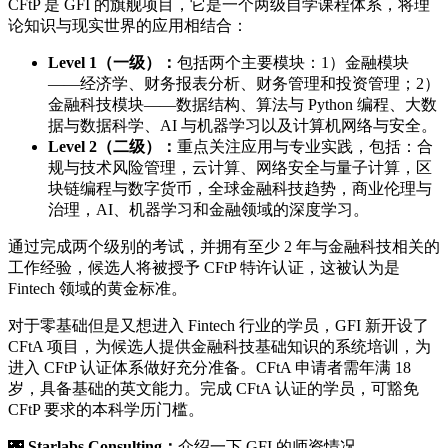
CFtP 是 GFI 的旗舰项目，它是一个两级自学课程体系，将理
论知识与现实世界的应用相结合：
Level 1（一级）：
包括两个主要模块：1）金融模块
——经济学、财务报表分析、财务管理和投资管理；2）
金融科技模块——数据结构、算法与 Python 编程、大数
据与数据科学、AI 与机器学习以及计算机网络与安全。
Level 2（二级）：
重点关注应用与专业实践，包括：合
规与技术风险管理，云计算、网络安全与量子计算，区
块链编程与数字货币，全球金融科技趋势，商业伦理与
治理，AI、机器学习和金融领域的深度学习。
通过完成两个级别的考试，并拥有至少 2 年与金融科技相关的
工作经验，候选人将被授予 CFtP 特许认证，这被认为是
Fintech 领域的黄金标准。
对于零基础但是又想进入 Fintech 行业的学员，GFI 新开设了
CFtA 项目，为候选人提供金融科技基础知识的系统培训，为
进入 CFtP 认证体系做好充分准备。CFtA 申请者需年满 18
岁，具备基础的英文能力。完成 CFtA 认证的学员，可豁免
CFtP 要求的本科学历门槛。
🌃
Starlabs Consulting：
介绍一下 GFI 的师资情况。