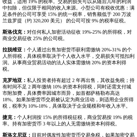
收益，适用 19% 的税率。交易的损失可以从随后几年的利润
中扣除，但仅限于相同的收入来源。小型公司有税收优惠：满
足条件的公司可享受 15% 的统一税率，销售额低于 200 万波
兰兹罗提（约 320,200 美元） 的公司可按 9% 的税率征税。
斯洛伐克：
对任何私人加密活动征收 19%-25% 的所得税，对
商业交易征收 25% 的公司税。
拉脱维亚：
个人通过出售加密货币获利需缴纳 20%-31% 的个
人所得税，具体税率取决于个人收入水平，交易损失可抵扣利
润。从事商业贸易活动的法人实体需缴纳 20% 的资本利得
税。
克罗地亚：
私人投资者持有超过 2 年再出售，其收益免税；持
有时间不足 2 两年缴纳 10% 的资本利得税，同时还需支付城
市附加费，具体费率因城市而异，如首都萨格勒布高达
18%。如果加密货币交易被认定为商业活动，则适用企业所得
税，税率为 10%-18%，具体取决于企业规模和年收入水平。
捷克：
个人利润按 15% 的所得税征税，商业贸易按 19% 的税
率。持有加密货币 3 年以上的人无需缴纳资本利得税。
斯洛文尼亚：
目前对偶发性加密货币交易免税，如果加密交易