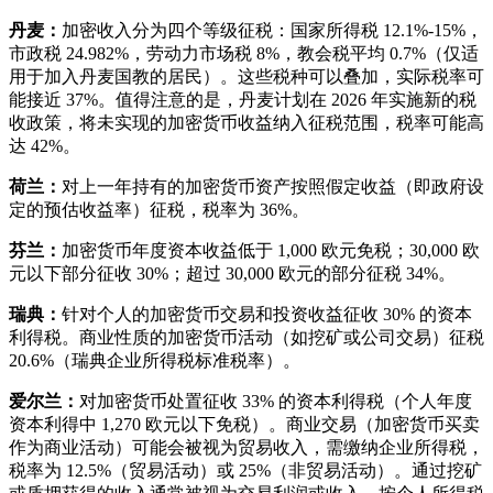
丹麦：
加密收入分为四个等级征税：国家所得税 12.1%-15%，
市政税 24.982%，劳动力市场税 8%，教会税平均 0.7%（仅适
用于加入丹麦国教的居民）。这些税种可以叠加，实际税率可
能接近 37%。值得注意的是，丹麦计划在 2026 年实施新的税
收政策，将未实现的加密货币收益纳入征税范围，税率可能高
达 42%。
荷兰：
对上一年持有的加密货币资产按照假定收益（即政府设
定的预估收益率）征税，税率为 36%。
芬兰：
加密货币年度资本收益低于 1,000 欧元免税；30,000 欧
元以下部分征收 30%；超过 30,000 欧元的部分征税 34%。
瑞典：
针对个人的加密货币交易和投资收益征收 30% 的资本
利得税。商业性质的加密货币活动（如挖矿或公司交易）征税
20.6%（瑞典企业所得税标准税率）。
爱尔兰：
对加密货币处置征收 33% 的资本利得税（个人年度
资本利得中 1,270 欧元以下免税）。商业交易（加密货币买卖
作为商业活动）可能会被视为贸易收入，需缴纳企业所得税，
税率为 12.5%（贸易活动）或 25%（非贸易活动）。通过挖矿