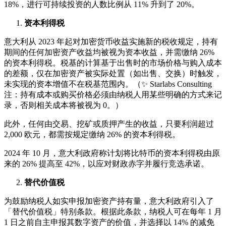
18%，进行可持续投资的人数比例从 11% 升到了 20%。
资本利得税
意大利从 2023 年起对加密货币收益实施新的税收规定，持有
期间的任何加密资产收益均被视为资本收益，并需缴纳 26%
的资本利得税。税基的计算基于出售时的市场价格与购入成本
的差额，仅在加密资产被实际处置（如出售、交换）时触发，
未实现的资本增值不在税基范围内。（✨ Starlabs Consulting
注：持有成本或购买价格必须由纳税人用某些明确的方式来记
录，否则相关成本将被视为 0。）
此外，任何由交易、挖矿或质押产生的收益，只要利润超过
2,000 欧元，都需按规定缴纳 26% 的资本利得税。
2024 年 10 月，意大利政府称计划将比特币的资本利得税由原
来的 26% 提高至 42%，以应对财政赤字并履行竞选承诺。
替代价值税
为鼓励纳税人如实申报加密资产持有量，意大利政府引入了
「替代价值税」特别条款。根据此条款，纳税人可在每年 1 月
1 日之前自主申报其数字资产的价值，并选择以 14% 的减免