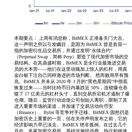
本期要点： 上周有消息称，BitMEX 正准备关门大吉。
这一声明之所以引发瞩目，是因为 BitMEX 曾是首屈一
指的加密衍生品交易所，并通过发明“永续合约”
（Perpetual Swap，简称 Perp）塑造了现代加密市场的交
易结构。在其鼎盛时期，BitMEX 是全行业最激进交易
员的大本营——他们在这里动辄加上惊人的杠杆，用真
金白银下注自己同样激进的市场判断。 然而败局早有预
兆。BitMEX 并未从 2020 年 3 月的“黑色星期四”中彻底
恢复过来——当时比特币日内暴跌近 50%，连锁爆仓吞
噬了 17 亿美元的杠杆头寸，直到交易所宕机才遏制了爆
仓潮。随后，监管行动迫使公司创始人离职，限制了其
进入重要市场的渠道，并加速了交易活动向币安
（Binance）、Bybit 等竞争对手迁移。BitMEX 固然仍是
加密历史上重要的一页，但在关停声明发布之前，它的
经济影响力早已淡去。 BitMEX 绝非孤例。在过去几个
月中，多家加密交易所、基础设施提供商、协议和媒体