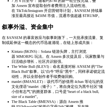
7 月 6 日至今： 随着约$7M 的新一轮空投完成，叠
加 Ansem 宣布提取创作者费用注入流动性池、
在 TikTok/Instagram 开启营销等计划，$ANSEM 持续暴
涨至最高接近 $450M 市值，流通市值超越 $TRUMP。
叙事外溢、资金集中
在 $ANSEM 的暴富效应与叙事刺激下，一大批承接流量、复
制或延伸这一概念的代币迅速涌现，在链上形成共振：
Kintara ($KINS)：Solana 链游头牌，主打浏览
器 MMORPG 玩法。在 Ansem 多次提及后，玩家数量与
日活稳步增长，社区共识较强。
The White Bull ($LEVI)：命名直接对标 ANSEM 的“The
Black Bull”叙事。以“白牛”呼应“黑牛”，同样承诺锁定流
动性，并以全部创作者手续费做回购。
manlet ($MANLET)：该代币巧妙借用 4chan 等论坛的亚
文化俚语“manlet（矮子）”，将自身定位为黑牛社区“矮
小但有志气”的拥趸群体，口号是“heart of a black bull,
size of a manlet”。
The Black Table ($MENSA)：源自 Ansem 推
特 ID“blknoiz06”的首位字母“blk”构建，旨在致