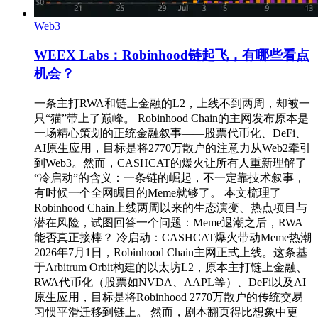
Web3
WEEX Labs：Robinhood链起飞，有哪些看点
机会？
一条主打RWA和链上金融的L2，上线不到两周，却被一
只“猫”带上了巅峰。 Robinhood Chain的主网发布原本是
一场精心策划的正统金融叙事——股票代币化、DeFi、
AI原生应用，目标是将2770万散户的注意力从Web2牵引
到Web3。然而，CASHCAT的爆火让所有人重新理解了
“冷启动”的含义：一条链的崛起，不一定靠技术叙事，
有时候一个全网瞩目的Meme就够了。 本文梳理了
Robinhood Chain上线两周以来的生态演变、热点项目与
潜在风险，试图回答一个问题：Meme退潮之后，RWA
能否真正接棒？ 冷启动：CASHCAT爆火带动Meme热潮
2026年7月1日，Robinhood Chain主网正式上线。这条基
于Arbitrum Orbit构建的以太坊L2，原本主打链上金融、
RWA代币化（股票如NVDA、AAPL等）、DeFi以及AI
原生应用，目标是将Robinhood 2770万散户的传统交易
习惯平滑迁移到链上。 然而，剧本翻页得比想象中更