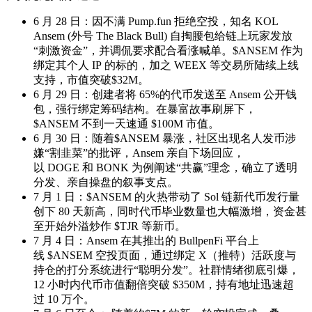
6 月 28 日：因不满 Pump.fun 拒绝空投，知名 KOL
Ansem (外号 The Black Bull) 自掏腰包给链上玩家发放
“刺激资金”，并调侃要求配合看涨喊单。$ANSEM 作为
绑定其个人 IP 的标的，加之 WEEX 等交易所陆续上线
支持，市值突破$32M。
6 月 29 日：创建者将 65%的代币发送至 Ansem 公开钱
包，强行绑定筹码结构。在暴富故事刷屏下，
$ANSEM 不到一天速通 $100M 市值。
6 月 30 日：随着$ANSEM 暴涨，社区出现名人发币涉
嫌“割韭菜”的批评，Ansem 亲自下场回应，
以 DOGE 和 BONK 为例阐述“共赢”理念，确立了透明
分发、亲自操盘的叙事支点。
7 月 1 日：$ANSEM 的火热带动了 Sol 链新代币发行量
创下 80 天新高，同时代币毕业数量也大幅激增，资金甚
至开始外溢炒作 $TJR 等新币。
7 月 4 日：Ansem 在其推出的 BullpenFi 平台上
线 $ANSEM 空投页面，通过绑定 X（推特）活跃度与
持仓的打分系统进行“聪明分发”。社群情绪彻底引爆，
12 小时内代币市值翻倍突破 $350M，持有地址迅速超
过 10 万个。