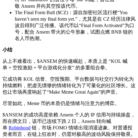
敬 Ansem 并向其空投该代币。
The Final Form Bull ($CZ)：源自加密社区流行梗“You
haven’t seen my final form yet.”，尤其是在 CZ 经历法律风
波后得到广泛传播。该代币以“Final Form Activated”为口
号，配合 Ansem 带火的公牛形象，试图点燃 BNB 链的
名人币热潮。
小结
从上不难看出，$ANSEM 的快速崛起，本质上是 “KOL 喊
单 + 空投激励 + 平台游戏化分发” 的多重组合拳。
它成功将 KOL 信誉、空投预期、平台数据与社交行为转化为
持续燃料，把虚无缥缈的情绪转化为了可量化的社区增长。这
也让市场再度响起了“Make Meme Great Again”的声音。
尽管如此，Meme 币的本质仍是情绪与注意力的博弈。
$ANSEM 的成功高度依赖 Ansem 个人的 IP 信用与持续操盘，
而在撰文日，该币已连续下跌 2 日，Ansem 转向喊
单
Robinhood
链，市场 FOMO 情绪出现消退迹象。对普通投
资者而言，在链上狂欢时，仍需对极高的波动风险保持敬畏。