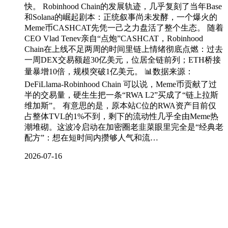
快。 Robinhood Chain的发展轨迹，几乎复刻了当年Base
和Solana的崛起剧本：正统叙事尚未发酵，一个爆火的
Meme币CASHCAT先凭一己之力盘活了整个生态。 随着
CEO Vlad Tenev亲自“点炮”CASHCAT，Robinhood
Chain在上线不足两周的时间里链上情绪彻底点燃：过去
一周DEX交易额超30亿美元，位居全链前列；ETH桥接
量暴增10倍，规模突破1亿美元。 📊数据来源：
DeFiLlama-Robinhood Chain 可以说，Meme币贡献了过
半的交易量，硬生生把一条“RWA L2”买成了“链上拉斯
维加斯”。 有意思的是，原本站C位的RWA资产目前仅
占整体TVL的1%不到，剩下的流动性几乎全由Meme热
潮堆砌。这波冷启动在加密圈老韭菜眼里完全是“经典老
配方”：想在短时间内攒够人气和流…
2026-07-16