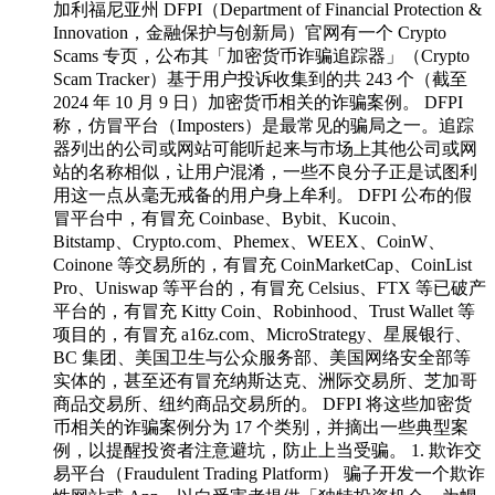
加利福尼亚州 DFPI（Department of Financial Protection &
Innovation，金融保护与创新局）官网有一个 Crypto
Scams 专页，公布其「加密货币诈骗追踪器」（Crypto
Scam Tracker）基于用户投诉收集到的共 243 个（截至
2024 年 10 月 9 日）加密货币相关的诈骗案例。 DFPI
称，仿冒平台（Imposters）是最常见的骗局之一。追踪
器列出的公司或网站可能听起来与市场上其他公司或网
站的名称相似，让用户混淆，一些不良分子正是试图利
用这一点从毫无戒备的用户身上牟利。 DFPI 公布的假
冒平台中，有冒充 Coinbase、Bybit、Kucoin、
Bitstamp、Crypto.com、Phemex、WEEX、CoinW、
Coinone 等交易所的，有冒充 CoinMarketCap、CoinList
Pro、Uniswap 等平台的，有冒充 Celsius、FTX 等已破产
平台的，有冒充 Kitty Coin、Robinhood、Trust Wallet 等
项目的，有冒充 a16z.com、MicroStrategy、星展银行、
BC 集团、美国卫生与公众服务部、美国网络安全部等
实体的，甚至还有冒充纳斯达克、洲际交易所、芝加哥
商品交易所、纽约商品交易所的。 DFPI 将这些加密货
币相关的诈骗案例分为 17 个类别，并摘出一些典型案
例，以提醒投资者注意避坑，防止上当受骗。 1. 欺诈交
易平台（Fraudulent Trading Platform） 骗子开发一个欺诈