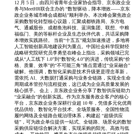
12 月 5 日，由四川省青年企业家协会指导、京东政企业
务与MeetHR联合主办的 “数智驱动，降本增效——京东
政企业务城市峰会成都站”顺利举办。本次峰会聚焦政企
采购数智化转型核心议题，汇聚成都铁路局、东方电
气、通威股份、成都鱼泡科技、蓝润集团、联想、中粮
福临门、美的等标杆企业及生态伙伴代表，共话采购降
本增效实践路径。 当前“十五五”规划加速推进，多地将
人工智能创新高地建设列为重点。中国社会科学院财经
战略研究院研究员李勇坚在峰会上指出，采购领域已完
成从“人工线下 1.0”到“数智化 4.0”的演进，传统采购“价
格、质量、效率”的“不可能三角”痛点需通过“业采融合”
破解。他强调，数智化采购是技术升级更是理念革新，
需依托 AI、大数据打通采购与业务全链路，实现全生命
周期成本管控与流程提效，这已成为企业高质量发展的
核心抓手。 会上，京东政企业务分享了数智供应链助力
“业采融合”的创新实践。作为京东服务政企客户的核心
平台，京东政企业务深耕行业超 10 年，凭借多元化优商
优品供给、数智化平台技术、全场景服务、全国性物流
履约网络及全链路合规治理体系，构建起 “超级供应
链”，可为政企单位提供一站式、全链路、场景化的数智
采购供应链综合解决方案，实现采购的阳光、高效与低