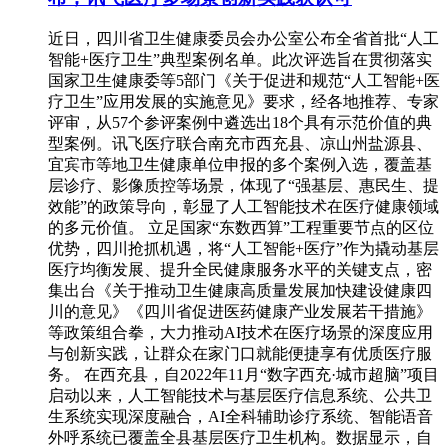
近日，四川省卫生健康委员会办公室公布全省首批“人工
智能+医疗卫生”典型案例名单。此次评选旨在贯彻落实
国家卫生健康委等5部门《关于促进和规范“人工智能+医
疗卫生”应用发展的实施意见》要求，经各地推荐、专家
评审，从57个参评案例中遴选出18个具有示范价值的典
型案例。讯飞医疗联合南充市西充县、凉山州盐源县、
宜宾市等地卫生健康单位申报的多个案例入选，覆盖基
层诊疗、影像质控等场景，体现了“强基层、惠民生、提
效能”的政策导向，彰显了人工智能技术在医疗健康领域
的多元价值。 立足国家“东数西算”工程重要节点的区位
优势，四川抢抓机遇，将“人工智能+医疗”作为撬动基层
医疗均衡发展、提升全民健康服务水平的关键支点，密
集出台《关于推动卫生健康高质量发展加快建设健康四
川的意见》《四川省促进医药健康产业发展若干措施》
等政策组合拳，大力推动AI技术在医疗场景的深度应用
与创新实践，让群众在家门口就能便捷享有优质医疗服
务。 在西充县，自2022年11月“数字西充·城市超脑”项目
启动以来，人工智能技术与基层医疗信息系统、公共卫
生系统实现深度融合，AI全科辅助诊疗系统、智能语音
外呼系统已覆盖全县基层医疗卫生机构。数据显示，自