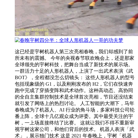
这已经是宇树机器人第三次亮相春晚，我们却感到了前
所未有的震撼。 今年的央视春节联欢晚会上，还是那家
全球领先的宇树科技，把舞台当成了新技术的展示场。
一群活力十足的人形机器人，上演了一出武术表演《武
BOT》，全程都没怎么切镜头： 这些人形机器人的型号
包括现象级的 G1，以及刚刚发布的 H2，它们在快速奔
跑中完成了穿插变阵和武术动作。这种高动态、高协同
的全自主集群控制技术是全球首次亮相，节目还没结束
就引发了网络上的热烈讨论。 人工智能的大潮下，马年
春晚成为了机器人、AI 行业的角斗场，多家科技公司轮
番上阵，全球十几亿观众成为评委。其中最受关注的宇
树，一上场直接终结了比赛。 这就让我们不得不重新审
视宇树这家公司，和他们背后的技术。 机器人表演「武
术」，展示独门技术 这是 2021 年春晚上，宇树「机器