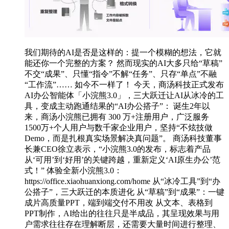
我们期待的AI是否是这样的：提一个模糊的想法，它就
能还你一个完整的方案？ 然而现实的AI大多只给“草稿”
不交“成果”、只懂“指令”不解“任务”、只存“单点”不融
“工作流”…… 如今不一样了！ 今天，商汤科技正式发布
AI办公智能体「小浣熊3.0」，三大跃迁让AI从冰冷的工
具，变成主动跑通结果的“AI办公搭子”： 诞生2年以
来，商汤小浣熊已拥有 300 万+注册用户，广泛服务
1500万+个人用户与数千家企业用户，坚持“不炫技做
Demo，而是扎根真实场景解决真问题”。 商汤科技董事
长兼CEO徐立表示，“小浣熊3.0的发布，标志着产品
从‘可用’到‘好用’的关键跨越，重新定义‘AI原生办公’范
式！” 体验全新小浣熊3.0：
https://office.xiaohuanxiong.com/home 从“冰冷工具”到“办
公搭子”，三大跃迁的本质进化 从“草稿”到“成果”：一键
成片高质量PPT，端到端交付不用改 从文本、表格到
PPT制作，AI给出的往往只是半成品，其呈现效果与用
户需求往往存在理解断层，还需要大量时间进行整理、