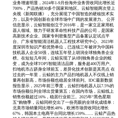
业务增速明显，2024年1-9月份海外业务营收同比增长近
700%，产品热销30多个国家和地区。云鲸智能两次登上
央视《新闻联播》，充分展现了中国智造的硬核技术实
力，以及中国创新在全球市场中广阔的发展潜力。 公开
信息显示，云鲸智能创立于2016年，是一家立足家用机
器人领域、致力于研发革命性科技产品的公司，是国家
高新技术企业、国家专利密集型产品备案认定试点平
台、广东省智能清洁机器人工程技术研究中心、2023年
度深圳市知识产权优势单位，已连续三年被评为中国科
技机器人企业50强，连续五年登上胡润全球独角兽企业
榜。在短短几年间，云鲸实现了从0到独角兽企业的蜕
变，成为全球TOP5智能清洁品牌，服务超400万用户。
扫地机市占跻身全球前五，差异化技术创新是其亮点 在
过去的一年里，云鲸的主力产品扫地机器人不仅线上销
量再创新高，市场份额也稳居全球前列。IDC最新数据
报告显示，2025年前三季度，云鲸扫地机器人以7.5%的
市场份额位列全球出货量第五；在国内市场，云鲸线上
销售份额超过16%，稳居行业前三。2025年“黑色星期
五”购物季，云鲸同样交出了一份亮眼的全球化成绩单：
北美市场销量同比增长48%，欧洲市场营收同比增长
67%，韩国本土电商平台同比增长159%…… 云鲸产品热