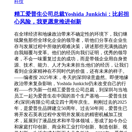
科技
精工爱普生公司总裁Yoshida Junkichi：比起担
心风险，我更愿意推进创新
在全球经济和地缘政治带来不确定性的环境下，我们继
续聚焦那些全球化企业的领导者，听他们分享在企业生
存与发展过程中所做的艰难决策，讲述那些充满挑战的
自我颠覆与变革。他们的经历向我们证明，优秀的领导
者，不会一味重复过去的成功，而是带领企业用自身资
源、技术、能力、人才为未来担当;他们的经历，让我们
看到企业家精神在不同时代的价值，还有未来的样子。
——编者按 2025年末，冬天的深圳绿意盎然。即便地缘
政治带来复杂影响，Yoshida Junkichi仍未改变自己的行
程——作为新一任精工爱普生公司总裁，到深圳与当地
员工一起为爱普生在中国的首个生产基地——爱普生技
术(深圳)有限公司成立四十周年庆生。 刚刚过去的2025
年，是爱普生品牌建立50周年。过去50年间，爱普生已
将开发石英表过程中发明并发展出的精密机械加工技
术，延展到了液晶技术和半导体领域，形成了如今办公
和家庭打印创新、商业和工业打印创新、制造创新、视