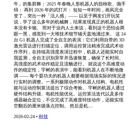
牛」的集群舞： 2025 年春晚人形机器人的扭秧歌、抛手
绢： 再到 2026 年的武打片： 短短一年时间，画风完全
变了，突出一种「活人感」—— 以至于网友们开玩笑
说，学了这么多年的机械舞，结果发现真正的机器人根
本没有卡顿。 而对于业内人士来说，看到这个恐怕会两
眼一黑，感觉到一大堆技术细节铺天盖地涌过来。 这 24
台 G1 机器人完成了全自主的表演：它们利用自带的 3D
激光雷达进行扫描定位，调用运控算法精准完成武术动
作序列，在持续高强度表演过程中，机器人还能实时自
我监测，全自主识别异常并迅速恢复，确保了长时间、
高强度的武术动作稳定且流畅进行。 就说这个高难度动
作的稳定性，宇树的表演中，能看到机器人在不断地微
调 —— 每个耍功夫的机器人都要根据现场实际的情况进
行实时的调整。一系列极限动作对机器人结构、电机性
能与运动控制算法提出了综合考验。 宇树的机器人通过
硬件结构升级、电机性能优化、运控算法迭代以及多传
感器融合定位，不仅完成了高难度特技动作，还能实现
空翻后的厘米级落点控制。 然后是机…
2026-02-24
•
科技