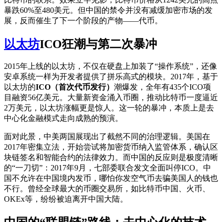
暴跌60%至480美元。但中国的禁令并没有减缓加密市场的发
展，反而催生了下一个阶段的产物——代币。
以太坊
ICO狂潮与第二次暴冲
2015年上线的以太坊，不仅在硬盘上加装了“操作系统”，还像
安卓系统一样为开发者提供了拼乐高式的模块。2017年，基于
以太坊的
ICO（首次代币发行）
潮爆发，全年有435个ICO项
目融资56亿美元。大量新资金涌入币圈，推动比特币一度逼近
2万美元，以太坊涨幅更是惊人。这一轮的暴冲，本质上是去
中心化金融模式走向成熟的预演。
面对此景，中美两国展现出了截然不同的治理逻辑。美国在
2017年密集立法，开始尝试将加密货币纳入监管体系，确认区
块链签名和智能合约的法律效力。而中国的反应则是极度清晰
的“一刀切”：2017年9月，七部委联合发文全面叫停ICO。中
国不允许在中国境内发币，哪怕你发空气币去骗美国人的钱也
不行。曾经全球最大的币圈交易所，如比特币中国、火币、
OKEx等，纷纷被迫离开中国大陆。