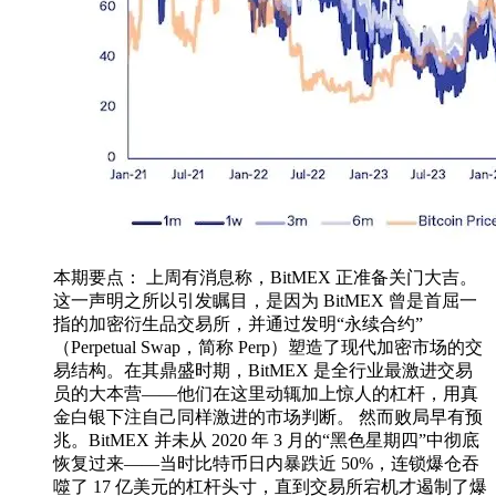
本期要点： 上周有消息称，BitMEX 正准备关门大吉。
这一声明之所以引发瞩目，是因为 BitMEX 曾是首屈一
指的加密衍生品交易所，并通过发明“永续合约”
（Perpetual Swap，简称 Perp）塑造了现代加密市场的交
易结构。在其鼎盛时期，BitMEX 是全行业最激进交易
员的大本营——他们在这里动辄加上惊人的杠杆，用真
金白银下注自己同样激进的市场判断。 然而败局早有预
兆。BitMEX 并未从 2020 年 3 月的“黑色星期四”中彻底
恢复过来——当时比特币日内暴跌近 50%，连锁爆仓吞
噬了 17 亿美元的杠杆头寸，直到交易所宕机才遏制了爆