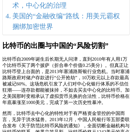
术，中心化的治理
美国的“金融收编”路线：用美元霸权
捆绑加密世界
比特币的出圈与中国的“风险切割”
比特币自2009年诞生后长期无人问津，直到2010年有人用1万
个比特币买了两个披萨（折合单个价值0.25美分）。但真正让
比特币登上台面的，是2013年塞浦路斯银行业危机。当时塞浦
路斯政府对储户存款进行“公开抢劫”，10万欧元以上存款最高
被减记60%。这场危机引发了人们对中心化银行体系的不信任
狂潮——连存款都能被抹掉，不如去买去中心化的比特币。加
之美国那时变相承认了虚拟货币兑换的合法性，比特币价格在
年底暴涨至1000美元，完成了第一次历史性暴冲。
然而，比特币去中心化的特性对于有严格资金管控的中国而
言，无异于洪水猛兽。2013年12月，中国人民银行等五部委联
合发布《关于防范比特币风险的通知》，全面切断金融机构与
比特币的联系。效果立竿见影，比特币价格从1242美元的高点