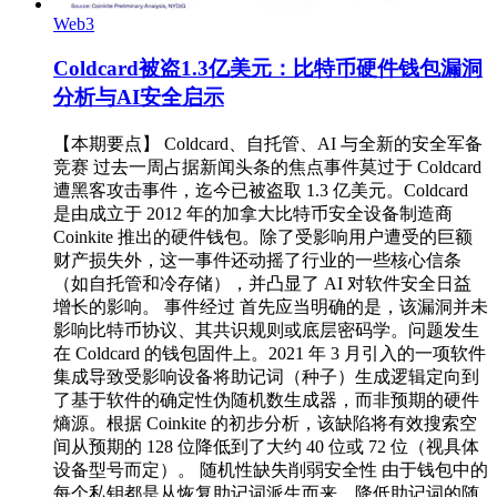
Web3
Coldcard被盗1.3亿美元：比特币硬件钱包漏洞
分析与AI安全启示
【本期要点】 Coldcard、自托管、AI 与全新的安全军备
竞赛 过去一周占据新闻头条的焦点事件莫过于 Coldcard
遭黑客攻击事件，迄今已被盗取 1.3 亿美元。Coldcard
是由成立于 2012 年的加拿大比特币安全设备制造商
Coinkite 推出的硬件钱包。除了受影响用户遭受的巨额
财产损失外，这一事件还动摇了行业的一些核心信条
（如自托管和冷存储），并凸显了 AI 对软件安全日益
增长的影响。 事件经过 首先应当明确的是，该漏洞并未
影响比特币协议、其共识规则或底层密码学。问题发生
在 Coldcard 的钱包固件上。2021 年 3 月引入的一项软件
集成导致受影响设备将助记词（种子）生成逻辑定向到
了基于软件的确定性伪随机数生成器，而非预期的硬件
熵源。根据 Coinkite 的初步分析，该缺陷将有效搜索空
间从预期的 128 位降低到了大约 40 位或 72 位（视具体
设备型号而定）。 随机性缺失削弱安全性 由于钱包中的
每个私钥都是从恢复助记词派生而来，降低助记词的随