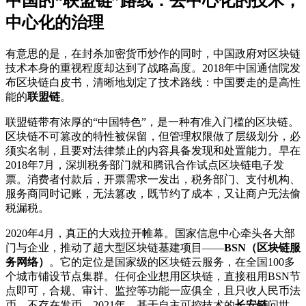
中国的“联盟链”路线：去中心化的技术，
中心化的治理
有意思的是，在封杀加密货币炒作的同时，中国政府对区块链
技术本身的重视程度却达到了战略高度。2018年中国通信院发
布区块链白皮书，清晰地划定了技术路线：中国要走的是高性
能的
联盟链
。
联盟链带有浓厚的“中国特色”，是一种有准入门槛的区块链。
区块链不可篡改的特性被保留，但管理权限做了层级划分，必
须实名制，且要对法律禁止的内容具备发现和处置能力。早在
2018年7月，深圳税务部门就和腾讯合作试点区块链电子发
票。消费者付款后，开票需求一发出，税务部门、支付机构、
服务商同时记账，无法篡改，既节约了成本，又让商户无法偷
税漏税。
2020年4月，真正的大戏拉开帷幕。国家信息中心牵头各大部
门与企业，推动了超大型区块链基建项目——
BSN（区块链服
务网络）
。它的定位是国家级的区块链云服务，在全国100多
个城市铺设节点集群。任何企业想用区块链，直接租用BSN节
点即可，合规、审计、监控等功能一应俱全，且只收人民币法
币，不存在发币。2021年，基于自主可控技术的
长安链
问世，