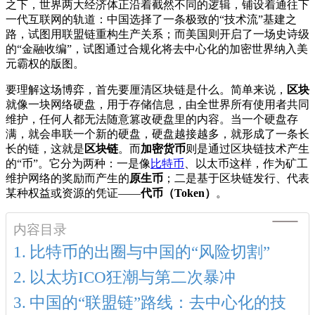
之下，世界两大经济体正沿着截然不同的逻辑，铺设着通往下
一代互联网的轨道：中国选择了一条极致的“技术流”基建之
路，试图用联盟链重构生产关系；而美国则开启了一场史诗级
的“金融收编”，试图通过合规化将去中心化的加密世界纳入美
元霸权的版图。
要理解这场博弈，首先要厘清区块链是什么。简单来说，
区块
就像一块网络硬盘，用于存储信息，由全世界所有使用者共同
维护，任何人都无法随意篡改硬盘里的内容。当一个硬盘存
满，就会串联一个新的硬盘，硬盘越接越多，就形成了一条长
长的链，这就是
区块链
。而
加密货币
则是通过区块链技术产生
的“币”。它分为两种：一是像
比特币
、以太币这样，作为矿工
维护网络的奖励而产生的
原生币
；二是基于区块链发行、代表
某种权益或资源的凭证——
代币（Token）
。
内容目录
比特币的出圈与中国的“风险切割”
以太坊ICO狂潮与第二次暴冲
中国的“联盟链”路线：去中心化的技