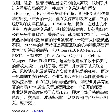
仓潮。随后，监管行动迫使公司创始人离职，限制了其
进入重要市场的渠道，并加速了交易活动向币安
（Binance）、Bybit 等竞争对手迁移。BitMEX 固然仍是
加密历史上重要的一页，但在关停声明发布之前，它的
经济影响力早已淡去。 BitMEX 绝非孤例。在过去几个
月中，多家加密交易所、基础设施提供商、协议和媒体
公司纷纷申请破产、关停产品、裁员或寻求出售。 一场
截然不同的回撤 当前的行业紧缩与上一轮重大回撤截然
不同。2022 年的典型特征是高度互联的机构和数字资产
发生了史诗级的崩塌，包括 Terra (LUNA)/TerraUSD
(UST)、三箭资本（Three Arrows Capital）、Celsius、
Voyager、BlockFi 和 FTX。这些溃败造成了数十亿美元
的债权人损失，冻结了客户资产，并暴露了被关联交
易、风控缺失以及薄弱资产负债表所掩盖的杠杆。 而这
一轮周期要安静得多。企业普遍没有因为隐性债务缠身
或风控不善，而在短时间内轰然倒塌。 加密业务具有显
著的市场 Beta 属性 关于加密商业有一个公开的秘密：
商业活跃度高度依赖于市场 Beta（即对市场价格的高敏
感度）。交易量、波动率和链上活跃度都与价格呈正相
关。客户交…
2026-08-04
•
Web3