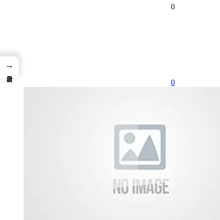
0
→
0