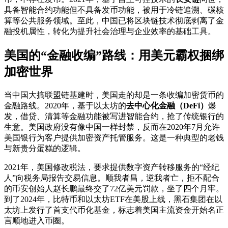
具备智能合约功能但不具备发币功能，被用于冷链追溯、碳核
算等公共服务领域。至此，中国已将区块链技术彻底剥离了金
融投机属性，转化为提升社会治理与企业效率的基础工具。
美国的“金融收编”路线：用美元霸权捆绑
加密世界
当中国大搞联盟链基建时，美国走的却是一条收编加密货币的
金融路线。2020年，基于以太坊的
去中心化金融（DeFi）
爆
发，借贷、清算等金融功能被写进智能合约，抢了传统银行的
生意。美国政府没有像中国一样封禁，反而在2020年7月允许
美国银行为客户提供加密资产托管服务。这是一种典型的老钱
与新贵分蛋糕的逻辑。
2021年，美国修改税法，要求提供数字资产转移服务的“经纪
人”向税务局报告交易信息。顺我者昌，逆我者亡，拒不配合
的币安创始人赵长鹏最终交了72亿美元罚款，坐了四个月牢。
到了2024年，比特币和以太坊ETF在美股上线，黑石集团在以
太坊上发行了首支代币化基金，标志着美国主流资金开始名正
言顺地进入币圈。