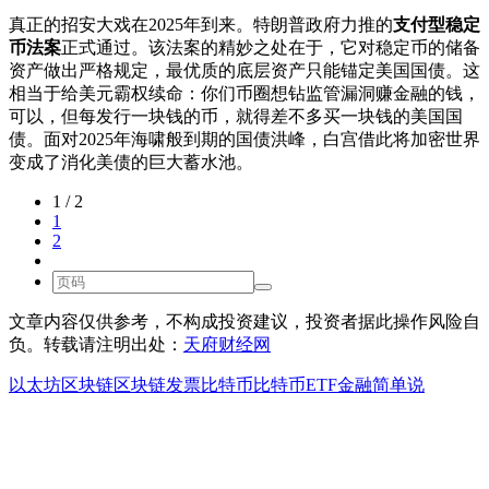
真正的招安大戏在2025年到来。特朗普政府力推的
支付型稳定
币法案
正式通过。该法案的精妙之处在于，它对稳定币的储备
资产做出严格规定，最优质的底层资产只能锚定美国国债。这
相当于给美元霸权续命：你们币圈想钻监管漏洞赚金融的钱，
可以，但每发行一块钱的币，就得差不多买一块钱的美国国
债。面对2025年海啸般到期的国债洪峰，白宫借此将加密世界
变成了消化美债的巨大蓄水池。
1 / 2
1
2
文章内容仅供参考，不构成投资建议，投资者据此操作风险自
负。转载请注明出处：
天府财经网
以太坊
区块链
区块链发票
比特币
比特币ETF
金融简单说