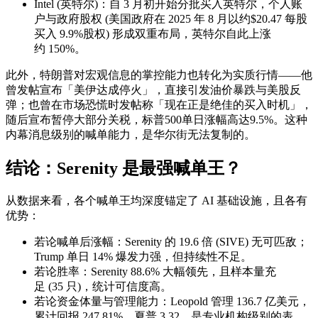
Intel (英特尔)：自 3 月初开始分批买入英特尔，个人账
户与政府股权 (美国政府在 2025 年 8 月以约$20.47 每股
买入 9.9%股权) 形成双重布局，英特尔自此上涨
约 150%。
此外，特朗普对宏观信息的掌控能力也转化为实质行情——他
曾发帖宣布「美伊达成停火」，直接引发油价暴跌与美股反
弹；也曾在市场恐慌时发帖称「现在正是绝佳的买入时机」，
随后宣布暂停大部分关税，标普500单日涨幅高达9.5%。这种
内幕消息级别的喊单能力，是华尔街无法复制的。
结论：Serenity 是最强喊单王？
从数据来看，各个喊单王均深度锚定了 AI 基础设施，且各有
优势：
若论喊单后涨幅：Serenity 的 19.6 倍 (SIVE) 无可匹敌；
Trump 单日 14% 爆发力强，但持续性不足。
若论胜率：Serenity 88.6% 大幅领先，且样本量充
足 (35 只)，统计可信度高。
若论资金体量与管理能力：Leopold 管理 136.7 亿美元，
累计回报 247.81%，夏普 3.32，是专业机构级别的表