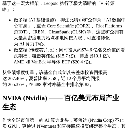
基于这一宏大框架，Leopold 执行了极为清晰的「杠铃策
略」：
做多端 (AI 基础设施)：押注比特币矿企作为「AI 数据中
心前身」，重仓 Core Scientific (CORZ) 、Riot Platforms
(RIOT) 、IREN、CleanSpark (CLSK) 等。这些矿企拥有
大量高密度电力站点和电网接入权，可直接转化
为 AI 算力中心。
做空端 (传统芯片股)：同时投入约$74.6 亿名义价值的看
跌期权，狙击英伟达 ($15.7 亿)、博通 ($10.1 亿)、
AMD 和 VanEck 半导体 ETF ($20.4 亿)。
从业绩维度衡量，该基金自成立以来整体投资回报高
达 267.46%，夏普比率 3.58，近 12 个月平均回报
约 265.37%，在 488 家对冲基金中排名第 82。
NVDA (Nvidia) —— 百亿美元布局产业
生态
作为全球市值第一的 AI 算力龙头，英伟达 (Nvidia Corp) 不止
卖 GPU，更通过 NVentures 和直接股权投资绑定整个生态，其