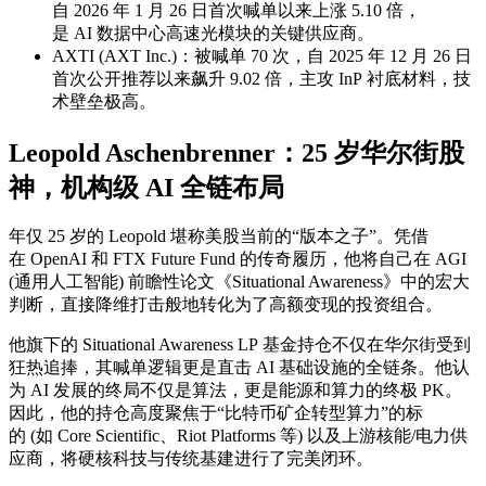
自 2026 年 1 月 26 日首次喊单以来上涨 5.10 倍，
是 AI 数据中心高速光模块的关键供应商。
AXTI (AXT Inc.)：被喊单 70 次，自 2025 年 12 月 26 日
首次公开推荐以来飙升 9.02 倍，主攻 InP 衬底材料，技
术壁垒极高。
Leopold Aschenbrenner：25 岁华尔街股
神，机构级 AI 全链布局
年仅 25 岁的 Leopold 堪称美股当前的“版本之子”。凭借
在 OpenAI 和 FTX Future Fund 的传奇履历，他将自己在 AGI
(通用人工智能) 前瞻性论文《Situational Awareness》中的宏大
判断，直接降维打击般地转化为了高额变现的投资组合。
他旗下的 Situational Awareness LP 基金持仓不仅在华尔街受到
狂热追捧，其喊单逻辑更是直击 AI 基础设施的全链条。他认
为 AI 发展的终局不仅是算法，更是能源和算力的终极 PK。
因此，他的持仓高度聚焦于“比特币矿企转型算力”的标
的 (如 Core Scientific、Riot Platforms 等) 以及上游核能/电力供
应商，将硬核科技与传统基建进行了完美闭环。