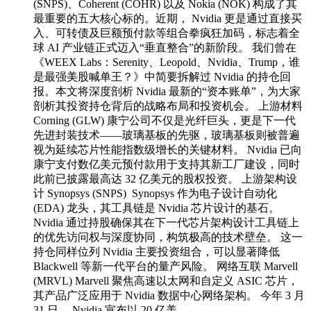
(SNPS)、Coherent (COHR) 以及 Nokia (NOK) 构成了其
最重要的五大核心标的。近期， Nvidia 更是通过直接买
入、可转债及巨额预付款等组合拳疯狂加码，标志着全
球 AI 产业链正式迈入“垂直整合”的新阶段。 我们曾在
《WEEX Labs：Serenity、Leopold、Nvidia、Trump，谁
是最强美股喊单王？》中简要拆解过 Nvidia 的持仓回
报。本文将深度剖析 Nvidia 最新的“资本账单”，为大家
剖析其投资持仓背后的战略布局和投资机会。 上游材料
Corning (GLW) 康宁公司不仅是光纤巨头，更是下一代
先进封装技术——玻璃基板的先驱，玻璃基板则被普遍
视为延续芯片性能指数级增长的关键材料。 Nvidia 已向
康宁支付数亿美元预付款用于支持其新工厂建设，同时
此前已披露最高达 32 亿美元的股权投资。 上游架构设
计 Synopsys (SNPS) Synopsys 作为电子设计自动化
(EDA) 龙头，其工具链是 Nvidia 芯片设计的基石。
Nvidia 通过持股确保其在下一代芯片架构设计工具链上
的优先访问权与深度协同，构筑极高的技术壁垒。 这一
持仓同样位列 Nvidia 主要投资组合，可以显著降低
Blackwell 等新一代平台的量产风险。 网络互联 Marvell
(MRVL) Marvell 聚焦高速以太网和自定义 ASIC 芯片，
其产品广泛应用于 Nvidia 数据中心网络架构。 今年 3 月
31 日， Nvidia 宣布以 20 亿美…