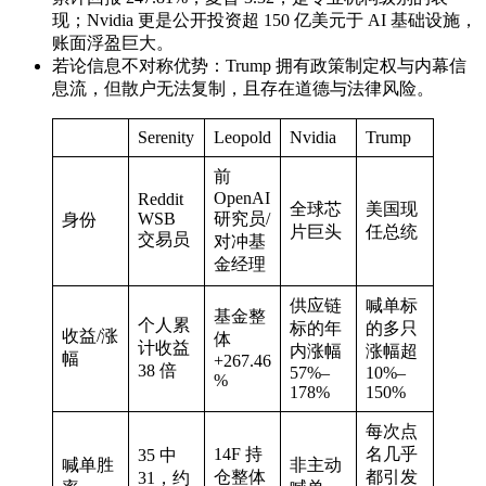
现；Nvidia 更是公开投资超 150 亿美元于 AI 基础设施，
账面浮盈巨大。
若论信息不对称优势：Trump 拥有政策制定权与内幕信
息流，但散户无法复制，且存在道德与法律风险。
Serenity
Leopold
Nvidia
Trump
前
OpenAI
Reddit
全球芯
美国现
WSB
研究员/
身份
片巨头
任总统
交易员
对冲基
金经理
供应链
喊单标
基金整
个人累
标的年
的多只
收益/涨
体
计收益
内涨幅
涨幅超
幅
+267.46
38 倍
57%–
10%–
%
178%
150%
每次点
14F 持
名几乎
35 中
喊单胜
非主动
仓整体
都引发
31，约