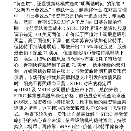
“黄金坑”，还是微策略模式走向“明斯基时刻”的预警？
“反向向日葵效应”：越缺什么，越暴露什么 在财富管理
中，“向日葵效应”指资产总是趋向于追逐阳光，即高收
益。然而，近期 STRC 却陷入了反向向日葵效应的怪
圈： 收益无法覆盖成本：STRC 设计逻辑本是通过股息
调节锚定 100 美元面值：市价低于面值时上调股息吸引
买盘，高于面值则下调，低成本募资持续加仓比特币。
但比特币持续走弱后，即便开出 11.5% 年化股息，股价
最低仍下探至 71 美元。但随着比特币价格持续弱势下
跌，高达 11.5% 的股息及持仓浮亏严重损耗了市场信
心，近期快速脱锚到了最低 71 美元。 信用评级的双刃
剑：连锁踩踏效应箭在弦上，当微策略近期开启卖币偿
债后，市场开始担忧其高额利息支出引发的偿债风险
时，阳光不再照耀向日葵，STRC 对应的稳定币
apxUSD 及 MSTR 公司股价也应声下跌。 总的来说，
STRC 越需要高股息稳住价格，越凸显公司现金流承压
的现状，投资者信心持续流失，原本顺畅的融资输血渠
道随之堵塞，这直接冲击微策略赖以扩张的核心飞轮模
式。 融资飞轮失效，卖币止血是最优解？ STRC 是微策
略扩张的核心资金来源，依靠吸纳机构稳健资金，持续
购入比特币，再依靠 mNAV (企业价值 / 比特币储备净