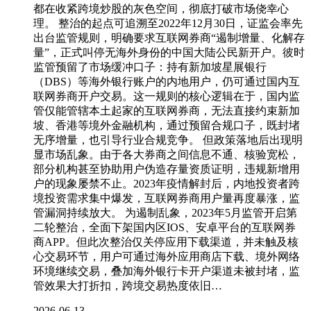
都在收紧跨境炒股的灰色空间，彻底打破市场侥幸心
理。 整治的起点可追溯至2022年12月30日，证监会率先
出台监管规则，明确要求互联网券商“遏制增量、化解存
量”，正式叫停无海外身份的中国大陆公民新开户。彼时
监管预留了市场缓冲口子：持有新加坡星展银行
（DBS）等海外银行账户的内地用户，仍可通过国内互
联网券商开户交易。这一规则的核心逻辑在于，国内监
管仅能管辖本土起家的互联网券商，无法直接约束新加
坡、香港等境外金融机构，通过预留合规口子，既封堵
无序增量，也引导行业合规竞争。 但政策落地后出现明
显市场乱象。由于各大券商之间信息不通、核验宽松，
部分机构甚至协助用户伪造存量资质证明，违规新增用
户的现象屡禁不止。2023年疫情解封后，内地投资者跨
境投资需求集中爆发，互联网券商用户量再度暴涨，监
管漏洞持续放大。 为遏制乱象，2023年5月监管开启第
二轮整治，全面下架国内区IOS、安卓平台的互联网券
商APP。但此次整治仅关停应用下载渠道，并未触及核
心交易环节，用户可通过海外应用商店下载、境外网络
环境继续交易，叠加海外银行卡开户渠道未被封堵，监
管效果大打折扣，跨境交易热度依旧…
2026-06-13