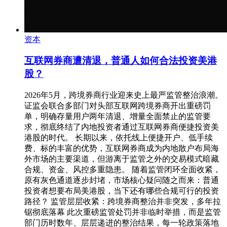
资本
互联网券商遭清退，普通人如何合法投资美港
股？
2026年5月，跨境券商行业迎来史上最严监管整治浪潮。
证监会联合多部门对头部互联网跨境券商开出重磅罚
单，明确存量用户两年清退、增量全面禁止的监管要
求，彻底终结了内地投资者通过互联网券商便捷投资美
港股的时代。 长期以来，依托线上便捷开户、低手续
费、标的丰富的优势，互联网券商成为内地散户布局海
外市场的主要渠道，但游离于监管之外的交易模式暗藏
合规、资金、风控多重隐患。 随着监管闭环全面收紧，
原有灰色通道逐步封堵，市场核心疑问随之而来：普通
投资者想要布局美港股，当下还有哪些合规可行的投资
路径？ 监管层层收紧：跨境券商整治并非突发，多年拉
锯彻底落幕 此次重磅监管处罚并非临时举措，而是监管
部门历时数年、层层递进的整治结果，每一轮政策落地