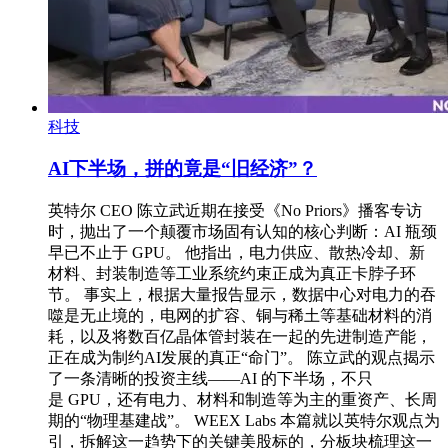
科技
AI下半场，拼的竟是“旧经济”？
英特尔 CEO 陈立武近期在接受《No Priors》播客专访
时，抛出了一个颠覆市场固有认知的核心判断：AI 瓶颈
早已不止于 GPU。 他指出，电力供应、散热冷却、新
材料、封装制造等工业系统约束正成为真正卡脖子环
节。 事实上，根据大量报告显示，数据中心对电力的吞
噬是无止境的，电网的扩容、铜与稀土等基础材料的消
耗，以及将数百亿晶体管封装在一起的先进制造产能，
正在成为制约AI发展的真正“命门”。 陈立武的观点揭示
了一条清晰的投资主线——AI 的下半场，不只
是 GPU，还有电力、材料和制造等为主的重资产、长周
期的“物理基建战”。 WEEX Labs 本篇就以英特尔观点为
引，拆解这一趋势下的关键美股标的，分板块梳理这一