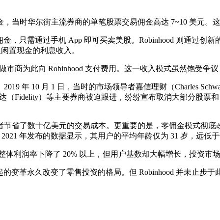
，当时华尔街主流券商的单笔股票交易佣金高达 7~10 美元。
佣金，只需通过手机 App 即可买卖美股。Robinhood 则通过
员服务，以及闲置现金的利息收入。
市商，做市商为此向 Robinhood 支付费用。这一收入模式虽然
 10 月 1 日，当时的市场领导者嘉信理财（Charles Schw
、富达（Fidelity）等主要券商被迫跟进，纷纷宣布取消大部分股票和 
者节省了数十亿美元的交易成本。更重要的是，零佣金模式彻底
d 2021 年发布的数据显示，其用户的平均年龄仅为 31 岁，远
，整体利润率下降了 20% 以上，但用户基数却大幅增长，投资市
起的变革永久改变了零售投资的格局。但 Robinhood 并未止步于