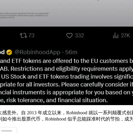
太感意外。自 2013 年成立以来，Robinhood 就以一系列颠
交易到如今推出股票代币，Robinhood 似乎总能踩准时代的节拍，