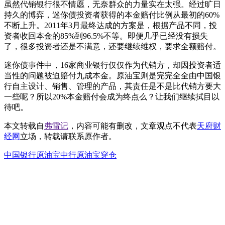
虽然代销银行很不情愿，无奈群众的力量实在太强。经过旷日
持久的博弈，迷你债投资者获得的本金赔付比例从最初的60%
不断上升。2011年3月最终达成的方案是，根据产品不同，投
资者收回本金的85%到96.5%不等。即便几乎已经没有损失
了，很多投资者还是不满意，还要继续维权，要求全额赔付。
迷你债事件中，16家商业银行仅仅作为代销方，却因投资者适
当性的问题被迫赔付九成本金。原油宝则是完完全全由中国银
行自主设计、销售、管理的产品，其责任是不是比代销方要大
一些呢？所以20%本金赔付会成为终点么？让我们继续拭目以
待吧。
本文转载自
弗雷记
，内容可能有删改，文章观点不代表
天府财
经网
立场，转载请联系原作者。
中国银行原油宝
中行原油宝穿仓