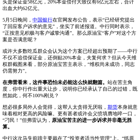
头是保证金58亿元，20%本金偿付大致仅有6亿元左右，合计
出血大约62亿元。
5月5日晚间，
中国银行
在官网发布公告，表示“已经研究提出
了回应客户诉求的意见”，坐实了前述报道。中行同时表示，
“正按意见积极与客户诚挚沟通”。那么原油宝“客户”对这个方
案是否满意呢？
或许大多数吃瓜群众会认为这个方案已经超出预期了——中行
不仅不追偿保证金，还倒贴20%本金，夫复何求？但从今天维
权群截图来看，部分原油宝苦主表示，“维权尚未成功，同志
仍需努力”。
在弗雷看来，这件事恐怕未必能这么快就翻篇。
站在苦主角
度，你中行作出重大让步，说明你已经承认了自己的过错，既
然如此，何不100%刚兑？
想必很多局外人会觉得，这帮人太贪得无厌啦，
期货
本身就意
味着相对更高的风险嘛。更有甚者或许会义愤填膺地啐一口，
“刁民！”但弗雷认为，
原油宝苦主的进一步诉求并非毫无胜
算。
中行这次马失前蹄主要栽在了“投资者适当性管理”上。“纸原