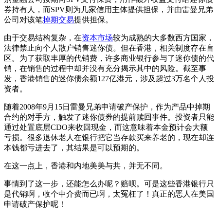
券持有人，而SPV则为几家信用主体提供担保，并由雷曼兄弟
公司对该笔
掉期交易
提供担保。
由于交易结构复杂，在
资本市场
较为成熟的大多数西方国家，
法律禁止向个人散户销售迷你债。但在香港，相关制度存在盲
区。为了获取丰厚的代销费，许多商业银行参与了迷你债的代
销，在销售的过程中却并没有充分揭示其中的风险。截至事
发，香港销售的迷你债余额127亿港元，涉及超过3万名个人投
资者。
随着2008年9月15日雷曼兄弟申请破产保护，作为产品中掉期
合约的对手方，触发了迷你债券的提前赎回事件。投资者只能
通过处置底层CDO来收回现金，而这意味着本金预计会大额
亏损。很多退休老人在银行把它当存款买来养老的，现在却连
本钱都亏进去了，其结果是可以预期的。
在这一点上，香港和内地美美与共，并无不同。
事情到了这一步，还能怎么办呢？赔呗。可是这些香港银行只
是代销啊，收个中介费而已啊，太冤枉了！真正的恶人在美国
申请破产保护呢！