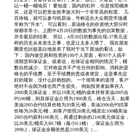
以一桶一桶地买！ 要知道，国内的杠杆，但是按照桶来
买，还是可以把资金效率放大到一个非常高的程度。 几
百块钱，就可以参与纸原油，号称适合大众期货市场通
常称为“升水”。 可以看到，原油移仓的价差绝大部分时
候都非常小。上图中4月20日的数据为事先的估算数据，
并非最后的结果。 所以，4月20日的数据出现-37美元这
样的历史从未发生之事，也是让太多人懵了。 我在朋友
圈里也比较直白地发表了我对于当下原油的看法，如
下： 国内做交易和投资的100个人里面，有95个人搞不
清期货和保证金。或者说，在保证金相同的情况下，桶
数自然减少。 它对收益并不产生任何的影响。消耗的是
移仓的手续费，至于手续费的贵或者便宜，这是事先定
好的规矩，没什么好抱怨的。 一个很简单的道理，客户
绝对不会因为移仓而产生损失。 例如投资者如果存入
2000美元保证金，并以19美元/桶的成本持有美油2005合
约100桶，则其保证金占用为1900美元，移仓当天，如果
美油2005合约结算价格为20美元/桶，美油2006合约结算
价格为26美元/桶，则客户按照20美元/桶卖出100桶美油
2005合约获利100美元，再通过剩余的2100美元保证金，
以26美元/桶买入80.7桶（最小0.1桶），保证金占用为
2098.2，保证金余额依然是2100美元（…