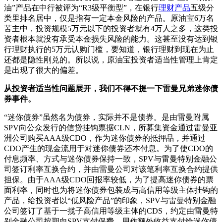
油”产品在中行被评为“R3级平衡型”，在银行
理财产品
五级分
类里排名居中，仅是指有一定本金风险的产品。原油宝6万名
苦主中，投资规模5万元以下的投资者就有4万人之多，这类投
资者根本就没有承受本金损失风险的能力。这甚至没有达到银
行理财执行的5万元认购门槛，要知道，银行理财到现在为止
还都是隐性刚兑的。所以说，原油宝投资者适当性管理上肯定
是出现了很大的偏差。
从投资者适当性问题展开，我们不得不提一下雷曼兄弟迷你债
券事件。
“迷你债券”虽然名为债券，实际并不是债券。是由雷曼附属
SPV向公众发行的信贷挂钩票据CLN，所募集资金通过雷曼亚
洲公司购买AAA级CDO，作为迷你债券的抵押品，并通过
CDO产生的现金流用于对迷你债券还本付息。为了使CDO的
付息频率、方式与迷你债券保持一致，SPV与雷曼特别金融公
司签订利率互换合约，并由雷曼公司对该笔利率互换合约提供
担保。由于AAA级CDO回报率较低，为了提高迷你债券的票
面利率，同时也为将迷你债券包装成与高信用等级主体挂钩的
产品，给投资者以“低风险产品”的印象，SPV与雷曼特别金融
公司签订了基于一揽子高信用等级主体的CDS，约定由雷曼特
别金融公司按期向SPV支付保费，用作额外收益支付给迷你债