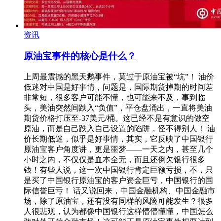
资讯
原油宝事件的核心是什么？
上周最震撼的黑天鹅事件，莫过于原油宝被“坑”！ 油价
低迷对中国是好事情，问题是，国际期货掉期的时间差
非常短，很多客户可能不懂，也可能来不及，事到临
头，美油突然间跌入“负值”，平仓盘涌出，一直将美油
期货价格打压至-37美元/桶。这已经不是有意识的做空
原油，而是自己跌入自己设置的陷阱，怪不得别人！ 油
价长期低迷，似乎是好事情，其实，它反映了中国银行
原油宝客户角度讲，更是噩梦——一天之内，甚至几个
小时之内，不仅仅是血本全无，而且还倒欠银行很多
钱！有些人说，这一次中国银行肯定巨额亏损，不，只
是买了中国银行原油宝的客户资金巨亏，中国银行的国
际信誉巨亏！ 话又说回来，中国金融机构、中国金融市
场，除了原油宝，还有没有同样的风险可能发生？很多
人很悲观，认为都像中国银行这样懵懵懂懂，中国怎么