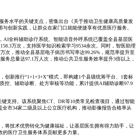
康服务水平的关键支点，密集出台《关于推动卫生健康高质量发
用与创新实践，让群众在家门口就能便捷享有优质医疗服务。
合，AI全科辅助诊疗系统、智能语音外呼系统已覆盖全县基层医
58.3万次，支持医学知识检索学习9534余次。同时，智医助理
万次，推动全县基层电子病历书写率达99.26%，规范率提升至
，服务总量达97.1万人次，推动公共卫生服务效率提升3倍以上，
新推行“1+1+3+X”模式，即构建1个县级统筹平台、1套标
控、辅助诊断、处方审核等功能，累计提供AI辅助诊断97.9
键支持。该系统聚焦CT、DR等10类常见检查项目，通过智能
全市34家二级及以上公立医疗机构，推动影像报告合格率从
地，将技术优势转化为健康福祉，让基层医生拥有得力助手，让
效的医疗卫生服务体系贡献更多力量。