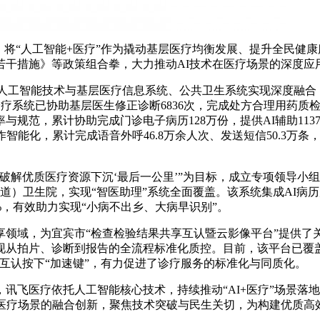
，将“人工智能+医疗”作为撬动基层医疗均衡发展、提升全民健
若干措施》等政策组合拳，大力推动AI技术在医疗场景的深度应
以来，人工智能技术与基层医疗信息系统、公共卫生系统实现深度融
诊疗系统已协助基层医生修正诊断6836次，完成处方合理用药质检1
规范，累计协助完成门诊电子病历128万份，提供AI辅助1137
作智能化，累计完成语音外呼46.8万余人次、发送短信50.3万条
优质医疗资源下沉‘最后一公里’”为目标，成立专项领导小组，创
道）卫生院，实现“智医助理”系统全面覆盖。该系统集成AI病历质
%，有效助力实现“小病不出乡、大病早识别”。
领域，为宜宾市“检查检验结果共享互认暨云影像平台”提供了关
现从拍片、诊断到报告的全流程标准化质控。目前，该平台已覆盖
结果互认按下“加速键”，有力促进了诊疗服务的标准化与同质化。
讯飞医疗依托人工智能核心技术，持续推动“AI+医疗”场景落
与医疗场景的融合创新，聚焦技术突破与民生关切，为构建优质高