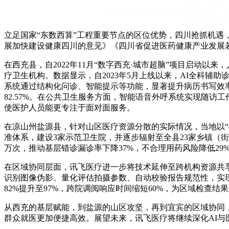
立足国家“东数西算”工程重要节点的区位优势，四川抢抓机遇
展加快建设健康四川的意见》《四川省促进医药健康产业发展
在西充县，自2022年11月“数字西充·城市超脑”项目启动
疗卫生机构。数据显示，自2023年5月上线以来，AI全科辅助
系统通过结构化问诊、智能提示等功能，显著提升病历书写效率与
82.57%。在公共卫生服务方面，智能语音外呼系统实现随访工
使医护人员能更专注于面对面服务。
在凉山州盐源县，针对山区医疗资源分散的实际情况，当地以“破解
准体系，建设3家示范卫生院，并逐步辐射至全县23家乡镇（街
万次，推动基层错诊漏诊率下降37%，不合理用药风险降低29
在区域协同层面，讯飞医疗进一步将技术延伸至跨机构资源共享
识别图像伪影、量化评估拍摄参数、自动校验报告规范性，实
82%提升至97%，跨院调阅响应时间缩短60%，为区域检查
从西充的基层赋能，到盐源的山区攻坚，再到宜宾的区域协同，
群众就医更加便捷高效。展望未来，讯飞医疗将继续深化AI