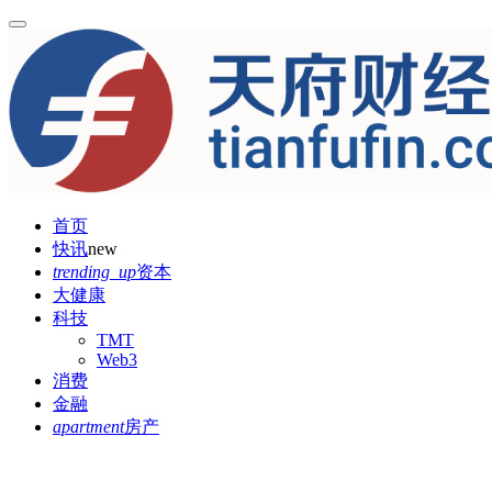
首页
快讯
new
trending_up
资本
大健康
科技
TMT
Web3
消费
金融
apartment
房产