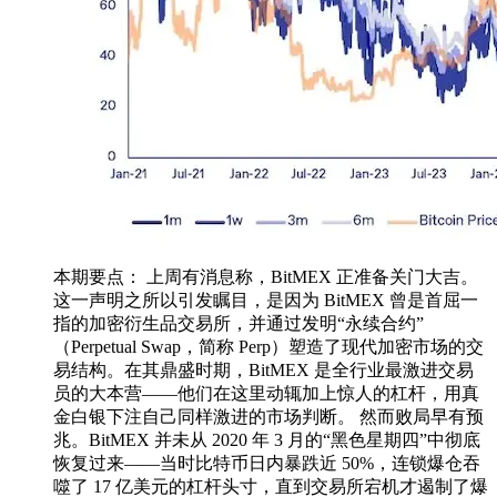
本期要点： 上周有消息称，BitMEX 正准备关门大吉。
这一声明之所以引发瞩目，是因为 BitMEX 曾是首屈一
指的加密衍生品交易所，并通过发明“永续合约”
（Perpetual Swap，简称 Perp）塑造了现代加密市场的交
易结构。在其鼎盛时期，BitMEX 是全行业最激进交易
员的大本营——他们在这里动辄加上惊人的杠杆，用真
金白银下注自己同样激进的市场判断。 然而败局早有预
兆。BitMEX 并未从 2020 年 3 月的“黑色星期四”中彻底
恢复过来——当时比特币日内暴跌近 50%，连锁爆仓吞
噬了 17 亿美元的杠杆头寸，直到交易所宕机才遏制了爆