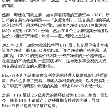
益的早期先驱。该公司曾于 2022 年 2 月被 SEC 处以 1 亿美元
的罚款。
然而，即使在罚款之前，如今声名狼藉的三箭资本（3AC）所
进行的交易也存在问题——「灰度套利」。该交易是指购买或
借入比特币，用这些比特币以当前资产净值 (NAV) 换取灰度
比特币信托（GBTC）份额，然后在 6 个月后解锁其份额并以
溢价（相比资产净值）出售——至少理论上是这样。
2021 年 2 月，加拿大批准比特币 ETF 后，其交易价格非常接
近资产净值，而 GBTC 开始以低于资产净值的价格交易。从
那时起，GBTC 的交易价格相对于资产净值的折价越来越大，
在最近的市场低点时一度突破 45%，这导致从事交易的人或
为交易提供资金的人蒙受损失。
BlockFi 不但为从事灰度套利交易的经理人提供现货比特币贷
款，自己也参与了交易。与此活动相关的损失，以及交易对手
在二季度市场调整中出现的风险，都让 BlockFi 命悬一线。
之前，FTX 通过 2.5 亿美元的循环信贷为 BlockFi 续命。但如
今，随着 FTX 申请破产，这种展期安排难以为继，导致
BlockFi 自己也走到了破产边缘。