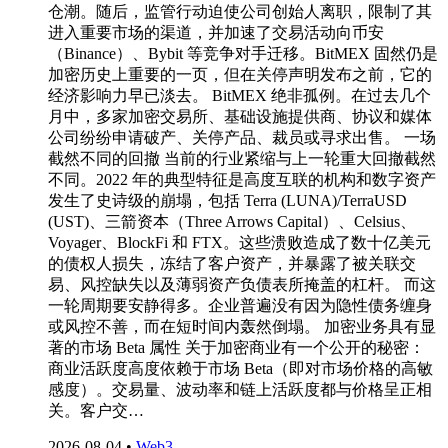
仓潮。随后，监管行动迫使公司创始人离职，限制了其
进入重要市场的渠道，并加速了交易活动向币安
（Binance）、Bybit 等竞争对手迁移。BitMEX 固然仍是
加密历史上重要的一页，但在关停声明发布之前，它的
经济影响力早已淡去。 BitMEX 绝非孤例。在过去几个
月中，多家加密交易所、基础设施提供商、协议和媒体
公司纷纷申请破产、关停产品、裁员或寻求出售。 一场
截然不同的回撤 当前的行业紧缩与上一轮重大回撤截然
不同。2022 年的典型特征是高度互联的机构和数字资产
发生了史诗级的崩塌，包括 Terra (LUNA)/TerraUSD
(UST)、三箭资本（Three Arrows Capital）、Celsius、
Voyager、BlockFi 和 FTX。这些溃败造成了数十亿美元
的债权人损失，冻结了客户资产，并暴露了被关联交
易、风控缺失以及薄弱资产负债表所掩盖的杠杆。 而这
一轮周期要安静得多。企业普遍没有因为隐性债务缠身
或风控不善，而在短时间内轰然倒塌。 加密业务具有显
著的市场 Beta 属性 关于加密商业有一个公开的秘密：
商业活跃度高度依赖于市场 Beta（即对市场价格的高敏
感度）。交易量、波动率和链上活跃度都与价格呈正相
关。客户交…
2026-08-04
•
Web3