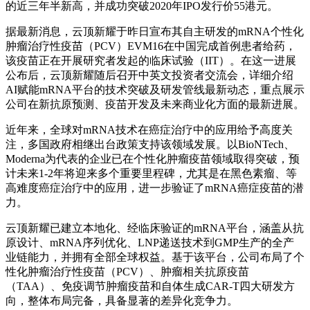
的近三年半新高，并成功突破2020年IPO发行价55港元。
据最新消息，云顶新耀于昨日宣布其自主研发的mRNA个性化
肿瘤治疗性疫苗（PCV）EVM16在中国完成首例患者给药，
该疫苗正在开展研究者发起的临床试验（IIT）。在这一进展
公布后，云顶新耀随后召开中英文投资者交流会，详细介绍
AI赋能mRNA平台的技术突破及研发管线最新动态，重点展示
公司在新抗原预测、疫苗开发及未来商业化方面的最新进展。
近年来，全球对mRNA技术在癌症治疗中的应用给予高度关
注，多国政府相继出台政策支持该领域发展。以BioNTech、
Moderna为代表的企业已在个性化肿瘤疫苗领域取得突破，预
计未来1-2年将迎来多个重要里程碑，尤其是在黑色素瘤、等
高难度癌症治疗中的应用，进一步验证了mRNA癌症疫苗的潜
力。
云顶新耀已建立本地化、经临床验证的mRNA平台，涵盖从抗
原设计、mRNA序列优化、LNP递送技术到GMP生产的全产
业链能力，并拥有全部全球权益。基于该平台，公司布局了个
性化肿瘤治疗性疫苗（PCV）、肿瘤相关抗原疫苗
（TAA）、免疫调节肿瘤疫苗和自体生成CAR-T四大研发方
向，整体布局完备，具备显著的差异化竞争力。