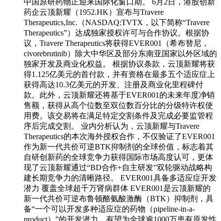
中国原研药物正迎来国际化窗口期。 6月2日，港股创新
药企云顶新耀（1952.HK）宣布与Travere
Therapeutics,Inc.（NASDAQ:TVTX，以下简称“Travere
Therapeutics”）达成独家授权许可与合作协议。根据协
议，Travere Therapeutics将获得EVER001（希布替尼，
civorebrutinib）除大中华区及部分东南亚国家以外区域的
独家开发及商业化权益。 根据协议条款，云顶新耀将获
得1.125亿美元的首付款，并有资格在最多五个适应症上
获得高达10.3亿美元的开发、注册及商业化里程碑付
款。此外，云顶新耀还将基于EVER001的未来年度净销
售额，获得从高个位数至双位数百分比的分级特许权使
用费。该交易将在满足特定交割条件及完成必要监管程
序后完成交割。 业内分析认为，云顶新耀与Travere
Therapeutics的本次海外授权合作，不仅验证了EVER001
作为新一代共价可逆BTK抑制剂的全球价值，标志着其
自研创新药的全球竞争力获得国际市场高度认可，更体
现了云顶新耀通过“BD合作+自主研发”双轮驱动战略构
建长期竞争力的清晰路径。 EVER001具备多适应症开发
潜力 覆盖全球超千万肾病群体 EVER001是云顶新耀的
新一代共价可逆布鲁顿酪氨酸激酶（BTK）抑制剂，具
备“一个可以开发多种适应症的药物（pipeline-in-a-
product）”的开发潜力，有望为全球逾1000万患有原发性