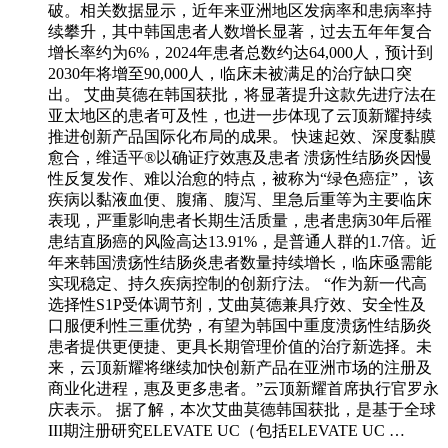
破。相关数据显示，近年来亚洲地区发病率和患病率持
续攀升，其中韩国患者人数增长显著，过去五年年复合
增长率约为6%，2024年患者总数约达64,000人，预计到
2030年将增至90,000人，临床未被满足的治疗缺口突
出。 艾曲莫德在韩国获批，将显著提升这款先进疗法在
亚太地区的患者可及性，也进一步体现了云顶新耀持续
推进创新产品国际化布局的成果。 快速起效、深度黏膜
愈合，维适平®以确证疗效惠及患者 溃疡性结肠炎因慢
性反复发作、难以治愈的特点，被称为“绿色癌症”， 该
疾病以黏液血便、腹痛、腹泻、里急后重等为主要临床
表现，严重影响患者长期生活质量，患者患病30年后罹
患结直肠癌的风险高达13.91%，是普通人群的1.7倍。近
年来韩国溃疡性结肠炎患者数量持续增长，临床亟需能
实现稳定、持久疾病控制的创新疗法。 “作为新一代高
选择性S1P受体调节剂，艾曲莫德兼具疗效、安全性及
口服便利性三重优势，有望为韩国中重度溃疡性结肠炎
患者提供更便捷、更具长期管理价值的治疗新选择。未
来，云顶新耀将继续加快创新产品在亚洲市场的注册及
商业化进程，惠及更多患者。”云顶新耀首席执行官罗永
庆表示。 据了解，本次艾曲莫德韩国获批，是基于全球
III期注册研究ELEVATE UC（包括ELEVATE UC …