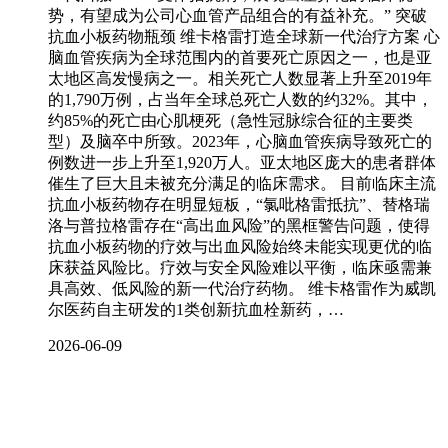
势，有望成为公司心血管产品组合的有益补充。” 突破
抗血小板药物瓶颈 维卡格雷打造全球新一代治疗方案 心
脑血管疾病为全球范围内的首要死亡原因之一，也是亚
太地区高发慢病之一。相关死亡人数显著上升至2019年
的1,790万例，占当年全球总死亡人数的约32%。其中，
约85%的死亡由心肌梗死（急性冠脉综合征的主要类
型）及脑卒中所致。2023年，心脑血管疾病导致死亡的
例数进一步上升至1,920万人。亚太地区庞大的患者群体
催生了巨大且未被充分满足的临床需求。 目前临床主流
抗血小板药物存在明显短板，“氯吡格雷抵抗”、替格瑞
洛与普拉格雷存在“高出血风险”的黑框警告问题，使得
抗血小板药物的疗效与出血风险始终未能实现更优的临
床获益风险比。疗效与安全风险难以平衡，临床亟需兼
具高效、低风险的新一代治疗药物。 维卡格雷作为威凯
尔医药自主研发的1类创新抗血栓新药，…
2026-06-09