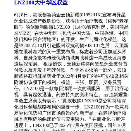
LNZ100大中华区权益
6月8日，港股创新药企云顶新耀(01952.HK)宣布与箕星
药业达成资产收购协议，获得用于治疗老视（俗称“老花
眼”）的创新滴眼液LNZ100（1.44%醋克利定，美国商品
名VIZZ）在大中华区（包含中国大陆、中国香港、中国
澳门和中国台湾地区）的开发、生产与商业化权益。这
是继2025年10月引进眼科双抗药物VIS-101之后，云顶新
耀在眼科领域的又一重要布局，标志着公司正加速从肾
科、自身免疫等传统优势领域向眼科这一高成长蓝海赛
道纵深拓展。 根据协议，云顶新耀将向箕星药业支付首
付款以及开发里程碑付款。作为本协议的一部分，云顶
新耀将获得箕星药业于2022年4月签订的许可协议及相关
附属协议项下的权利、权益、主张、职责、义务及责
任。LNZ100是一款每日滴用一次的滴眼液，用于治疗老
视，具有起效迅速、药效持久的突出特点。 云顶新耀董
事会主席吴以芳表示：“此次收购LNZ100是公司持续深
化眼科领域战略布局的重要一步。LNZ100作为一款兼具
差异化优势和广阔市场前景的创新产品，在老视治疗领
域具有明确的临床价值与应用潜力。” 在商业化与审评
进度上，LNZ100已于2025年7月在美国获批，同年10月