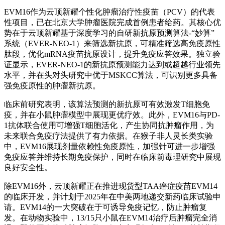
EVM16作为云顶新耀个性化肿瘤治疗性疫苗（PCV）的代表
性项目，已在北京大学肿瘤医院完成首例患者给药。其核心优
势在于云顶新耀基于深度学习的自研新抗原预测算法-“妙算”
系统（EVER-NEO-1）来筛选新抗原，可精准筛选高免疫原性
肽段，优化mRNA疫苗抗原设计，提升免疫应答效果。独立验
证显示，EVER-NEO-1的新抗原预测能力达到或超越行业领先
水平，并在头对头研究中优于MSKCC算法，可识别更多具备
强免疫原性的肿瘤新抗原。
临床前研究表明，该算法预测的新抗原可有效激发T细胞免
疫，并在小鼠肿瘤模型中展现更优疗效。此外，EVM16与PD-
1抗体联合使用可增强T细胞活化，产生协同抗肿瘤作用，为
未来联合免疫疗法提供了有力依据。在猴子非人灵长类实验
中，EVM16展现剂量依赖性免疫原性，加强针可进一步增强
免疫应答并维持长期免疫保护，同时在临床前毒理研究中展现
良好安全性。
除EVM16外，云顶新耀正在推进现货型TAA癌症疫苗EVM14
的临床开发，并计划于2025年在中美两地递交新药临床试验申
请。EVM14的一大突破在于可诱导免疫记忆，防止肿瘤复
发。在动物实验中，13/15只小鼠在EVM14治疗后肿瘤完全消