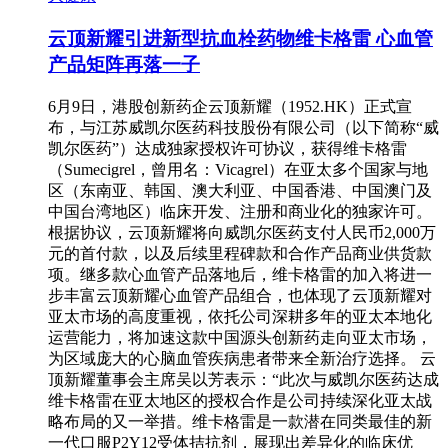
云顶新耀引进新型抗血栓药物维卡格雷 心血管
产品矩阵再落一子
6月9日，港股创新药企云顶新耀（1952.HK）正式宣
布，与江苏威凯尔医药科技股份有限公司（以下简称“威
凯尔医药”）达成独家授权许可协议，获得维卡格雷
（Sumecigrel，曾用名：Vicagrel）在亚太多个国家与地
区（东南亚、韩国、澳大利亚、中国香港、中国澳门及
中国台湾地区）临床开发、注册和商业化的独家许可。
根据协议，云顶新耀将向威凯尔医药支付人民币2,000万
元的首付款，以及后续里程碑款和合作产品商业供货款
项。继多款心血管产品落地后，维卡格雷的加入将进一
步丰富云顶新耀心血管产品组合，也体现了云顶新耀对
亚太市场的高度重视，依托公司深耕多年的亚太本地化
运营能力，将加速这款中国源头创新药走向亚太市场，
为区域庞大的心脑血管疾病患者带来全新治疗选择。 云
顶新耀董事会主席吴以芳表示：“此次与威凯尔医药达成
维卡格雷在亚太地区的授权合作是公司持续深化亚太战
略布局的又一举措。维卡格雷是一款潜在同类最佳的新
一代口服P2Y12受体拮抗剂，展现出差异化的临床优