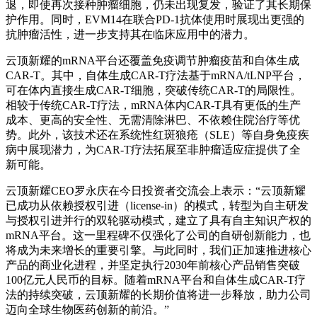
退，即使再次接种肿瘤细胞，仍未出现复发，验证了其长期保
护作用。同时，EVM14在联合PD-1抗体使用时展现出更强的
抗肿瘤活性，进一步支持其在临床应用中的潜力。
云顶新耀的mRNA平台还覆盖免疫调节肿瘤疫苗和自体生成
CAR-T。其中，自体生成CAR-T疗法基于mRNA/tLNP平台，
可在体内直接生成CAR-T细胞，突破传统CAR-T的局限性。
相较于传统CAR-T疗法，mRNA体内CAR-T具有更低的生产
成本、更高的安全性、无需清除淋巴、不依赖住院治疗等优
势。此外，该技术还在系统性红斑狼疮（SLE）等自身免疫疾
病中展现潜力，为CAR-T疗法拓展至非肿瘤适应症提供了全
新可能。
云顶新耀CEO罗永庆在今日投资者交流会上表示：“云顶新耀
已成功从依赖授权引进（license-in）的模式，转型为自主研发
与授权引进并行的双轮驱动模式，建立了具有自主知识产权的
mRNA平台。这一里程碑不仅强化了公司的自研创新能力，也
将成为未来增长的重要引擎。与此同时，我们正加速推进核心
产品的商业化进程，并坚定执行2030年前核心产品销售突破
100亿元人民币的目标。随着mRNA平台和自体生成CAR-T疗
法的持续突破，云顶新耀的长期价值将进一步释放，助力公司
迈向全球生物医药创新的前沿。”