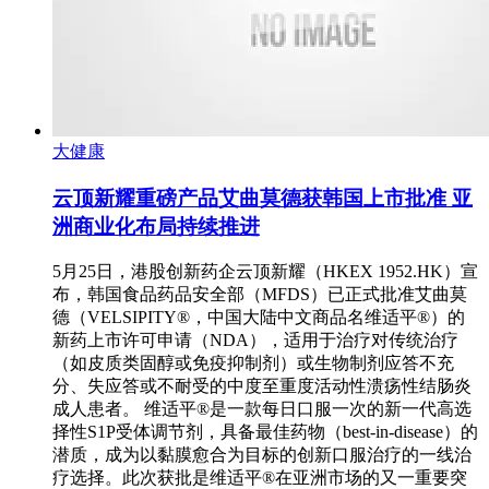
大健康
云顶新耀重磅产品艾曲莫德获韩国上市批准 亚
洲商业化布局持续推进
5月25日，港股创新药企云顶新耀（HKEX 1952.HK）宣
布，韩国食品药品安全部（MFDS）已正式批准艾曲莫
德（VELSIPITY®，中国大陆中文商品名维适平®）的
新药上市许可申请（NDA），适用于治疗对传统治疗
（如皮质类固醇或免疫抑制剂）或生物制剂应答不充
分、失应答或不耐受的中度至重度活动性溃疡性结肠炎
成人患者。 维适平®是一款每日口服一次的新一代高选
择性S1P受体调节剂，具备最佳药物（best-in-disease）的
潜质，成为以黏膜愈合为目标的创新口服治疗的一线治
疗选择。此次获批是维适平®在亚洲市场的又一重要突