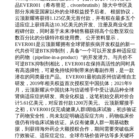
品EVER001（希布替尼，civorebrutinib）除大中华区及
部分东南亚国家以外的全球权益授予后者。 根据协议，
云顶新耀将获得1.125亿美元首付款，并有权在最多五个
适应症上获得高达10.3亿美元的开发、注册及商业化里
程碑付款，同时基于未来净销售额获得高个位数至双位
数百分比的分级特许权使用费。 公开资料显示，
EVER001是云顶新耀拥有全球肾脏疾病开发权益的新一
代共价可逆BTK抑制剂，具备“一个可以开发多种适应症
的药物（pipeline-in-a-product）”的开发潜力。与共价不
可逆BTK抑制剂相比，EVER001在保持高活性的同时具
有高选择性，可避免持续抑制带来的毒副作用，是一款
潜在的同类最佳产品。 EVER001最初由苏州信诺维自主
研发，2019年相关权益首次授权至中国抗体；2021年9
月，云顶新耀从中国抗体与信诺维手中受让该品种全球
肾病适应症的研发、商业化权益，这笔初始交易对价合
计5.61亿美元，对应首付款1200万美元。 云顶新耀接手
之初，EVER001仅完成健康人群I期临床试验，初步验证
了药物安全性，尚未划定明确适应症方向，药物临床价
值仍有待临床试验佐证。从仅有健康人群一期基础数
据，到获得海外药企大额授权合作，期间需要突破临床
疗效验证、适应症定位、全球市场价值评估等多关键环