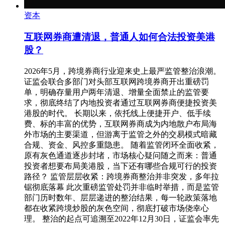
资本
互联网券商遭清退，普通人如何合法投资美港
股？
2026年5月，跨境券商行业迎来史上最严监管整治浪潮。
证监会联合多部门对头部互联网跨境券商开出重磅罚
单，明确存量用户两年清退、增量全面禁止的监管要
求，彻底终结了内地投资者通过互联网券商便捷投资美
港股的时代。 长期以来，依托线上便捷开户、低手续
费、标的丰富的优势，互联网券商成为内地散户布局海
外市场的主要渠道，但游离于监管之外的交易模式暗藏
合规、资金、风控多重隐患。 随着监管闭环全面收紧，
原有灰色通道逐步封堵，市场核心疑问随之而来：普通
投资者想要布局美港股，当下还有哪些合规可行的投资
路径？ 监管层层收紧：跨境券商整治并非突发，多年拉
锯彻底落幕 此次重磅监管处罚并非临时举措，而是监管
部门历时数年、层层递进的整治结果，每一轮政策落地
都在收紧跨境炒股的灰色空间，彻底打破市场侥幸心
理。 整治的起点可追溯至2022年12月30日，证监会率先