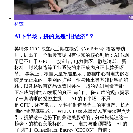
科技
AI下半场，拼的竟是“旧经济”？
英特尔 CEO 陈立武近期在接受《No Priors》播客专访
时，抛出了一个颠覆市场固有认知的核心判断：AI 瓶颈
早已不止于 GPU。 他指出，电力供应、散热冷却、新
材料、封装制造等工业系统约束正成为真正卡脖子环
节。 事实上，根据大量报告显示，数据中心对电力的吞
噬是无止境的，电网的扩容、铜与稀土等基础材料的消
耗，以及将数百亿晶体管封装在一起的先进制造产能，
正在成为制约AI发展的真正“命门”。 陈立武的观点揭示
了一条清晰的投资主线——AI 的下半场，不只
是 GPU，还有电力、材料和制造等为主的重资产、长周
期的“物理基建战”。 WEEX Labs 本篇就以英特尔观点为
引，拆解这一趋势下的关键美股标的，分板块梳理这一
趋势下的核心美股标的。 一、 电力与能源网络：AI 的
“血液” 1. Constellation Energy (CEGON) | 市值：