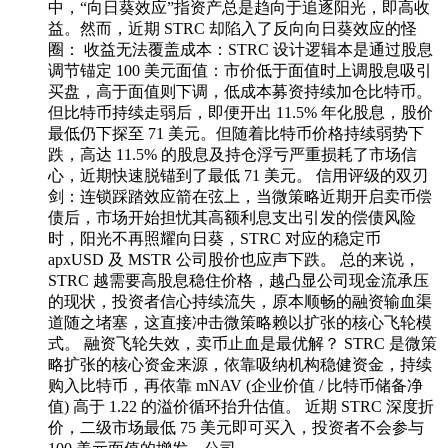
中，“向日葵效应”指资产总是趋向于追逐阳光，即高收
益。然而，近期 STRC 却陷入了反向向日葵效应的怪
圈： 收益无法覆盖成本：STRC 设计逻辑本是通过股息
调节锚定 100 美元面值：市价低于面值时上调股息吸引
买盘，高于面值则下调，低成本募资持续加仓比特币。
但比特币持续走弱后，即便开出 11.5% 年化股息，股价
最低仍下探至 71 美元。但随着比特币价格持续弱势下
跌，高达 11.5% 的股息及持仓浮亏严重损耗了市场信
心，近期快速脱锚到了最低 71 美元。 信用评级的双刃
剑：连锁踩踏效应箭在弦上，当微策略近期开启卖币偿
债后，市场开始担忧其高额利息支出引发的偿债风险
时，阳光不再照耀向日葵，STRC 对应的稳定币
apxUSD 及 MSTR 公司股价也应声下跌。 总的来说，
STRC 越需要高股息稳住价格，越凸显公司现金流承压
的现状，投资者信心持续流失，原本顺畅的融资输血渠
道随之堵塞，这直接冲击微策略赖以扩张的核心飞轮模
式。 融资飞轮失效，卖币止血是最优解？ STRC 是微策
略扩张的核心资金来源，依靠吸纳机构稳健资金，持续
购入比特币，再依靠 mNAV (企业价值 / 比特币储备净
值) 高于 1.22 的溢价循环抬升估值。 近期 STRC 深度折
价，二级市场最低 75 美元即可买入，投资者不会参与