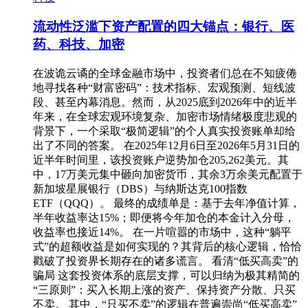
流动性泛滥下资产配置的四大锚点：银行、医
药、科技、加密
在波诡云谲的全球金融市场中，投资者们总在不知疲倦
地寻找各种“财富密码”：技术指标、宏观预测、短线波
段、甚至内幕消息。然而，从2025底到2026年中的近半
年来，在全球宏观环境复杂、加密市场情绪极度悲观的
背景下，一个采取“极简逻辑”的个人真实投资账单却给
出了不同的答案。 在2025年12月6日至2026年5月31日的
近半年时间里，该投资账户逆势加仓205,262美元。其
中，17万美元集中砸向加密货币，其余3万余美元配置于
新加坡星展银行（DBS）与纳斯达克100指数
ETF（QQQ）。 最终的成绩单是：基于去年净值计算，
半年收益率达15%；即便将今年加仓的本金计入分母，
收益率也接近14%。 在一片喧嚣的市场中，这种“躺平
式”的超额收益是如何实现的？其背后的核心逻辑，恰恰
戳破了投资界长期存在的诸多谎言。 看清“低买高卖”的
骗局 这套投资体系的底层支撑，可以归纳为极其精简的
“三原则”：买入长期上涨的资产、保持资产分散、只买
不卖。 其中，“只买不卖”的逻辑在普遍崇尚“低买高卖”