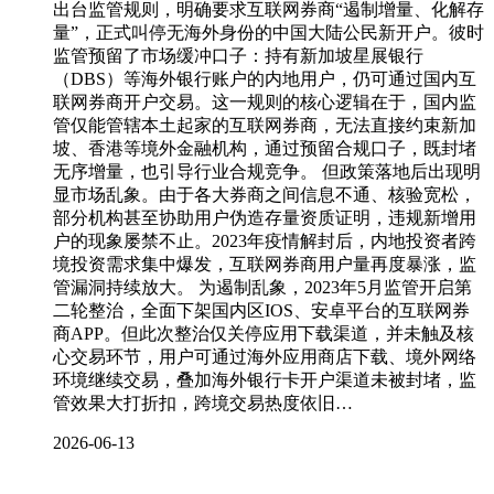
出台监管规则，明确要求互联网券商“遏制增量、化解存
量”，正式叫停无海外身份的中国大陆公民新开户。彼时
监管预留了市场缓冲口子：持有新加坡星展银行
（DBS）等海外银行账户的内地用户，仍可通过国内互
联网券商开户交易。这一规则的核心逻辑在于，国内监
管仅能管辖本土起家的互联网券商，无法直接约束新加
坡、香港等境外金融机构，通过预留合规口子，既封堵
无序增量，也引导行业合规竞争。 但政策落地后出现明
显市场乱象。由于各大券商之间信息不通、核验宽松，
部分机构甚至协助用户伪造存量资质证明，违规新增用
户的现象屡禁不止。2023年疫情解封后，内地投资者跨
境投资需求集中爆发，互联网券商用户量再度暴涨，监
管漏洞持续放大。 为遏制乱象，2023年5月监管开启第
二轮整治，全面下架国内区IOS、安卓平台的互联网券
商APP。但此次整治仅关停应用下载渠道，并未触及核
心交易环节，用户可通过海外应用商店下载、境外网络
环境继续交易，叠加海外银行卡开户渠道未被封堵，监
管效果大打折扣，跨境交易热度依旧…
2026-06-13