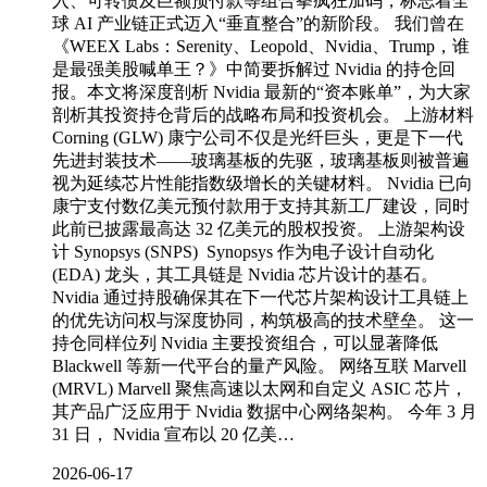
入、可转债及巨额预付款等组合拳疯狂加码，标志着全
球 AI 产业链正式迈入“垂直整合”的新阶段。 我们曾在
《WEEX Labs：Serenity、Leopold、Nvidia、Trump，谁
是最强美股喊单王？》中简要拆解过 Nvidia 的持仓回
报。本文将深度剖析 Nvidia 最新的“资本账单”，为大家
剖析其投资持仓背后的战略布局和投资机会。 上游材料
Corning (GLW) 康宁公司不仅是光纤巨头，更是下一代
先进封装技术——玻璃基板的先驱，玻璃基板则被普遍
视为延续芯片性能指数级增长的关键材料。 Nvidia 已向
康宁支付数亿美元预付款用于支持其新工厂建设，同时
此前已披露最高达 32 亿美元的股权投资。 上游架构设
计 Synopsys (SNPS) Synopsys 作为电子设计自动化
(EDA) 龙头，其工具链是 Nvidia 芯片设计的基石。
Nvidia 通过持股确保其在下一代芯片架构设计工具链上
的优先访问权与深度协同，构筑极高的技术壁垒。 这一
持仓同样位列 Nvidia 主要投资组合，可以显著降低
Blackwell 等新一代平台的量产风险。 网络互联 Marvell
(MRVL) Marvell 聚焦高速以太网和自定义 ASIC 芯片，
其产品广泛应用于 Nvidia 数据中心网络架构。 今年 3 月
31 日， Nvidia 宣布以 20 亿美…
2026-06-17