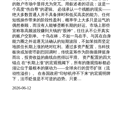
的散户市场中显得尤为突兀。用叙述者的话说：这是一
个高度“伤自尊”的逻辑。 必须承认一个残酷的现实——
绝大多数普通人并不具备择时和低买高卖的能力。任何
短线操作带来的阶段性盈利，概率学上大多只是运气的
偶然眷顾，而没有人能够垄断长期的好运。市场上那些
宣称靠高频波段赚到大钱的“股神”，往往从不公开真实
的账户交割单。 十鸟在林，不如一鸟在手。与其在自身
能力圈之外追逐无法确认的短期波段，不如笨拙而坚定
地抓住长期上涨的绝对红利。通过多资产配置，当科技
板块或加密币剧烈回调时，传统蓝筹作为防御盾牌挺身
而出，投资收益的曲线自然得以平滑。 资产配置的四大
锚点 在“长期上涨”的宏观视阈下，所有的微观指标都必
须让位于最根本的驱动力——全球央行的货币扩张（流
动性溢价）。 在各国政府“印钞机停不下来”的宏观明牌
下，法币贬值是不可逆的趋势。只要…
2026-06-12