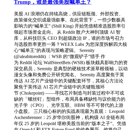
Trump，谁是最强美股喊单王？
美股 AI 浪潮仍在持续高烧，供应链瓶颈、外部投资、
政策催化交织成最强叙事。在此背景下，一些少数极具
影响力的“喊单王” (Shill King) 开始凭借精准选股胜率引
领起市场资金走向。 从 Reddit 散户大神到顶级 AI 智
库，从科技巨头 CEO 到超级政治 IP，谁的市场号召力
与选股胜率更胜一筹？WEEX Labs 为您深度拆解四大核
心“喊单王”的表现与策略逻辑。 Serenity
(@aleabitoreddit) ：WSB 的“微观铲子”猎手 作
为 Reddit 论坛 WallStreetBets (WSB) 板块颇具影响力的资
深交易员，Serenity 是典型的硬核技术派草根领袖，以动
漫女头像和免费公开研究闻名。 Serenity 高度聚焦于英
伟达 AI 芯片产业链中的关键配套环节，其核心方法论
聚焦于英伟达 AI 芯片产业链中的关键瓶颈环
节 (Chokepoint) ——寻找芯片制造与封装过程中不可或
缺的「螺丝钉」型组件，布局具备稀缺性与议价能力的
光子学（CPO）、光学互联、HBM 等不可替代的上游
小盘股。 三只核心标的的实战表现最为直观： Leopold
Aschenbrenner：25 岁华尔街股神，机构级 AI 全链布局
年仅 25 岁的 Leopold 堪称美股当前的“版本之子”。凭借
在 OpenAI 和 FTX Future Fund 的传奇履历，他将自己