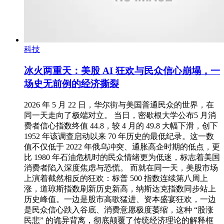
科技
冰火两重天：美股 AI 狂欢与民众信心崩塌，一
场史无前例的经济撕裂
2026 年 5 月 22 日，华尔街与美国普通民众的世界，在
同一天走向了极端对立。 当日，密歇根大学公布5 月消
费者信心指数终值 44.8，较 4 月的 49.8 大幅下滑，创下
1952 年该调查启动以来 70 年历史的最低纪录。这一数
值不仅低于 2022 年俄乌冲突、通胀高企时期的低点，更
比 1980 年石油危机时的民众情绪更为低迷，标志着美国
消费者陷入深度焦虑与恐慌。 而就在同一天，美股市场
上演着截然相反的狂欢：标普 500 指数连续第八周上
涨，道琼斯指数刷新历史新高，纳斯达克指数同步站上
历史峰值。一边是股市高歌猛进、资本盛宴狂欢，一边
是民众信心跌入谷底、消费意愿极度萎缩，这种 “股涨
民悲” 的诡异背离，彻底颠覆了传统经济理论的解释框