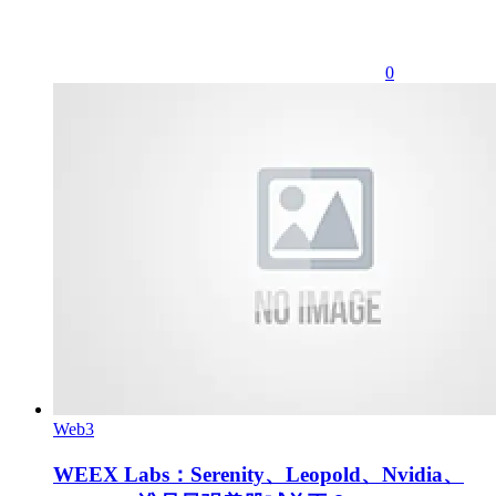
0
Web3
WEEX Labs：Serenity、Leopold、Nvidia、