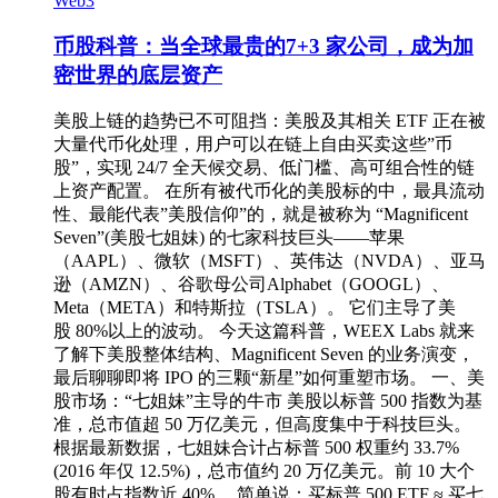
Web3
币股科普：当全球最贵的7+3 家公司，成为加
密世界的底层资产
美股上链的趋势已不可阻挡：美股及其相关 ETF 正在被
大量代币化处理，用户可以在链上自由买卖这些”币
股”，实现 24/7 全天候交易、低门槛、高可组合性的链
上资产配置。 在所有被代币化的美股标的中，最具流动
性、最能代表”美股信仰”的，就是被称为 “Magnificent
Seven”(美股七姐妹) 的七家科技巨头——苹果
（AAPL）、微软（MSFT）、英伟达（NVDA）、亚马
逊（AMZN）、谷歌母公司Alphabet（GOOGL）、
Meta（META）和特斯拉（TSLA）。 它们主导了美
股 80%以上的波动。 今天这篇科普，WEEX Labs 就来
了解下美股整体结构、Magnificent Seven 的业务演变，
最后聊聊即将 IPO 的三颗“新星”如何重塑市场。 一、美
股市场：“七姐妹”主导的牛市 美股以标普 500 指数为基
准，总市值超 50 万亿美元，但高度集中于科技巨头。
根据最新数据，七姐妹合计占标普 500 权重约 33.7%
(2016 年仅 12.5%)，总市值约 20 万亿美元。前 10 大个
股有时占指数近 40%。 简单说：买标普 500 ETF ≈ 买七