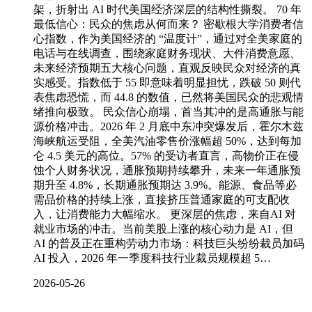
架，折射出 AI 时代美国经济深层的结构性撕裂。 70 年
最低信心：民众的焦虑从何而来？ 密歇根大学消费者信
心指数，作为美国经济的 “温度计”，通过对全美家庭的
电话与在线调查，围绕家庭财务现状、大件消费意愿、
未来经济预期五大核心问题，直观反映民众对经济的真
实感受。指数低于 55 即意味着明显担忧，跌破 50 则代
表焦虑恐慌，而 44.8 的数值，已然将美国民众的悲观情
绪推向极致。 民众信心崩塌，首当其冲的是高通胀与能
源价格冲击。2026 年 2 月底中东冲突爆发后，霍尔木兹
海峡航运受阻，全美汽油零售价涨幅超 50%，达到每加
仑 4.5 美元的高位。57% 的受访者直言，高物价正在侵
蚀个人财务状况，通胀预期持续攀升，未来一年通胀预
期升至 4.8%，长期通胀预期达 3.9%。能源、食品等必
需品价格的持续上涨，直接挤压普通家庭的可支配收
入，让消费能力大幅缩水。 更深层的焦虑，来自AI 对
就业市场的冲击。当前美股上涨的核心动力是 AI，但
AI 的普及正在重构劳动力市场：科技巨头纷纷裁员加码
AI 投入，2026 年一季度科技行业裁员规模超 5…
2026-05-26