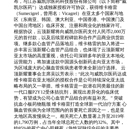
布，与江苏威凯尔医药科技股份有限公司（以下简称“威
凯尔医药”）达成独家授权许可协议，获得维卡格雷
（Sumecigrel，曾用名：Vicagrel）在亚太多个国家与地
区（东南亚、韩国、澳大利亚、中国香港、中国澳门及
中国台湾地区）临床开发、注册和商业化的独家许可。
根据协议，云顶新耀将向威凯尔医药支付人民币2,000万
元的首付款，以及后续里程碑款和合作产品商业供货款
项。继多款心血管产品落地后，维卡格雷的加入将进一
步丰富云顶新耀心血管产品组合，也体现了云顶新耀对
亚太市场的高度重视，依托公司深耕多年的亚太本地化
运营能力，将加速这款中国源头创新药走向亚太市场，
为区域庞大的心脑血管疾病患者带来全新治疗选择。 云
顶新耀董事会主席吴以芳表示：“此次与威凯尔医药达成
维卡格雷在亚太地区的授权合作是公司持续深化亚太战
略布局的又一举措。维卡格雷是一款潜在同类最佳的新
一代口服P2Y12受体拮抗剂，展现出差异化的临床优
势，有望成为公司心血管产品组合的有益补充。” 突破
抗血小板药物瓶颈 维卡格雷打造全球新一代治疗方案 心
脑血管疾病为全球范围内的首要死亡原因之一，也是亚
太地区高发慢病之一。相关死亡人数显著上升至2019年
的1,790万例，占当年全球总死亡人数的约32%。其中，
约85%的死亡由心肌梗死（急性冠脉综合征的主要类