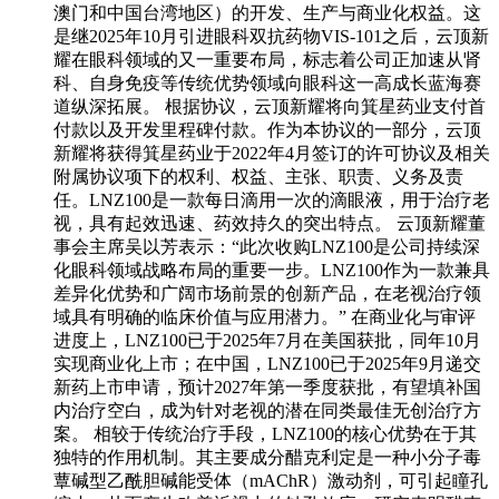
澳门和中国台湾地区）的开发、生产与商业化权益。这
是继2025年10月引进眼科双抗药物VIS-101之后，云顶新
耀在眼科领域的又一重要布局，标志着公司正加速从肾
科、自身免疫等传统优势领域向眼科这一高成长蓝海赛
道纵深拓展。 根据协议，云顶新耀将向箕星药业支付首
付款以及开发里程碑付款。作为本协议的一部分，云顶
新耀将获得箕星药业于2022年4月签订的许可协议及相关
附属协议项下的权利、权益、主张、职责、义务及责
任。LNZ100是一款每日滴用一次的滴眼液，用于治疗老
视，具有起效迅速、药效持久的突出特点。 云顶新耀董
事会主席吴以芳表示：“此次收购LNZ100是公司持续深
化眼科领域战略布局的重要一步。LNZ100作为一款兼具
差异化优势和广阔市场前景的创新产品，在老视治疗领
域具有明确的临床价值与应用潜力。” 在商业化与审评
进度上，LNZ100已于2025年7月在美国获批，同年10月
实现商业化上市；在中国，LNZ100已于2025年9月递交
新药上市申请，预计2027年第一季度获批，有望填补国
内治疗空白，成为针对老视的潜在同类最佳无创治疗方
案。 相较于传统治疗手段，LNZ100的核心优势在于其
独特的作用机制。其主要成分醋克利定是一种小分子毒
蕈碱型乙酰胆碱能受体（mAChR）激动剂，可引起瞳孔