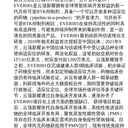
EVER001是云顶新耀拥有全球肾脏疾病开发权益的新一
代共价可逆BTK抑制剂，具备“一个可以开发多种适应症
的药物（pipeline-in-a-product）”的开发潜力。与共价不
可逆BTK抑制剂相比，EVER001在保持高活性的同时具
有高选择性，可避免持续抑制带来的毒副作用，是一款
潜在的同类最佳产品。 EVER001最初由苏州信诺维自主
研发，2019年相关权益首次授权至中国抗体；2021年9
月，云顶新耀从中国抗体与信诺维手中受让该品种全球
肾病适应症的研发、商业化权益，这笔初始交易对价合
计5.61亿美元，对应首付款1200万美元。 云顶新耀接手
之初，EVER001仅完成健康人群I期临床试验，初步验证
了药物安全性，尚未划定明确适应症方向，药物临床价
值仍有待临床试验佐证。从仅有健康人群一期基础数
据，到获得海外药企大额授权合作，期间需要突破临床
疗效验证、适应症定位、全球市场价值评估等多关键环
节，云顶新耀通过自身临床开发体系，逐渐补齐了
EVER001项目在上述方面的数据缺口。 获得项目权益
后，云顶新耀依托自身临床开发体系，系统性推进该药
物的全球临床开发布局，聚焦原发性膜性肾病（PMN）
等存在巨大临床未满足需求的自身免疫性肾病领域。目
前，全球尚无药物获批用于PMN治疗，现有传统免疫抑