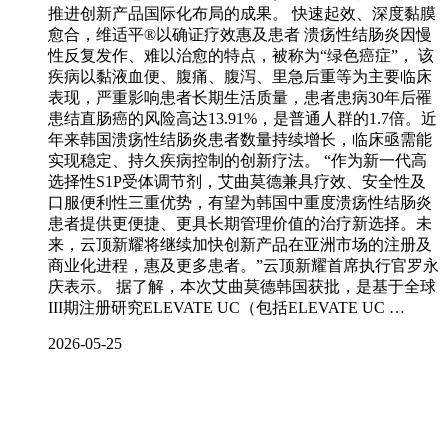
推进创新产品国际化布局的成果。 快速起效、深度黏膜
愈合，维适平®以确证疗效惠及患者 溃疡性结肠炎因慢
性反复发作、难以治愈的特点，被称为“绿色癌症”， 该
疾病以黏液血便、腹痛、腹泻、里急后重等为主要临床
表现，严重影响患者长期生活质量，患者患病30年后罹
患结直肠癌的风险高达13.91%，是普通人群的1.7倍。近
年来韩国溃疡性结肠炎患者数量持续增长，临床亟需能
实现稳定、持久疾病控制的创新疗法。 “作为新一代高
选择性S1P受体调节剂，艾曲莫德兼具疗效、安全性及
口服便利性三重优势，有望为韩国中重度溃疡性结肠炎
患者提供更便捷、更具长期管理价值的治疗新选择。未
来，云顶新耀将继续加快创新产品在亚洲市场的注册及
商业化进程，惠及更多患者。”云顶新耀首席执行官罗永
庆表示。 据了解，本次艾曲莫德韩国获批，是基于全球
III期注册研究ELEVATE UC（包括ELEVATE UC …
2026-05-25