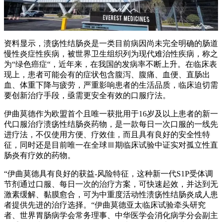
资料显示，溃疡性结肠炎是一类目前病因尚未完全明确的肠道
慢性炎症性疾病，被世界卫生组织列为现代难治性疾病，称之
为“绿色癌症“，近年来，在我国的发病率不断上升。在临床表
现上，患者可能会有的症状包含腹泻、腹痛、血便、直肠出
血、体重下降与疲劳，严重影响患者的生活品质，临床迫切需
要创新治疗手段，亟需更安全有效的口服疗法。
伊曲莫德作为欧盟首个且唯一获批用于16岁及以上患者的新一
代口服治疗溃疡性结肠炎药物，是一款每日一次口服的一线先
进疗法，不仅使用方便、疗效佳，而且具有良好的安全性特
征，同时还是目前唯一在全球Ⅲ期临床试验中证实对孤立性直
肠炎有疗效的药物。
“伊曲莫德具有良好的获益-风险特征，这种新一代S1P受体调
节剂通过口服、每日一次的治疗方案，可快速起效，并达到无
激素缓解、黏膜愈合，可为中重度活动性溃疡性结肠炎成人患
者提供先进的治疗选择。“伊曲莫德亚太临床试验牵头研究
者、世界胃肠病学会常务理事、中华医学会消化病学分会副主