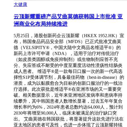
大健康
云顶新耀重磅产品艾曲莫德获韩国上市批准 亚
洲商业化布局持续推进
5月25日，港股创新药企云顶新耀（HKEX 1952.HK）宣
布，韩国食品药品安全部（MFDS）已正式批准艾曲莫
德（VELSIPITY®，中国大陆中文商品名维适平®）的
新药上市许可申请（NDA），适用于治疗对传统治疗
（如皮质类固醇或免疫抑制剂）或生物制剂应答不充
分、失应答或不耐受的中度至重度活动性溃疡性结肠炎
成人患者。 维适平®是一款每日口服一次的新一代高选
择性S1P受体调节剂，具备最佳药物（best-in-disease）的
潜质，成为以黏膜愈合为目标的创新口服治疗的一线治
疗选择。此次获批是维适平®在亚洲市场的又一重要突
破。相关数据显示，近年来亚洲地区发病率和患病率持
续攀升，其中韩国患者人数增长显著，过去五年年复合
增长率约为6%，2024年患者总数约达64,000人，预计到
2030年将增至90,000人，临床未被满足的治疗缺口突
出。 艾曲莫德在韩国获批，将显著提升这款先进疗法在
亚太地区的患者可及性，也进一步体现了云顶新耀持续