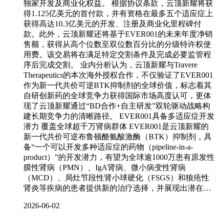
独家开发及商业化权益。 根据协议条款，云顶新耀将获
得1.125亿美元的首付款，并有资格在最多五个适应症上
获得高达10.3亿美元的开发、注册及商业化里程碑付
款。此外，云顶新耀还将基于EVER001的未来年度净销
售额，获得从高个位数至双位数百分比的分级特许权使
用费。该交易将在满足特定交割条件及完成必要监管程
序后完成交割。 业内分析认为，云顶新耀与Travere
Therapeutics的本次海外授权合作，不仅验证了EVER001
作为新一代共价可逆BTK抑制剂的全球价值，标志着其
自研创新药的全球竞争力获得国际市场高度认可，更体
现了云顶新耀通过“BD合作+自主研发”双轮驱动战略构
建长期竞争力的清晰路径。 EVER001具备多适应症开发
潜力 覆盖全球超千万肾病群体 EVER001是云顶新耀的
新一代共价可逆布鲁顿酪氨酸激酶（BTK）抑制剂，具
备“一个可以开发多种适应症的药物（pipeline-in-a-
product）”的开发潜力，有望为全球逾1000万患有原发性
膜性肾病（PMN）、IgA肾病、微小病变性肾病
（MCD）、局灶节段性肾小球硬化（FSGS）和狼疮性
肾炎等疾病的患者提供新的治疗选择，并展现出潜在…
2026-06-02