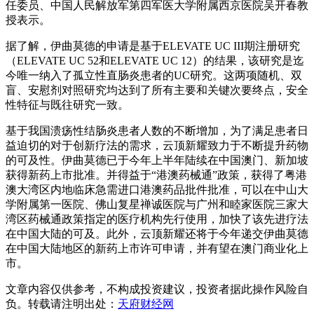
任委员、中国人民解放军第四军医大学附属西京医院吴开春教
授表示。
据了解，伊曲莫德的申请是基于ELEVATE UC III期注册研究
（ELEVATE UC 52和ELEVATE UC 12）的结果，该研究是迄
今唯一纳入了孤立性直肠炎患者的UC研究。这两项随机、双
盲、安慰剂对照研究均达到了所有主要和关键次要终点，安全
性特征与既往研究一致。
基于我国溃疡性结肠炎患者人数的不断增加，为了满足患者日
益迫切的对于创新疗法的需求，云顶新耀致力于不断提升药物
的可及性。伊曲莫德已于今年上半年陆续在中国澳门、新加坡
获得新药上市批准。并得益于“港澳药械通”政策，获得了粤港
澳大湾区内地临床急需进口港澳药品批件批准，可以在中山大
学附属第一医院、佛山复星禅诚医院与广州和睦家医院三家大
湾区药械通政策指定的医疗机构先行使用，加快了该先进疗法
在中国大陆的可及。此外，云顶新耀还将于今年递交伊曲莫德
在中国大陆地区的新药上市许可申请，并有望在澳门商业化上
市。
文章内容仅供参考，不构成投资建议，投资者据此操作风险自
负。转载请注明出处：
天府财经网