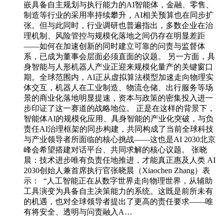
嵌具备自主规划与执行能力的AI智能体，金融、零售、
制造等行业的采用率持续攀升，AI相关预算也在同步扩
张。但与此同时，行业调研也普遍指出，多数企业在治
理机制、风险管控与规模化落地之间仍存在明显差距
——如何在加速创新的同时建立可靠的问责与监督体
系，已成为董事会层面必须直面的议题。 另一方面，具
身智能与人形机器人产业正迎来规模化量产的关键窗口
期。全球范围内，AI正从虚拟算法模型加速走向物理实
体交互，机器人在工业制造、物流仓储、出行服务等场
景的商业化落地明显提速，资本与政策的密集投入进一
步印证了这一赛道的战略地位。 正是在这样的背景下，
智能体AI的规模化应用、具身智能的产业化突破，与负
责任AI治理框架的同步构建，共同构成了当前全球科技
与产业领导者所面临的核心挑战——这也是AI 2030北京
峰会希望搭建对话平台、共同求解的核心议题。 张晓
晨：技术进步唯有负责任地推进，才能真正惠及人类 AI
2030创始人兼首席执行官张晓晨（Xiaochen Zhang）表
示： “人工智能正在从数字世界走向物理世界，从辅助
工具演变为具备自主决策能力的系统。这既是前所未有
的机遇，也对全球领导者提出了更高的责任要求——唯
有将安全、透明与问责融入A…