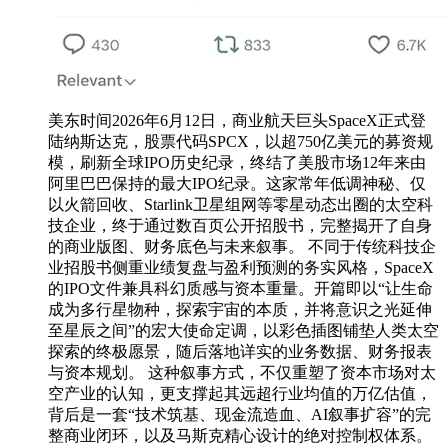
美东时间2026年6月12日，商业航天巨头SpaceX正式登
陆纳斯达克，股票代码SPCX，以超750亿美元的募资规
模，刷新全球IPO历史纪录，终结了美股市场12年来由
阿里巴巴保持的最大IPO纪录。这家常年低调神秘、仅
以火箭回收、Starlink卫星组网等零星动态出圈的太空科
技企业，终于通过数百页公开招股书，完整揭开了自身
的商业版图、财务底色与未来叙事。 不同于传统科技企
业招股书侧重业绩复盘与盈利预测的务实风格，SpaceX
的IPO文件兼具科幻质感与资本重量。开篇即以“让生命
成为多行星物种，探索宇宙的本质，并将意识之光延伸
至星辰之间”的宏大使命定调，以彩色插图铺垫人类太空
探索的终极愿景，随后落地详实的业务数据、财务报表
与资本规划。 这种叙事方式，不仅重塑了资本市场对太
空产业的认知，更支撑起其远超行业均值的万亿估值，
背后是一套“技术筑基、现金流造血、AI叙事扩容”的完
整商业闭环，以及马斯克精心设计的绝对控制权体系。