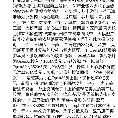
行业动态，一口气拆解当前美国AI资本圈核心巨头之间
的“派系撕扯”与底层商业逻辑。 AI产业链四大核心层级
的权力分布 透视当前的AI产业集群，从上游到下游已清
晰地划分为四个核心层级： 最底层：芯片层（算力基
石） 第二层：数据中心与云计算层（算力输送纽带） 第
三层：大模型层（核心生态圈） 第四层：应用层 两大核
心独立大模型的“资本争夺战” 在资本圈眼中，大模型层
最具投资价值的依然是两家保持独立运作的纯大模型公
司——OpenAI与Anthropic。围绕这两家公司，科技巨头
们展开了极其复杂的股权与算力博弈。 1. OpenAI背后的
资本局：微软与软银的较量 微软： 早早入局，前后累计
为OpenAI投入了130亿美元，占股约27%。以目前
OpenAI约8520亿美元的估值计算，微软手上的股权价值
已达2290亿美元，实现了17倍的投资回报。 软银（孙正
义）： 紧随其后，在OpenAI身上砸下了超过600亿美
元，获得了约13%的股权（不到微软的一半）。为了筹
措这笔资金，孙正义倾仓了手上价值58亿美元的英伟达
股票，事后他在多次会议上痛心表示“是哭着把英伟达卖
掉的”。 2. 亚马逊的“双押”策略与谷歌的防御 亚马
逊： 在2023和2024年连续向Anthropic注资共计80亿美元
后，于2026年改变了策略。为了分散风险，亚马逊不再
单边站队，转而实施“双押”：承诺给OpenAI最多500亿