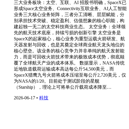
三大业务板块：太空、互联、AI 招股书明确，SpaceX已
形成Space太空业务、Connectivity互联业务、AI人工智能
业务三大核心业务矩阵，三者分工清晰、层层赋能，分
别承担技术突破、稳定盈利、估值想象的核心职能，构
建起独一无二的太空科技商业生态。 太空业务：全球领
先的航天技术底座，持续亏损的创新引擎 太空业务是
SpaceX的起家核心，核心业务为重型运载火箭研发、航
天器发射与回收，也是其奠定全球商业航天龙头地位的
核心壁垒。该业务的核心竞争力并非单纯的航天发射能
力，而是可回收火箭技术带来的极致成本优势，彻底颠
覆了全球航天产业的成本体系。 数据显示，NASA传统
近地轨道载荷运输成本高达每公斤54,500美元，而
SpaceX猎鹰九号火箭将成本压缩至每公斤2,720美元，仅
为NASA的1/20。目前处于测试阶段的星舰
（Starship），理论上可将单公斤载荷成本降至…
2026-06-17
•
科技