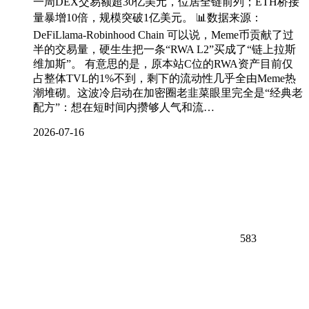
一周DEX交易额超30亿美元，位居全链前列；ETH桥接
量暴增10倍，规模突破1亿美元。 📊数据来源：
DeFiLlama-Robinhood Chain 可以说，Meme币贡献了过
半的交易量，硬生生把一条“RWA L2”买成了“链上拉斯
维加斯”。 有意思的是，原本站C位的RWA资产目前仅
占整体TVL的1%不到，剩下的流动性几乎全由Meme热
潮堆砌。这波冷启动在加密圈老韭菜眼里完全是“经典老
配方”：想在短时间内攒够人气和流…
2026-07-16
583