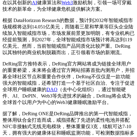
在以其创新的
AI
健康算法和
Web3
激励机制，引领一场可穿戴
技术的新革命，为全球健康危机提供解决方案。
根据 DataHorizzon Research的数据，预计到2032年智能戒指市
场规模将达到14.051亿美元，而随着三星和苹果等巨头企业陆
续加入智能戒指市场，市场发展前景更加明朗，有专业机构已
经提前预测，到2027年，全球智能戒指市场预计将高达到119
亿美元。然而，当前智能戒指产品同质化比较严重。DeRing
以其独特的商业机制脱颖而出，正引领着市场的新潮流。
DeRing官方推特表示，DeRing官方网站将成为链接全球用户
的重要桥梁，未来将会通过官方网站招募首批内测用户，并招
募全球社区节点和重要合作伙伴，DeRing不仅仅是一款功能
强大的智能戒指，还希望打造一个基于社区自治、专注于促进
全球用户睡眠健康的
DAO
（去中心化组织），通过智能硬
件、AI、DePIN、Web3等先进技术的融合，DeRing将会成为
全球首个以用户为中心的Web3健康睡眠激励平台。
据了解，DeRing ONE是DeRing品牌推出的第一代智能戒指，
整体用钛合金打造而成，戒指搭配了先进的柔性电池并搭配
NFC非接触式无线充电模块，整体重量仅3克，续航可达7-10
天，拥有强大的健康体征和睡眠监测功能，可检测数据指标多