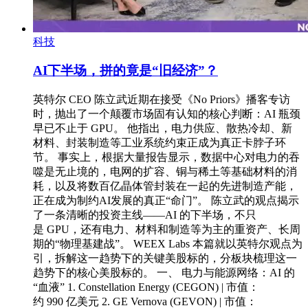
科技
AI下半场，拼的竟是“旧经济”？
英特尔 CEO 陈立武近期在接受《No Priors》播客专访
时，抛出了一个颠覆市场固有认知的核心判断：AI 瓶颈
早已不止于 GPU。 他指出，电力供应、散热冷却、新
材料、封装制造等工业系统约束正成为真正卡脖子环
节。 事实上，根据大量报告显示，数据中心对电力的吞
噬是无止境的，电网的扩容、铜与稀土等基础材料的消
耗，以及将数百亿晶体管封装在一起的先进制造产能，
正在成为制约AI发展的真正“命门”。 陈立武的观点揭示
了一条清晰的投资主线——AI 的下半场，不只
是 GPU，还有电力、材料和制造等为主的重资产、长周
期的“物理基建战”。 WEEX Labs 本篇就以英特尔观点为
引，拆解这一趋势下的关键美股标的，分板块梳理这一
趋势下的核心美股标的。 一、 电力与能源网络：AI 的
“血液” 1. Constellation Energy (CEGON) | 市值：
约 990 亿美元 2. GE Vernova (GEVON) | 市值：