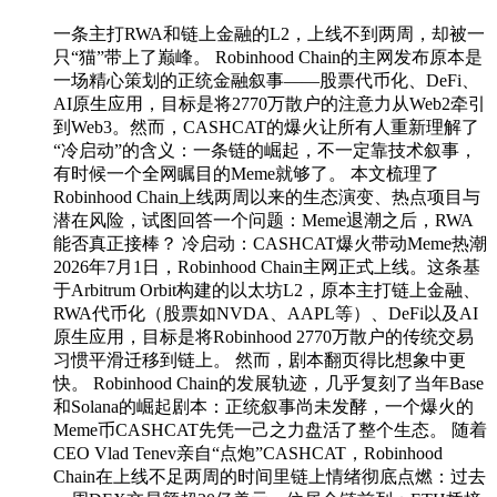
一条主打RWA和链上金融的L2，上线不到两周，却被一
只“猫”带上了巅峰。 Robinhood Chain的主网发布原本是
一场精心策划的正统金融叙事——股票代币化、DeFi、
AI原生应用，目标是将2770万散户的注意力从Web2牵引
到Web3。然而，CASHCAT的爆火让所有人重新理解了
“冷启动”的含义：一条链的崛起，不一定靠技术叙事，
有时候一个全网瞩目的Meme就够了。 本文梳理了
Robinhood Chain上线两周以来的生态演变、热点项目与
潜在风险，试图回答一个问题：Meme退潮之后，RWA
能否真正接棒？ 冷启动：CASHCAT爆火带动Meme热潮
2026年7月1日，Robinhood Chain主网正式上线。这条基
于Arbitrum Orbit构建的以太坊L2，原本主打链上金融、
RWA代币化（股票如NVDA、AAPL等）、DeFi以及AI
原生应用，目标是将Robinhood 2770万散户的传统交易
习惯平滑迁移到链上。 然而，剧本翻页得比想象中更
快。 Robinhood Chain的发展轨迹，几乎复刻了当年Base
和Solana的崛起剧本：正统叙事尚未发酵，一个爆火的
Meme币CASHCAT先凭一己之力盘活了整个生态。 随着
CEO Vlad Tenev亲自“点炮”CASHCAT，Robinhood
Chain在上线不足两周的时间里链上情绪彻底点燃：过去