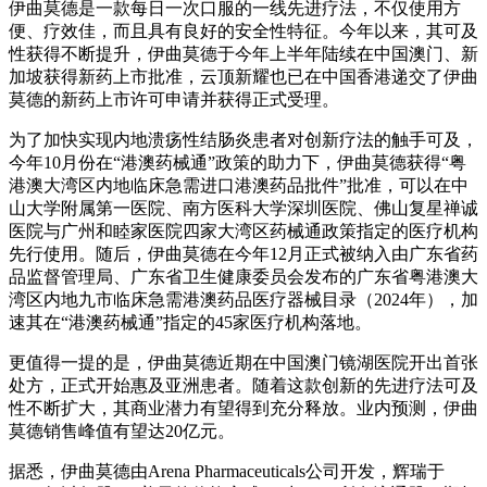
伊曲莫德是一款每日一次口服的一线先进疗法，不仅使用方
便、疗效佳，而且具有良好的安全性特征。今年以来，其可及
性获得不断提升，伊曲莫德于今年上半年陆续在中国澳门、新
加坡获得新药上市批准，云顶新耀也已在中国香港递交了伊曲
莫德的新药上市许可申请并获得正式受理。
为了加快实现内地溃疡性结肠炎患者对创新疗法的触手可及，
今年10月份在“港澳药械通”政策的助力下，伊曲莫德获得“粤
港澳大湾区内地临床急需进口港澳药品批件”批准，可以在中
山大学附属第一医院、南方医科大学深圳医院、佛山复星禅诚
医院与广州和睦家医院四家大湾区药械通政策指定的医疗机构
先行使用。随后，伊曲莫德在今年12月正式被纳入由广东省药
品监督管理局、广东省卫生健康委员会发布的广东省粤港澳大
湾区内地九市临床急需港澳药品医疗器械目录（2024年），加
速其在“港澳药械通”指定的45家医疗机构落地。
更值得一提的是，伊曲莫德近期在中国澳门镜湖医院开出首张
处方，正式开始惠及亚洲患者。随着这款创新的先进疗法可及
性不断扩大，其商业潜力有望得到充分释放。业内预测，伊曲
莫德销售峰值有望达20亿元。
据悉，伊曲莫德由Arena Pharmaceuticals公司开发，辉瑞于