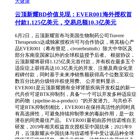
大健康
云顶新耀BD价值兑现：EVER001海外授权首
付款1.125亿美元，交易总额10.3亿美元
6月2日，云顶新耀宣布与美国生物制药公司Travere
Therapeutics达成独家授权许可与合作协议，将其核心产
品EVER001（希布替尼，civorebrutinib）除大中华区及
部分东南亚国家以外的全球权益授予后者。 根据协议，
云顶新耀将获得1.125亿美元首付款，并有权在最多五个
适应症上获得高达10.3亿美元的开发、注册及商业化里
程碑付款，同时基于未来净销售额获得高个位数至双位
数百分比的分级特许权使用费。 公开资料显示，
EVER001是云顶新耀拥有全球肾脏疾病开发权益的新一
代共价可逆BTK抑制剂，具备“一个可以开发多种适应症
的药物（pipeline-in-a-product）”的开发潜力。与共价不
可逆BTK抑制剂相比，EVER001在保持高活性的同时具
有高选择性，可避免持续抑制带来的毒副作用，是一款
潜在的同类最佳产品。 EVER001最初由苏州信诺维自主
研发，2019年相关权益首次授权至中国抗体；2021年9
月，云顶新耀从中国抗体与信诺维手中受让该品种全球