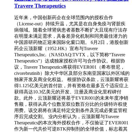
Travere Therapeutics
近年来，中国创新药企在全球范围内的授权合作
（License-out）持续升温，尤其是在自身免疫与肾脏疾
病领域。随着全球肾病患者基数不断扩大且现有疗法存
在明显未满足需求，具备差异化机制和同类最佳潜力的
中国原研药物正迎来国际化窗口期。 6月2日，港股创新
药企云顶新耀（1952.HK）宣布与Travere
Therapeutics,Inc.（NASDAQ:TVTX，以下简称“Travere
Therapeutics”）达成独家授权许可与合作协议。根据协
议，Travere Therapeutics将获得EVER001（希布替尼，
civorebrutinib）除大中华区及部分东南亚国家以外区域的
独家开发及商业化权益。 根据协议条款，云顶新耀将获
得1.125亿美元的首付款，并有资格在最多五个适应症上
获得高达10.3亿美元的开发、注册及商业化里程碑付
款。此外，云顶新耀还将基于EVER001的未来年度净销
售额，获得从高个位数至双位数百分比的分级特许权使
用费。该交易将在满足特定交割条件及完成必要监管程
序后完成交割。 业内分析认为，云顶新耀与Travere
Therapeutics的本次海外授权合作，不仅验证了EVER001
作为新一代共价可逆BTK抑制剂的全球价值，标志着其