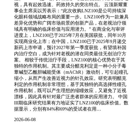
视，具有起效迅速、药效持久的突出特点。 云顶新耀董
事会主席吴以芳表示：“此次收购LNZ100是公司持续深
化眼科领域战略布局的重要一步。LNZ100作为一款兼具
差异化优势和广阔市场前景的创新产品，在老视治疗领
域具有明确的临床价值与应用潜力。” 在商业化与审评
进度上，LNZ100已于2025年7月在美国获批，同年10月
实现商业化上市；在中国，LNZ100已于2025年9月递交
新药上市申请，预计2027年第一季度获批，有望填补国
内治疗空白，成为针对老视的潜在同类最佳无创治疗方
案。 相较于传统治疗手段，LNZ100的核心优势在于其
独特的作用机制。其主要成分醋克利定是一种小分子毒
蕈碱型乙酰胆碱能受体（mAChR）激动剂，可引起瞳孔
缩小，从而产生改善近视力的针孔效应。研究表明醋克
利定的作用机制非常理想，基于其独特的高选择性瞳孔
作用机制，既可以产生理想的缩瞳效应，又避免了近视
漂移，因此具有针对最广泛患者群体的应用潜力。 中国
III期临床研究结果有力地证实了LNZ100的临床价值。数
据显示，分别有84%和69%的受试者在用…
2026-06-08