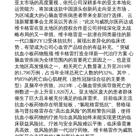
亚太市场的高度重视，依托公司深耕多年的亚太本地化
运营能力，将加速这款中国源头创新药走向亚太市场，
为区域庞大的心脑血管疾病患者带来全新治疗选择。 云
顶新耀董事会主席吴以芳表示：“此次与威凯尔医药达成
维卡格雷在亚太地区的授权合作是公司持续深化亚太战
略布局的又一举措。维卡格雷是一款潜在同类最佳的新
一代口服P2Y12受体拮抗剂，展现出差异化的临床优
势，有望成为公司心血管产品组合的有益补充。” 突破
抗血小板药物瓶颈 维卡格雷打造全球新一代治疗方案 心
脑血管疾病为全球范围内的首要死亡原因之一，也是亚
太地区高发慢病之一。相关死亡人数显著上升至2019年
的1,790万例，占当年全球总死亡人数的约32%。其中，
约85%的死亡由心肌梗死（急性冠脉综合征的主要类
型）及脑卒中所致。2023年，心脑血管疾病导致死亡的
例数进一步上升至1,920万人。亚太地区庞大的患者群体
催生了巨大且未被充分满足的临床需求。 目前临床主流
抗血小板药物存在明显短板，“氯吡格雷抵抗”、替格瑞
洛与普拉格雷存在“高出血风险”的黑框警告问题，使得
抗血小板药物的疗效与出血风险始终未能实现更优的临
床获益风险比。疗效与安全风险难以平衡，临床亟需兼
具高效、低风险的新一代治疗药物。 维卡格雷作为威凯