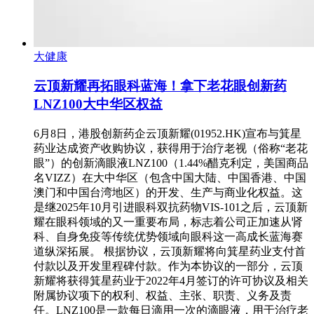
大健康
云顶新耀再拓眼科蓝海！拿下老花眼创新药
LNZ100大中华区权益
6月8日，港股创新药企云顶新耀(01952.HK)宣布与箕星
药业达成资产收购协议，获得用于治疗老视（俗称“老花
眼”）的创新滴眼液LNZ100（1.44%醋克利定，美国商品
名VIZZ）在大中华区（包含中国大陆、中国香港、中国
澳门和中国台湾地区）的开发、生产与商业化权益。这
是继2025年10月引进眼科双抗药物VIS-101之后，云顶新
耀在眼科领域的又一重要布局，标志着公司正加速从肾
科、自身免疫等传统优势领域向眼科这一高成长蓝海赛
道纵深拓展。 根据协议，云顶新耀将向箕星药业支付首
付款以及开发里程碑付款。作为本协议的一部分，云顶
新耀将获得箕星药业于2022年4月签订的许可协议及相关
附属协议项下的权利、权益、主张、职责、义务及责
任。LNZ100是一款每日滴用一次的滴眼液，用于治疗老