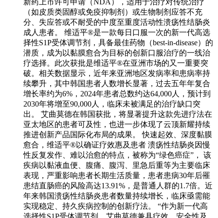
新药上市许可申请（NDA），适用于治疗对传统治疗
（如皮质类固醇或免疫抑制剂）或生物制剂应答不充
分、失应答或不耐受的中度至重度活动性溃疡性结肠炎
成人患者。 维适平®是一款每日口服一次的新一代高选
择性S1P受体调节剂，具备最佳药物（best-in-disease）的
潜质，成为以黏膜愈合为目标的创新口服治疗的一线治
疗选择。此次获批是维适平®在亚洲市场的又一重要突
破。相关数据显示，近年来亚洲地区发病率和患病率持
续攀升，其中韩国患者人数增长显著，过去五年年复合
增长率约为6%，2024年患者总数约达64,000人，预计到
2030年将增至90,000人，临床未被满足的治疗缺口突
出。 艾曲莫德在韩国获批，将显著提升这款先进疗法在
亚太地区的患者可及性，也进一步体现了云顶新耀持续
推进创新产品国际化布局的成果。 快速起效、深度黏膜
愈合，维适平®以确证疗效惠及患者 溃疡性结肠炎因慢
性反复发作、难以治愈的特点，被称为“绿色癌症”， 该
疾病以黏液血便、腹痛、腹泻、里急后重等为主要临床
表现，严重影响患者长期生活质量，患者患病30年后罹
患结直肠癌的风险高达13.91%，是普通人群的1.7倍。近
年来韩国溃疡性结肠炎患者数量持续增长，临床亟需能
实现稳定、持久疾病控制的创新疗法。 “作为新一代高
选择性S1P受体调节剂，艾曲莫德兼具疗效、安全性及