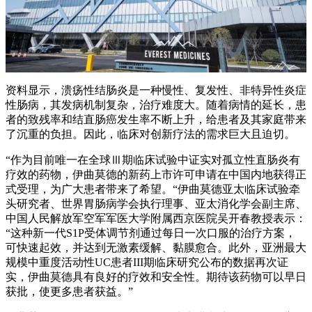
资料显示，溃疡性结肠炎是一种慢性、复发性、非特异性炎症
性肠病，其发病机制复杂，治疗难度大。随着病情的延长，患
者的致残率和结直肠癌发生率不断上升，给患者及其家庭带来
了沉重的负担。因此，临床对创新疗法的需求巨大且迫切。
“作为目前唯一在全球Ⅲ期临床试验中证实对孤立性直肠炎有
疗效的药物，伊曲莫德的新药上市许可申请在中国内地获得正
式受理，为广大患者带来了希望。“伊曲莫德亚太临床试验牵
头研究者、世界胃肠病学会执行理事、亚太消化学会副主席、
中国人民解放军空军军医大学附属西京医院吴开春教授表示：
“这种新一代S1P受体调节剂通过每日一次口服的治疗方案，
可快速起效，并达到无激素缓解、黏膜愈合。此外，亚洲最大
规模中重度活动性UC患者III期临床研究公布的数据再次证
实，伊曲莫德具有良好的疗效和安全性。期待该药物可以早日
获批，使更多患者获益。”