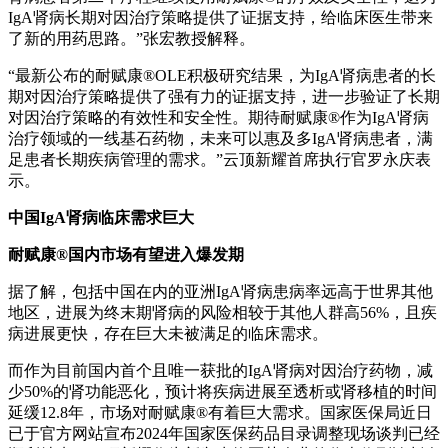
IgA肾病长期对因治疗策略提供了证据支持，给临床医生带来
了新的用药思路。”张宏教授解释。
“最新公布的耐赋康®OLE积极研究结果，为IgA肾病患者的长
期对因治疗策略提供了强有力的证据支持，进一步验证了长期
对因治疗策略的有效性和安全性。期待耐赋康®作为IgA肾病
治疗领域的一线基石药物，未来可以惠及多IgA肾病患者，满
足患者长期疾病管理的需求。”云顶新耀首席执行官罗永庆表
示。
中国IgA肾病临床需求巨大
耐赋康®国内市场有望进入爆发期
据了解，包括中国在内的亚洲IgA肾病患病率远高于世界其他
地区，进展为终末期肾病的风险相较于其他人群高56%，且疾
病进展更快，存在巨大未被满足的临床需求。
而作为目前国内首个且唯一获批的IgA肾病对因治疗药物，减
少50%的肾功能恶化，预计将疾病进展至透析或肾移植的时间
延缓12.8年，市场对耐赋康®有着巨大需求。国家医保局近日
已于官方网站宣布2024年国家医保药品目录调整现场谈判已经