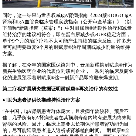
同时，这一结果与世界权威IgA肾病指南《2024版KDIGO IgA
肾病和IgA血管炎临床管理实践指南（公开审查草案）》（以
下简称“新版指南（草案）”）中对耐赋康®周期性治疗和减量
维持治疗的建议相符合，即在蛋白尿减少或eGFR稳定方面，
单个9个月的治疗疗程不太可能产生持续的临床反应，许多患
者可能需要重复9个月的耐赋康®治疗周期或减少剂量的维持
方案。
据了解，在今年的国家医保谈判中，云顶新耀携耐赋康®作为
新兴生物医药企业的代表位列谈判企业，一系列的临床及商业
化的进展预示着耐赋康®这一创新产品即将迎来爆发期。
第二疗程扩展研究数据证明耐赋康®再次治疗的有效性
可以为患者提供长期维持性治疗方案
“在中国，IgA肾病患者群体庞大，且发病年龄较轻、预后不
佳，几乎所有IgA肾病患者在其预期寿命内均有进展为终末期
肾病的风险。因此，临床上需要以长期保护患者肾功能为目
的，尽可能延缓患者进入透析或肾移植的时间。”耐赋康®全