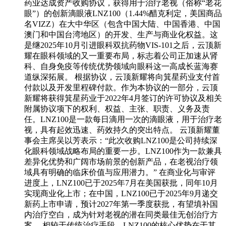
药业达成资产收购协议，获得用于治疗老视（俗称“老花
眼”）的创新滴眼液LNZ100（1.44%醋克利定，美国商品
名VIZZ）在大中华区（包含中国大陆、中国香港、中国
澳门和中国台湾地区）的开发、生产与商业化权益。这
是继2025年10月引进眼科双抗药物VIS-101之后，云顶新
耀在眼科领域的又一重要布局，标志着公司正加速从肾
科、自身免疫等传统优势领域向眼科这一高成长蓝海赛
道纵深拓展。 根据协议，云顶新耀将向箕星药业支付首
付款以及开发里程碑付款。作为本协议的一部分，云顶
新耀将获得箕星药业于2022年4月签订的许可协议及相关
附属协议项下的权利、权益、主张、职责、义务及责
任。LNZ100是一款每日滴用一次的滴眼液，用于治疗老
视，具有起效迅速、药效持久的突出特点。 云顶新耀董
事会主席吴以芳表示：“此次收购LNZ100是公司持续深
化眼科领域战略布局的重要一步。LNZ100作为一款兼具
差异化优势和广阔市场前景的创新产品，在老视治疗领
域具有明确的临床价值与应用潜力。” 在商业化与审评
进度上，LNZ100已于2025年7月在美国获批，同年10月
实现商业化上市；在中国，LNZ100已于2025年9月递交
新药上市申请，预计2027年第一季度获批，有望填补国
内治疗空白，成为针对老视的潜在同类最佳无创治疗方
案。 相较于传统治疗手段，LNZ100的核心优势在于其