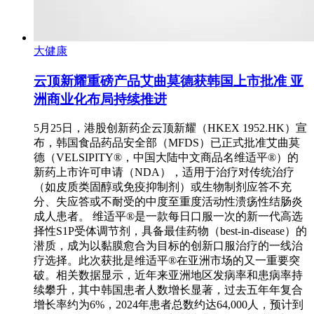
大健康
云顶新耀重磅产品艾曲莫德获韩国上市批准 亚
洲商业化布局持续推进
5月25日，港股创新药企云顶新耀（HKEX 1952.HK）宣
布，韩国食品药品安全部（MFDS）已正式批准艾曲莫
德（VELSIPITY®，中国大陆中文商品名维适平®）的
新药上市许可申请（NDA），适用于治疗对传统治疗
（如皮质类固醇或免疫抑制剂）或生物制剂应答不充
分、失应答或不耐受的中度至重度活动性溃疡性结肠炎
成人患者。 维适平®是一款每日口服一次的新一代高选
择性S1P受体调节剂，具备最佳药物（best-in-disease）的
潜质，成为以黏膜愈合为目标的创新口服治疗的一线治
疗选择。此次获批是维适平®在亚洲市场的又一重要突
破。相关数据显示，近年来亚洲地区发病率和患病率持
续攀升，其中韩国患者人数增长显著，过去五年年复合
增长率约为6%，2024年患者总数约达64,000人，预计到