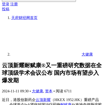
登录
注册
投稿
天府财经网
首页
大健康
云顶新耀耐赋康®又一重磅研究数据在全
球顶级学术会议公布 国内市场有望步入
爆发期
2024-11-11 09:30
•
大健康
,
资本
•
阅读 6711
近日，港股创新药企
云顶新耀
（HKEX 1952.HK）重磅产品
——全球首个IgA肾病对因治疗药物
耐赋康
®(布地奈德肠溶胶