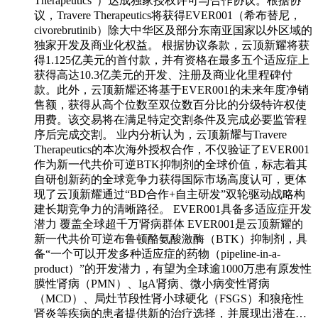
Therapeutics”）达成独家授权许可与合作协议。根据协
议，Travere Therapeutics将获得EVER001（希布替尼，
civorebrutinib）除大中华区及部分东南亚国家以外区域的
独家开发及商业化权益。 根据协议条款，云顶新耀将获
得1.125亿美元的首付款，并有资格在最多五个适应症上
获得高达10.3亿美元的开发、注册及商业化里程碑付
款。此外，云顶新耀还将基于EVER001的未来年度净销
售额，获得从高个位数至双位数百分比的分级特许权使
用费。该交易将在满足特定交割条件及完成必要监管程
序后完成交割。 业内分析认为，云顶新耀与Travere
Therapeutics的本次海外授权合作，不仅验证了EVER001
作为新一代共价可逆BTK抑制剂的全球价值，标志着其
自研创新药的全球竞争力获得国际市场高度认可，更体
现了云顶新耀通过“BD合作+自主研发”双轮驱动战略构
建长期竞争力的清晰路径。 EVER001具备多适应症开发
潜力 覆盖全球超千万肾病群体 EVER001是云顶新耀的
新一代共价可逆布鲁顿酪氨酸激酶（BTK）抑制剂，具
备“一个可以开发多种适应症的药物（pipeline-in-a-
product）”的开发潜力，有望为全球逾1000万患有原发性
膜性肾病（PMN）、IgA肾病、微小病变性肾病
（MCD）、局灶节段性肾小球硬化（FSGS）和狼疮性
肾炎等疾病的患者提供新的治疗选择，并展现出潜在…