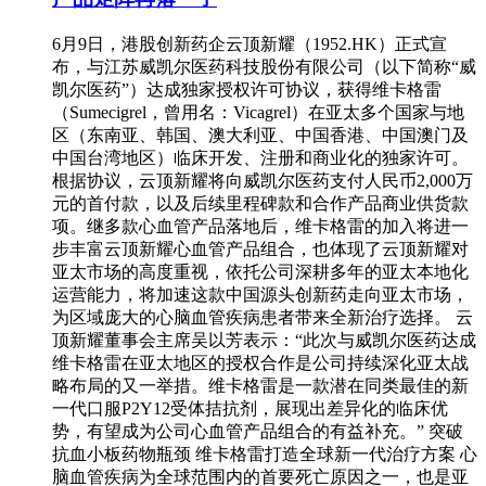
6月9日，港股创新药企云顶新耀（1952.HK）正式宣
布，与江苏威凯尔医药科技股份有限公司（以下简称“威
凯尔医药”）达成独家授权许可协议，获得维卡格雷
（Sumecigrel，曾用名：Vicagrel）在亚太多个国家与地
区（东南亚、韩国、澳大利亚、中国香港、中国澳门及
中国台湾地区）临床开发、注册和商业化的独家许可。
根据协议，云顶新耀将向威凯尔医药支付人民币2,000万
元的首付款，以及后续里程碑款和合作产品商业供货款
项。继多款心血管产品落地后，维卡格雷的加入将进一
步丰富云顶新耀心血管产品组合，也体现了云顶新耀对
亚太市场的高度重视，依托公司深耕多年的亚太本地化
运营能力，将加速这款中国源头创新药走向亚太市场，
为区域庞大的心脑血管疾病患者带来全新治疗选择。 云
顶新耀董事会主席吴以芳表示：“此次与威凯尔医药达成
维卡格雷在亚太地区的授权合作是公司持续深化亚太战
略布局的又一举措。维卡格雷是一款潜在同类最佳的新
一代口服P2Y12受体拮抗剂，展现出差异化的临床优
势，有望成为公司心血管产品组合的有益补充。” 突破
抗血小板药物瓶颈 维卡格雷打造全球新一代治疗方案 心
脑血管疾病为全球范围内的首要死亡原因之一，也是亚