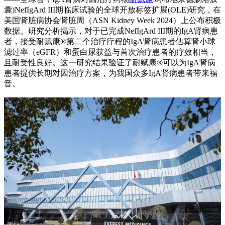
囊)NefIgArd III期临床试验的全球开放标签扩展(OLE)研究，在
美国肾脏病协会肾脏周（ASN Kidney Week 2024）上公布积极
数据。研究分析揭示，对于已完成NefIgArd III期的IgA肾病患
者，接受耐赋康®第二个治疗疗程的IgA肾病患者估算肾小球
滤过率（eGFR）和蛋白尿获益与首次治疗患者的疗效相当，
且耐受性良好。这一研究结果验证了耐赋康®可以为IgA肾病
患者提供长期对因治疗方案，为我国众多IgA肾病患者带来福
音。