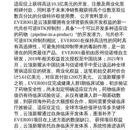
适应症上获得高达10.3亿美元的开发、注册及商业化里
程碑付款，同时基于未来净销售额获得高个位数至双位
数百分比的分级特许权使用费。 公开资料显示，
EVER001是云顶新耀拥有全球肾脏疾病开发权益的新一
代共价可逆BTK抑制剂，具备“一个可以开发多种适应症
的药物（pipeline-in-a-product）”的开发潜力。与共价不
可逆BTK抑制剂相比，EVER001在保持高活性的同时具
有高选择性，可避免持续抑制带来的毒副作用，是一款
潜在的同类最佳产品。 EVER001最初由苏州信诺维自主
研发，2019年相关权益首次授权至中国抗体；2021年9
月，云顶新耀从中国抗体与信诺维手中受让该品种全球
肾病适应症的研发、商业化权益，这笔初始交易对价合
计5.61亿美元，对应首付款1200万美元。 云顶新耀接手
之初，EVER001仅完成健康人群I期临床试验，初步验证
了药物安全性，尚未划定明确适应症方向，药物临床价
值仍有待临床试验佐证。从仅有健康人群一期基础数
据，到获得海外药企大额授权合作，期间需要突破临床
疗效验证、适应症定位、全球市场价值评估等多关键环
节，云顶新耀通过自身临床开发体系，逐渐补齐了
EVER001项目在上述方面的数据缺口。 获得项目权益
后，云顶新耀依托自身临床开发体系，系统性推进该药