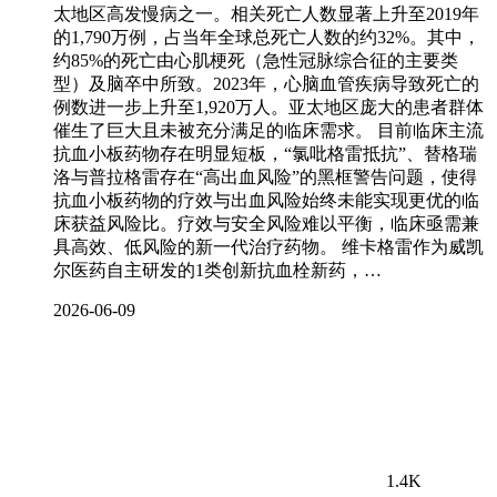
太地区高发慢病之一。相关死亡人数显著上升至2019年
的1,790万例，占当年全球总死亡人数的约32%。其中，
约85%的死亡由心肌梗死（急性冠脉综合征的主要类
型）及脑卒中所致。2023年，心脑血管疾病导致死亡的
例数进一步上升至1,920万人。亚太地区庞大的患者群体
催生了巨大且未被充分满足的临床需求。 目前临床主流
抗血小板药物存在明显短板，“氯吡格雷抵抗”、替格瑞
洛与普拉格雷存在“高出血风险”的黑框警告问题，使得
抗血小板药物的疗效与出血风险始终未能实现更优的临
床获益风险比。疗效与安全风险难以平衡，临床亟需兼
具高效、低风险的新一代治疗药物。 维卡格雷作为威凯
尔医药自主研发的1类创新抗血栓新药，…
2026-06-09
1.4K