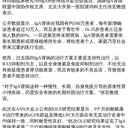
球III期临床研究NeflgArd全球指导委员会成员、国际IgA肾病
联盟中国协作组主席、北京大学第一医院肾内科主任张宏教授
表示。
公开数据显示，IgA肾病在我国有约500万患者，每年新增确
诊患者超过10万人。而且多发于青壮年，16-35岁患者占总发
病人数的80%。一旦进展至终末期肾病，IgA肾病患者需要依
靠长期透析或肾移植维持生命，将给患者个人、家庭乃至社会
带来沉重的医疗负担。
然而，过去国内IgA肾病的治疗方案主要是支持性治疗，以
RAS抑制剂为主，以及全身激素及免疫抑制剂治疗。不但无法
有效延缓患者肾功能衰退，而且有较多的不良反应，导致很多
患者不能坚持治疗。
“对于IgA肾病这样一种慢性、长期、自身免疫介导的原发性肾
小球疾病，仍需安全有效的长期对因治疗方案。”张宏教授
说。
此次在ASN大会上公布的OLE研究结果显示，9个月的耐赋康
®治疗带来的eGFR获益及降低UPCR方面在有无其治疗史者中
均保持一致，同时耐受性良好。“此次OLE研究结果证实了IgA
肾病患者第二个疗程继续使用耐赋康®的疗效及安全性，这为