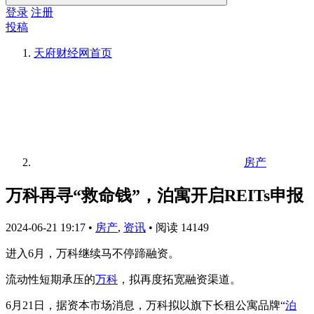
登录
注册
投稿
天府财经网
首页
房产
万科再寻“救命钱”，泊寓开启REITs申报
2024-06-21 19:17
•
房产
,
资讯
•
阅读 14149
进入6月，万科继续马不停蹄融资。
流动性短期承压的
万科
，拟再度拓宽融资渠道。
6月21日，据资本市场消息，万科拟以旗下长租公寓品牌“
泊