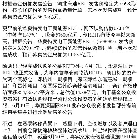
根据基金份额发售公告，河北高速REIT发售价格定为5.698元/
份，按照10亿份的发售份额数量计算，若本次发售成功，预计
募集资金总额为56.98亿元。
更早前的华夏特变电工新能源REIT，网下认购倍数67.81倍
（中签率1.47%），吸金超600亿元，创REITs市场今年以来新
高。根据公告，华夏特变电工新能源REIT（508089）发售价
格定为3.879元/份，按照3亿份的发售份额数量计算，若本次发
售成功，预计募集资金总额为11.637亿元。
除两只已经完成认购的公募REITs外，6月17日，华夏深国际
REIT也正式发售，为年内首单仓储物流REITs。项目标的资产
为两个高标仓，即杭州一期项目（深国际华东智慧城一期项
目）和贵州项目（深国际贵州综合物流港项目）。合计产权建
筑面积354,968.47平方米，总估值14.88亿元。由于基金公众投
资者累计有效认购规模已超过公众投资者的初始募集规模上
限，6月19日，华夏深国际REIT发布公众投资者发售部分提前
结束募集并进行比例配售的公告。
不过，在贸易转移背景下，货量下滑、空仓增加以及客户退租
上升，目前仓储物流板块整体运营承压，且已经反映在整体基
金估值表现中。截至6月20日，嘉实京东仓储基础设施REIT年