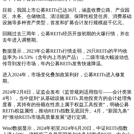
目前，我国上市公募REITs已达36只，涵盖收费公路、产业园
区、水务、仓储物流、清洁能源、保障性租赁住房、消费基础
设施等多种资产类型，首发和扩募合计发行规模超千亿元。
回顾过去三周年，公募REITs经历开放初期的火爆行情，并在
去年进入调整期。
数据显示，2023年公募REITs行情走弱，29只REITs的平均收
益率为-16.53%（含年内上市的产品），二级市场大幅波动也
传导到发行市场，年内公募REITs发售快速降温。
进入2024年，市场变化叠加政策利好，公募REITs进入修复
期。
2024年2月8日，证监会发布《监管规则适用指引——会计类第
4号》，当中提到“从基础设施 REITs 其他投资方的会计处理角
度看，其持有的份额在性质上属于权益工具投资”，明确公募
REITs权益属性，推动REITs指数见底回升。4月，“新国九条”
对“推动REITs市场高质量发展”进行定调。
Wind数据显示，2024年初至2024年6月20日，中证REITs指数