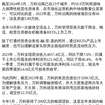
截至2024年3月，万科泊寓已在23个城市，约10.9万间房源纳
入保障性租赁住房体系，在市场化运营机构中纳保数量位居第
一。可以对比的是，2022年底，万科泊寓的纳保项目仅有66
个，涉及房源5.89万间。
去年10月的一次媒体交流会上，万科管理层表示旗下商业、物
流、租赁住房都在积极准备REITs上市工作。
除了打通经营类业务投-融-管-退的闭环，通过REITs产品上市
融资，也可以缓解这家头部房企面临的经营及流动性压力。
2023年，万科实现营业收入4657.4亿元，同比下降7.6%；归属
于上市公司股东的净利润为121.6亿元，同比下滑46.4%。今年
一季度，万科归属于母公司股东的净利润-3.62亿元，较去年
第四季度的14.6亿元亏损有所收窄。
与此同时，截至2023年底，万科的有息负债合计3200.5亿元。
为缓解债务压力，万科调整融资模式，并大力度推进商办等大
宗资产交易。不久前，万科就宣布将深圳湾总部基地地块转
让，成交价22.35亿元。
今年5月，万科获得了200亿元的银团贷款。这是近年来国内银