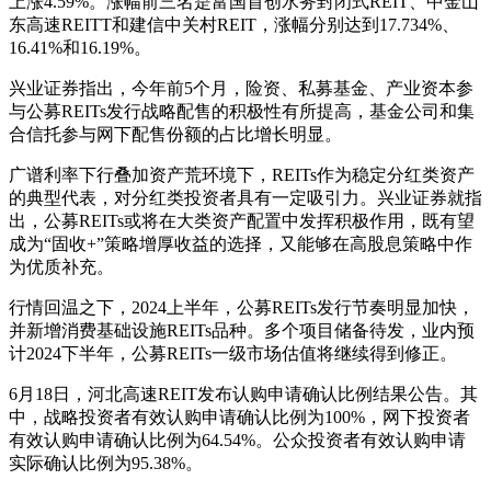
上涨4.59%。涨幅前三名是富国首创水务封闭式REIT、中金山
东高速REITT和建信中关村REIT，涨幅分别达到17.734%、
16.41%和16.19%。
兴业证券指出，今年前5个月，险资、私募基金、产业资本参
与公募REITs发行战略配售的积极性有所提高，基金公司和集
合信托参与网下配售份额的占比增长明显。
广谱利率下行叠加资产荒环境下，REITs作为稳定分红类资产
的典型代表，对分红类投资者具有一定吸引力。兴业证券就指
出，公募REITs或将在大类资产配置中发挥积极作用，既有望
成为“固收+”策略增厚收益的选择，又能够在高股息策略中作
为优质补充。
行情回温之下，2024上半年，公募REITs发行节奏明显加快，
并新增消费基础设施REITs品种。多个项目储备待发，业内预
计2024下半年，公募REITs一级市场估值将继续得到修正。
6月18日，河北高速REIT发布认购申请确认比例结果公告。其
中，战略投资者有效认购申请确认比例为100%，网下投资者
有效认购申请确认比例为64.54%。公众投资者有效认购申请
实际确认比例为95.38%。