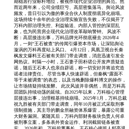
期稳居行业标杆地位，被视作现代企业治理的典范。然
而近两年来，公司业绩巨亏、高层密集落马、舆论风波
频发，昔日引以为傲的事业合伙人制度彻底异化崩塌。
这场持续十余年的企业治理实验宣告失败，不仅揭开了
万科内部治理失控、利益输送、内部人管控的深层乱
象，也为民营房企现代化治理改革敲响警钟。 风波不
断：高层接连出事，万科品牌光环彻底褪去 2026年4
月，一则“王石被查”的传闻引爆资本市场，让深陷舆论
漩涡的万科再度站上风口。 4月12日，凤凰卫视台长秦
枫发文爆料王石被有关部门带走调查，消息迅速引发全
网热议。时隔一小时，王石妻子田朴珺公开发声质疑造
谣，随后王石本人也亲自辟谣，称一切安好并将追究造
谣者法律责任。 尽管当事人快速辟谣，但秦枫“露面不
等于未被调查”的表态，以及当晚删除爆料博文的操作，
让市场猜疑持续发酵。 此次风波并非偶然，而是万科高
层团队持续动荡的延续。自2025年以来，万科核心管理
层接连出事，治理根基持续崩塌。2025年1月，万科总裁
祝九胜被有关部门带走调查，同年10月被正式采取刑事
强制措施，其主导的鹏金所融资体系爆雷，暴露公司重
大财务漏洞。紧随其后，万科内部财务板块负责人何卓
被刑事立案，多条表外资金运作、利润截留链条被查
实。 2026年初，万科前董事长、王石核心接班人郁亮退