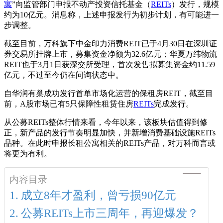
寓
”向监管部门申报不动产投资信托基金（
REITs
）发行，规模
约为10亿元。消息称，上述申报发行为初步计划，有可能进一
步调整。
截至目前，万科旗下中金印力消费REIT已于4月30日在深圳证
券交易所挂牌上市，募集资金净额为32.6亿元；华夏万纬物流
REIT也于3月1日获深交所受理，首次发售拟募集资金约11.59
亿元，不过至今仍在问询状态中。
自华润有巢成功发行首单市场化运营的保租房REIT，截至目
前，A股市场已有5只保障性租赁住房
REITs
完成发行。
从公募REITs整体行情来看，今年以来，该板块估值得到修
正，新产品的发行节奏明显加快，并新增消费基础设施REITs
品种。在此时申报长租公寓相关的REITs产品，对万科而言或
将更为有利。
内容目录
成立8年才盈利，曾亏损90亿元
公募REITs上市三周年，再迎爆发？