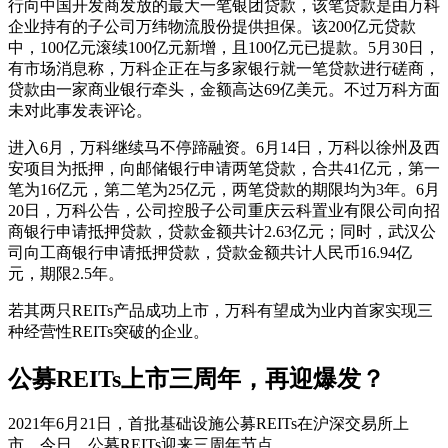
行向中国开发商发放的最大一笔银团贷款，该笔贷款是由万科
企业持有的子公司万纬物流股份提供担保。该200亿元贷款
中，100亿元滚续100亿元新增，且100亿元已提款。5月30日，
有市场消息称，万科企正在与多家银行就一笔贷款进行磋商，
贷款由一家商业银行牵头，金额高达69亿美元。不过万科方面
未对此事发表评论。
进入6月，万科继续马不停蹄融资。6月14日，万科以徐州及西
安项目为抵押，向邮储银行申请两笔贷款，合共41亿元，第一
笔为16亿元，第二笔为25亿元，两笔贷款的期限均为3年。6月
20日，万科公告，公司控股子公司重庆云科置业有限公司向招
商银行申请抵押贷款，贷款金额共计2.63亿元；同时，武汉公
司向工商银行申请抵押贷款，贷款金额共计人民币16.94亿
元，期限2.5年。
若其两只REITs产品成功上市，万科有望成为业内首家实现三
种经营性REITs突破的企业。
公募REITs上市三周年，再迎爆发？
2021年6月21日，首批基础设施公募REITs在沪深交易所上
市，今日，公募REITs迎来三周年节点。