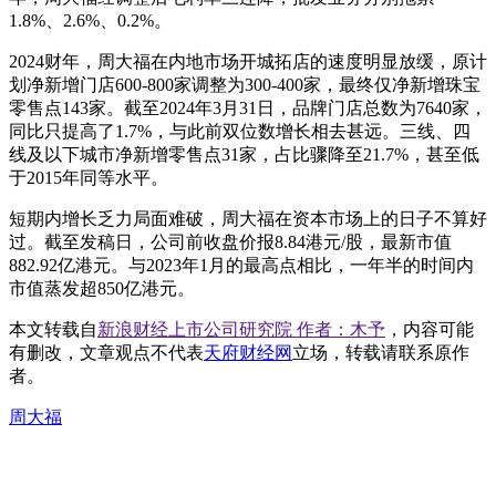
1.8%、2.6%、0.2%。
2024财年，周大福在内地市场开城拓店的速度明显放缓，原计
划净新增门店600-800家调整为300-400家，最终仅净新增珠宝
零售点143家。截至2024年3月31日，品牌门店总数为7640家，
同比只提高了1.7%，与此前双位数增长相去甚远。三线、四
线及以下城市净新增零售点31家，占比骤降至21.7%，甚至低
于2015年同等水平。
短期内增长乏力局面难破，周大福在资本市场上的日子不算好
过。截至发稿日，公司前收盘价报8.84港元/股，最新市值
882.92亿港元。与2023年1月的最高点相比，一年半的时间内
市值蒸发超850亿港元。
本文转载自
新浪财经上市公司研究院 作者：木予
，内容可能
有删改，文章观点不代表
天府财经网
立场，转载请联系原作
者。
周大福