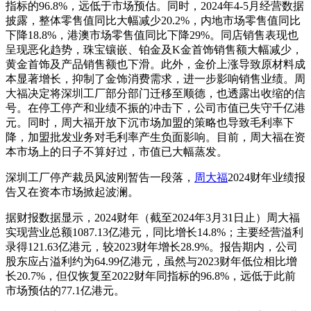
指标的96.8%，远低于市场预估。同时，2024年4-5月经营数据
披露，整体零售值同比大幅减少20.2%，内地市场零售值同比
下降18.8%，港澳市场零售值同比下降29%。同店销售表现也
呈现恶化趋势，珠宝镶嵌、铂金及K金首饰销售额大幅减少，
黄金首饰及产品销售额也下滑。此外，金价上涨导致原材料成
本显著增长，抑制了金饰消费需求，进一步影响销售业绩。周
大福决定将深圳工厂部分部门迁移至顺德，也透露出收缩的信
号。在停工停产和业绩不振的冲击下，公司市值已失守千亿港
元。同时，周大福开放下沉市场加盟的策略也导致毛利率下
降，加盟批发业务对毛利率产生负面影响。目前，周大福在资
本市场上的日子不算好过，市值已大幅蒸发。
深圳工厂停产裁员风波刚暂告一段落，
周大福
2024财年业绩报
告又在资本市场掀起波澜。
据财报数据显示，2024财年（截至2024年3月31日止）周大福
实现营业总额1087.13亿港元，同比增长14.8%；主要经营溢利
录得121.63亿港元，较2023财年增长28.9%。报告期内，公司
股东应占溢利约为64.99亿港元，虽然与2023财年低位相比增
长20.7%，但仅恢复至2022财年同指标的96.8%，远低于此前
市场预估的77.1亿港元。