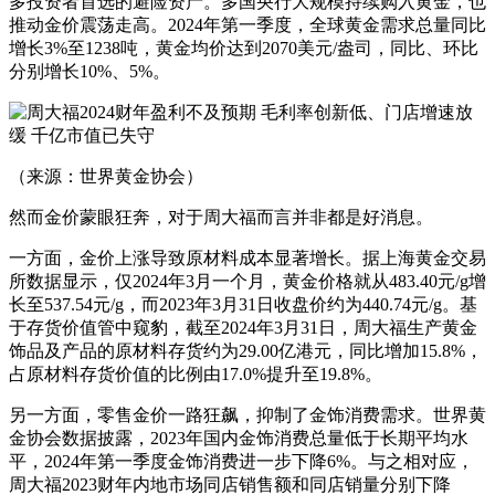
多投资者首选的避险资产。多国央行大规模持续购入黄金，也
推动金价震荡走高。2024年第一季度，全球黄金需求总量同比
增长3%至1238吨，黄金均价达到2070美元/盎司，同比、环比
分别增长10%、5%。
（来源：世界黄金协会）
然而金价蒙眼狂奔，对于周大福而言并非都是好消息。
一方面，金价上涨导致原材料成本显著增长。据上海黄金交易
所数据显示，仅2024年3月一个月，黄金价格就从483.40元/g增
长至537.54元/g，而2023年3月31日收盘价约为440.74元/g。基
于存货价值管中窥豹，截至2024年3月31日，周大福生产黄金
饰品及产品的原材料存货约为29.00亿港元，同比增加15.8%，
占原材料存货价值的比例由17.0%提升至19.8%。
另一方面，零售金价一路狂飙，抑制了金饰消费需求。世界黄
金协会数据披露，2023年国内金饰消费总量低于长期平均水
平，2024年第一季度金饰消费进一步下降6%。与之相对应，
周大福2023财年内地市场同店销售额和同店销量分别下降