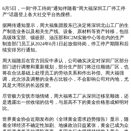
6月5日，一则“停工待岗”通知伴随着“周大福深圳工厂停工停
产”话题登上各大社交平台热搜榜。
据网传通知显示，周大福集团股东已决定将深圳北山工厂的生
产制造业务以及相关生产线、设备、原材料等资产转移，包括
高级珠宝部、镶嵌部、油压部和C2M实验中心等在内的生产
制造部门员工从2024年6月1日起放假待岗，停工停产期限和后
续安排另行通知。
周大福随后在官方回应中承认，公司确实决定对深圳厂区部分
部门进行调整和重新规划，部分生产部门将迁往顺德厂区，也
将在合法基础上处理员工的劳动关系和作出补偿。周大福强
调，此次涉及调整的业务占比较小，不会影响公司对内地，尤
其是大湾区的长远投资。
尽管极力安抚市场情绪，周大福将工厂从深圳迁移至顺德，还
是透露出一丝收缩的信号，与居高不下的黄金价格形成鲜明对
比。
世界黄金协会近期发布的《全球黄金需求趋势报告》显示，随
着全球经济不确定性加剧、地缘政治日益紧张，黄金已成为众