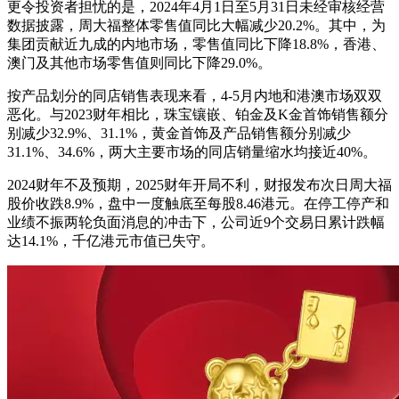
更令投资者担忧的是，2024年4月1日至5月31日未经审核经营
数据披露，周大福整体零售值同比大幅减少20.2%。其中，为
集团贡献近九成的内地市场，零售值同比下降18.8%，香港、
澳门及其他市场零售值则同比下降29.0%。
按产品划分的同店销售表现来看，4-5月内地和港澳市场双双
恶化。与2023财年相比，珠宝镶嵌、铂金及K金首饰销售额分
别减少32.9%、31.1%，黄金首饰及产品销售额分别减少
31.1%、34.6%，两大主要市场的同店销量缩水均接近40%。
2024财年不及预期，2025财年开局不利，财报发布次日周大福
股价收跌8.9%，盘中一度触底至每股8.46港元。在停工停产和
业绩不振两轮负面消息的冲击下，公司近9个交易日累计跌幅
达14.1%，千亿港元市值已失守。