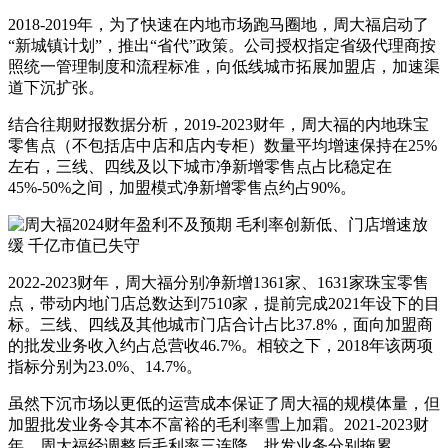
2018-2019年，为了快速在内地市场跑马圈地，周大福启动了
“新城镇计划”，推出“省代”政策。公司授权指定省级代理商按
照统一管理制度和流程标准，向低线城市拓展加盟店，加速渠
道下沉扩张。
结合往期财报数据分析，2019-2023财年，周大福的内地珠宝
零售点（不包括店中店和店内专柜）数量平均增速保持在25%
左右，三线、四线及以下城市净新增零售点占比稳定在
45%-50%之间，加盟模式净新增零售点约占90%。
2022-2023财年，周大福分别净新增1361家、1631家珠宝零售
点，带动内地门店总数达到7510家，提前完成2021年设下的目
标。三线、四线及其他城市门店合计占比37.8%，面向加盟商
的批发业务收入约占总营收46.7%。相较之下，2018年该两项
指标分别为23.0%、14.7%。
虽然下沉市场以更低的运营成本保证了周大福的规模体量，但
加盟批发业务令其本不富裕的毛利率雪上加霜。2021-2023财
年，周大福经调整后毛利率三连降，批发业务分别拖累