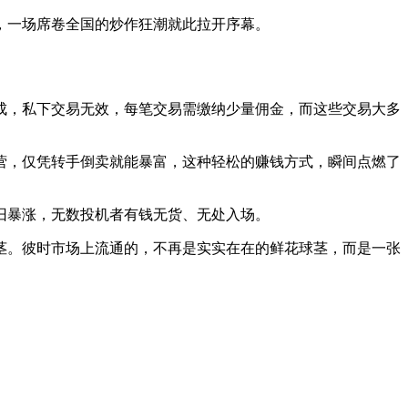
，一场席卷全国的炒作狂潮就此拉开序幕。
完成，私下交易无效，每笔交易需缴纳少量佣金，而这些交易大多
营，仅凭转手倒卖就能暴富，这种轻松的赚钱方式，瞬间点燃了
旧暴涨，无数投机者有钱无货、无处入场。
茎。彼时市场上流通的，不再是实实在在的鲜花球茎，而是一张