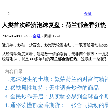
金融
人类首次经济泡沫复盘：荷兰郁金香狂热
2026-05-08 18:48
•
金融
•
阅读 1774
近几年，炒鞋、炒盲盒、炒潮玩轮番走红，一双普通运动鞋短
从经济学角度来看，短期数十倍的涨价，无非两个原因：一是
经济泡沫，就是300多年前的
荷兰郁金香狂热
。这场由一朵花引
内容目录
泡沫诞生的土壤：繁荣荷兰的财富与精
稀缺属性加持：天生适合炒作的商品
全民炒作开启：从实物交易到全球首个
通俗读懂郁金香期货：一张合同撬动的