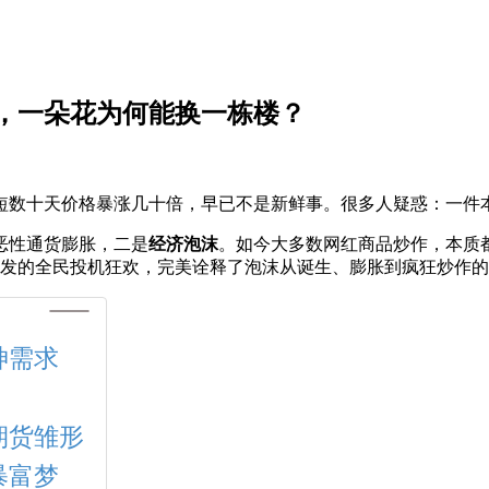
，一朵花为何能换一栋楼？
短数十天价格暴涨几十倍，早已不是新鲜事。很多人疑惑：一件
恶性通货膨胀，二是
经济泡沫
。如今大多数网红商品炒作，本质
发的全民投机狂欢，完美诠释了泡沫从诞生、膨胀到疯狂炒作的
神需求
期货雏形
暴富梦