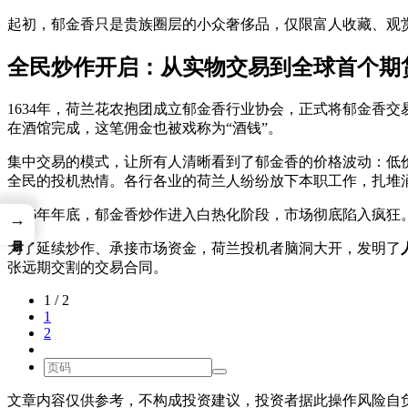
起初，郁金香只是贵族圈层的小众奢侈品，仅限富人收藏、观
全民炒作开启：从实物交易到全球首个期
1634年，荷兰花农抱团成立郁金香行业协会，正式将郁金香
在酒馆完成，这笔佣金也被戏称为“酒钱”。
集中交易的模式，让所有人清晰看到了郁金香的价格波动：低
全民的投机热情。各行各业的荷兰人纷纷放下本职工作，扎堆
1636年年底，郁金香炒作进入白热化阶段，市场彻底陷入疯
→
为了延续炒作、承接市场资金，荷兰投机者脑洞大开，发明了
张远期交割的交易合同。
1 / 2
1
2
文章内容仅供参考，不构成投资建议，投资者据此操作风险自