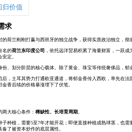
回归价值
需求
彼时的荷兰刚刚打赢与西班牙的独立战争，获得实质政治独立，彻
有名的
荷兰东印度公司
，依托远洋贸易积累了海量财富，一跃成
会安定。
身份、划分阶层的核心载体。除了黄金、珠宝等传统奢侈品，郁
沦陷后，土耳其势力打通欧亚通道，将郁金香传入西欧，率先在
郁金香后续的价格暴涨埋下了伏笔。
的两大核心条件：
稀缺性、长培育周期
。
种子种植，需要5至7年才能开花；即便直接种植成熟球茎，也需
具备了被资本炒作的底层属性。