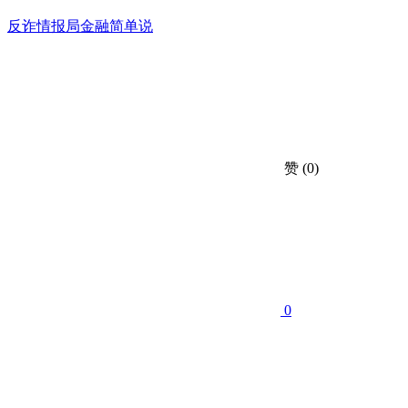
反诈情报局
金融简单说
赞
(0)
0