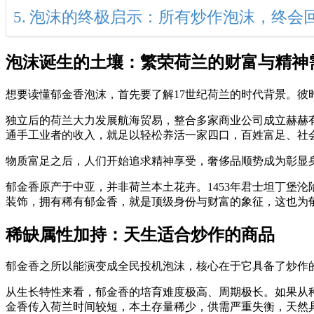
泡沫的终极启示：所有炒作泡沫，终会
泡沫诞生的土壤：繁荣荷兰的财富与精神
想要读懂郁金香泡沫，首先要了解17世纪荷兰的时代背景。
独立后的荷兰大力发展航海贸易，整合多家商业公司成立赫赫
通手工业者的收入，就足以轻松养活一家四口，百姓富足、社
物质富足之后，人们开始追求精神享受，奢侈品顺势成为彰显
郁金香原产于中亚，并非荷兰本土花卉。1453年君士坦丁堡
装饰，拥有稀有郁金香，就是顶级身份与财富的象征，这也为
稀缺属性加持：天生适合炒作的商品
郁金香之所以能演变成全民投机泡沫，核心在于它具备了炒作
从生长特性来看，郁金香的培育难度极高、周期极长。如果从
金香传入荷兰时间较短，本土存量稀少，供需严重失衡，天然