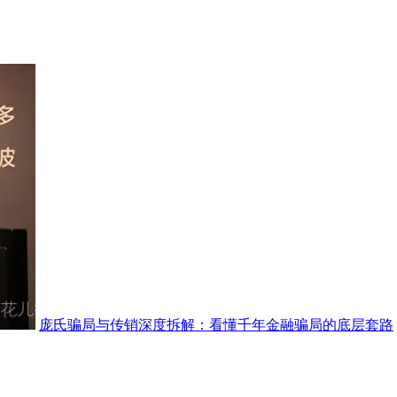
庞氏骗局与传销深度拆解：看懂千年金融骗局的底层套路