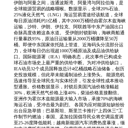
伊朗与阿曼之间，连通波斯湾、阿曼湾与阿拉伯海，是
全球能源贸易的战略咽喉。数据显示，全球20%石油、
25%液化天然气（LNG）海运贸易需途经该航道，全球
每日原油消耗约1亿桶，其中2000万桶经由霍尔木兹海峡
运输，沙特、伊朗、伊拉克、阿联酋等中东产油国出口
命脉高度依赖这条水道。 受伊朗封锁影响，海峡商船通
行量暴跌95%，原油日运输量从2000万桶骤降至50万
桶。即便中东国家依托陆上管道、近海码头分流部分运
力，全球每日仍出现超1000万桶原油及成品油供给缺
口。国际能源署（IEA）明确表态，此次事件已构成全
球石油市场史上最严重的供给中断。为对冲供给缺口，
IEA动员32个成员国释放总计4亿桶战略石油储备，创历
史投放规模，但此举未能遏制油价上涨势头。 能源危机
迅速传导至全球民生与实体经济，引发全球性成本推动
型通胀。价格数据显示，封锁后美国汽油价格涨幅超
30%，欧洲天然气价格上涨40%，柴油价格直接翻倍。
亚洲作为霍尔木兹能源最大输入市场，承接70%的海峡
海运石油，受冲击最为剧烈。 各国为应对能源短缺纷纷
出台应急举措：巴基斯坦、斯里兰卡推行“上四休三”工
作制节约燃油；泰国、孟加拉国倡导民众将空调温度调
至25-26度降低能耗；越南新能源汽车消费热度暴涨，缅