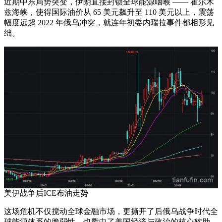
近期中东局势突变，伊朗直接封锁全球能源咽喉 —— 霍尔木
兹海峡，使得国际油价从 65 美元飙升至 110 美元以上，震荡
幅度远超 2022 年俄乌冲突，就连年初委内瑞拉事件都相形见
绌。
美伊战争后ICE布油走势
这场危机不仅搅动全球金融市场，更撕开了后俄乌战争时代全
球能源体系的脆弱性，也戳中了美国经济与政治的核心软肋。