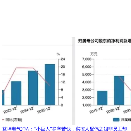
益坤电气冲A：“小巨人”挣辛苦钱，实控人配偶之姐非员工却