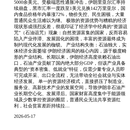
5000余美元。受极端恶性通胀冲击，伊朗里亚尔汇率持
续崩盘，黑市汇率一度跌至1美元兑换142万里亚尔，国
内食品价格年内暴涨72%，物价失控、民生困顿，大量
普通民众生活难以为继。 极致的资源优势与糟糕的经济
现状形成强烈反差，彻底印证了经济学中经典的“资源诅
咒”（石油诅咒）现象：自然资源富集的国家，反而容易
陷入产业停滞、发展固化的困境，丰富的资源最终成为
制约现代化发展的枷锁。 产业结构失衡：石油独大，实
体经济全面萎缩 伊朗经济困局的核心内因，源于极度畸
形的产业结构。长期以来，伊朗经济高度依赖石油出
口，石油产业贡献了国内绝大部分GDP，但该产业具备
典型的“资本密集、低就业”特征，仅需少量专业人员即
可完成开采、出口全流程，无法带动全社会就业与实体
经济发展。 单一的资源经济模式，直接挤压了制造业、
服务业、高新技术产业的发展空间，导致伊朗非石油产
业长期空心化、发展滞后。国家财富高度集中于能源领
域及少数掌控资源的圈层，普通民众无法共享资源红
利，社会贫富差距持续拉…
2026-05-17