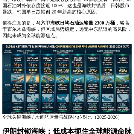
国石油对外依存度接近 100%，这也是海峡封锁后，日韩股市
暴跌、韩国单日跌幅创 20 年新高的核心原因。
值得注意的是，
马六甲海峡日均石油运输量 2300 万桶
，略高
于霍尔木兹海峡，但区域局势稳定，远无中东航道的高风险，
因此未成为全球能源焦点。
全球关键海峡 / 水道航运量与战略地位对比（2025-2026）
伊朗封锁海峡：低成本扼住全球能源命脉