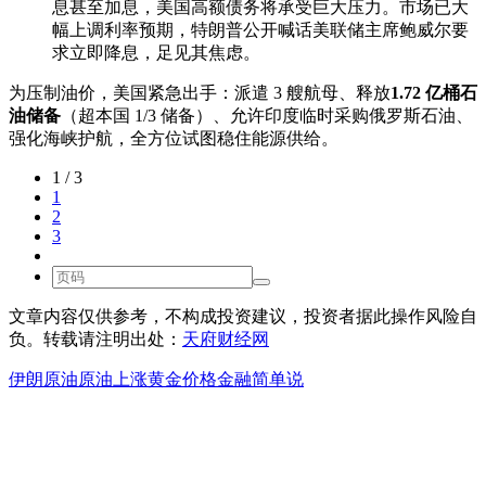
息甚至加息，美国高额债务将承受巨大压力。市场已大
幅上调利率预期，特朗普公开喊话美联储主席鲍威尔要
求立即降息，足见其焦虑。
为压制油价，美国紧急出手：派遣 3 艘航母、释放
1.72 亿桶石
油储备
（超本国 1/3 储备）、允许印度临时采购俄罗斯石油、
强化海峡护航，全方位试图稳住能源供给。
1 / 3
1
2
3
文章内容仅供参考，不构成投资建议，投资者据此操作风险自
负。转载请注明出处：
天府财经网
伊朗原油
原油上涨
黄金价格
金融简单说