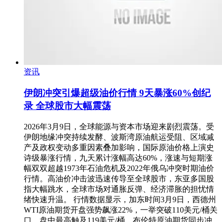
资讯
伊朗冲突引爆超级油价行情 9天暴涨60%创纪
录 全球股市大幅震荡
2026年3月9日，全球能源与资本市场迎来剧烈震荡。受
伊朗地缘冲突持续发酵、波斯湾原油航运受阻、区域减
产及政权变动多重因素叠加影响，国际原油价格上演史
诗级暴涨行情，九天累计涨幅高达60%，涨速与短期涨
幅双双超越1973年石油危机及2022年俄乌冲突时期油价
行情。高油价冲击波迅速传导至全球股市，东亚多国股
指大幅跳水，全球市场对通胀反弹、经济滞胀的担忧情
绪快速升温。 行情数据显示，加东时间3月9日，西德州
WTI原油期货开盘强势飙涨22%，一举突破110美元/桶关
口，盘中最高触及119美元/桶，布伦特原油期货同步冲