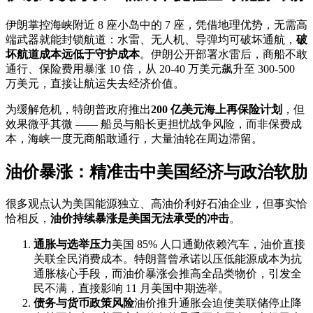
伊朗掌控海峡附近 8 座小岛中的 7 座，凭借地理优势，无需高
端武器就能封锁航道：水雷、无人机、导弹均可破坏通航，
破
坏航道成本远低于守护成本
。伊朗公开部署水雷后，商船不敢
通行、保险费用暴涨 10 倍，从 20-40 万美元飙升至 300-500
万美元，直接让航运失去经济价值。
为缓解危机，特朗普政府推出
200 亿美元海上再保险计划
，但
效果微乎其微 —— 船员与船长更担忧战争风险，而非保费成
本，海峡一度无商船敢通行，大量油轮在周边滞留。
油价暴涨：精准击中美国经济与政治软肋
很多观点认为美国能源独立、高油价利好石油企业，但事实恰
恰相反，
油价持续暴涨是美国无法承受的冲击
。
通胀与选举压力
美国 85% 人口通勤依赖汽车，油价直接
关联全民消费成本。特朗普曾承诺以压低能源成本为抗
通胀核心手段，而油价暴涨会推高全品类物价，引发全
民不满，直接影响 11 月美国中期选举。
债务与货币政策风险
油价推升通胀会迫使美联储停止降