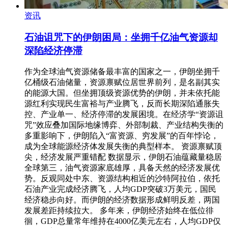
资讯
石油诅咒下的伊朗困局：坐拥千亿油气资源却
深陷经济停滞
作为全球油气资源储备最丰富的国家之一，伊朗坐拥千
亿桶级石油储量，资源禀赋位居世界前列，是名副其实
的能源大国。但坐拥顶级资源优势的伊朗，并未依托能
源红利实现民生富裕与产业腾飞，反而长期深陷通胀失
控、产业单一、经济停滞的发展困境。在经济学“资源诅
咒”效应叠加国际地缘博弈、外部制裁、产业结构失衡的
多重影响下，伊朗陷入“富资源、穷发展”的百年悖论，
成为全球能源经济体发展失衡的典型样本。 资源禀赋顶
尖，经济发展严重错配 数据显示，伊朗石油蕴藏量稳居
全球第三，油气资源家底雄厚，具备天然的经济发展优
势。反观同处中东、资源结构相近的沙特阿拉伯，依托
石油产业完成经济腾飞，人均GDP突破3万美元，国民
经济稳步向好。而伊朗的经济数据形成鲜明反差，两国
发展差距持续拉大。 多年来，伊朗经济始终在低位徘
徊，GDP总量常年维持在4000亿美元左右，人均GDP仅