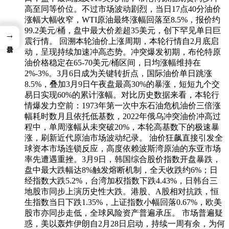
高至同等价位。不过市场波动剧烈，当日17点40分油价
涨幅大幅收窄，WTI原油最终涨幅回落至8.5%，报价约
99.2美元/桶，盘中最大价差超35美元，创下罕见单日巨
→
震行情。 回溯本轮油价上涨周期，本轮行情自2月底启
动，呈现持续加速冲高态势。冲突爆发初期，布伦特原
油价格稳定在65-70美元/桶区间，日均涨幅维持在
2%-3%。3月6日成为关键转折点，国际油价单日跳涨
8.5%，叠加3月9日午夜盘最高30%的暴涨，短短九个交
易日实现60%的累计涨幅。对比历史数据来看，本轮行
情爆发力空前：1973年第一次中东石油危机油价三倍涨
幅耗时数月且依托低基数，2022年俄乌冲突油价冲高过
程中，单周涨幅从未突破20%，本轮高基数下的极速暴
涨，刷新近代原油市场波动纪录。 油价狂飙直接引发全
球资本市场连锁反应，高度依赖波斯湾原油的东亚市场
率先遭遇重挫。3月9日，韩国综合股价指数开盘暴跌，
盘中最大跌幅达8%触发熔断机制，全天收跌约6%；日
经指数大跌5.2%，台湾加权指数下跌4.43%，日韩台三
地股市同步上演历史性大跌。港股、A股相对抗跌，恒
生指数当日下跌1.35%，上证指数小幅回落0.67%，欧美
股市亦同步走低，全球风险资产普遍承压。 市场普遍疑
惑，美以轰炸伊朗自2月28日启动，持续一周有余，为何