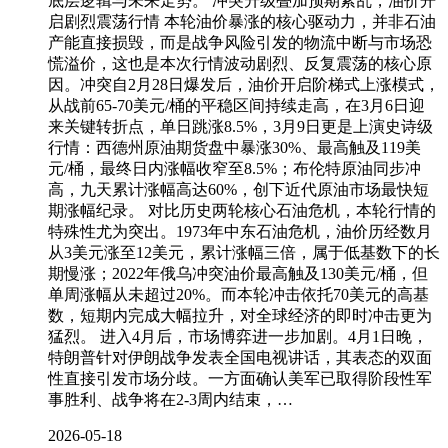
底层逻辑与未来走势。 冲突升级叠加预期紊乱，油价开
启剧烈震荡行情 本轮油价暴涨的核心驱动力，并非石油
产能直接损毁，而是战争风险引发的物流中断与市场恐
慌溢价，这也是本次行情波动剧烈、反复震荡的核心原
因。冲突自2月28日爆发后，油价开启阶梯式上涨模式，
从战前65-70美元/桶的平稳区间持续走高，在3月6日迎
来关键转折点，单日跳涨8.5%，3月9日更是上演史诗级
行情：西德州原油期货盘中暴涨30%、最高触及119美
元/桶，最终日内涨幅收窄至8.5%；布伦特原油同步冲
高，九天累计涨幅高达60%，创下近代原油市场最快短
期涨幅纪录。 对比历史两轮核心石油危机，本轮行情的
特殊性尤为突出。1973年中东石油危机，油价历经数月
从3美元涨至12美元，累计涨幅三倍，属于低基数下的长
期慢涨；2022年俄乌冲突油价最高触及130美元/桶，但
单周涨幅从未超过20%。而本轮冲击依托70美元的高基
数，短期内完成大幅拉升，对全球经济的即时冲击更为
猛烈。 进入4月后，市场博弈进一步加剧。4月1日晚，
特朗普针对伊朗战争发表全国电视讲话，其表态的双面
性直接引发市场分歧。一方面确认美军已取得阶段性军
事胜利、战争将在2-3周内结束，…
2026-05-18