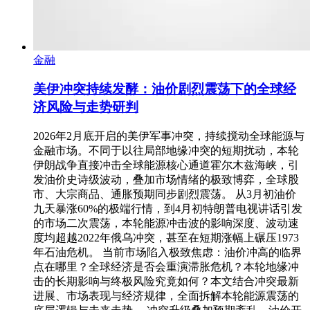
金融
美伊冲突持续发酵：油价剧烈震荡下的全球经
济风险与走势研判
2026年2月底开启的美伊军事冲突，持续搅动全球能源与
金融市场。不同于以往局部地缘冲突的短期扰动，本轮
伊朗战争直接冲击全球能源核心通道霍尔木兹海峡，引
发油价史诗级波动，叠加市场情绪的极致博弈，全球股
市、大宗商品、通胀预期同步剧烈震荡。 从3月初油价
九天暴涨60%的极端行情，到4月初特朗普电视讲话引发
的市场二次震荡，本轮能源冲击波的影响深度、波动速
度均超越2022年俄乌冲突，甚至在短期涨幅上碾压1973
年石油危机。 当前市场陷入极致焦虑：油价冲高的临界
点在哪里？全球经济是否会重演滞胀危机？本轮地缘冲
击的长期影响与终极风险究竟如何？本文结合冲突最新
进展、市场表现与经济规律，全面拆解本轮能源震荡的