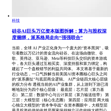
科技
硅谷AI巨头万亿资本版图拆解：算力与股权深
度捆绑，派系格局走向“强强联合”
当前，全球 AI 产业正化身为一个庞大的“资本黑洞”，吸
引着数以万亿计的资金流向硅谷。在这场由微软、谷
歌、英伟达、亚马逊、Meta等科技巨头交织的资本游戏
中，各大巨头通过互相买卖、深度持股和算力绑定，构
建起了一个盘根错节的利益共同体。 本文将基于最新的
行业动态，一口气拆解当前美国AI资本圈核心巨头之间
的“派系撕扯”与底层商业逻辑。 AI产业链四大核心层级
的权力分布 透视当前的AI产业集群，从上游到下游已清
晰地划分为四个核心层级： 最底层：芯片层（算力基
石） 第二层：数据中心与云计算层（算力输送纽带） 第
三层：大模型层（核心生态圈） 第四层：应用层 两大核
心独立大模型的“资本争夺战” 在资本圈眼中，大模型层
最具投资价值的依然是两家保持独立运作的纯大模型公