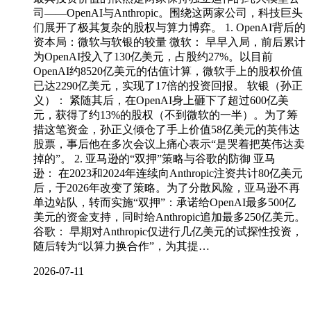
司——OpenAI与Anthropic。围绕这两家公司，科技巨头
们展开了极其复杂的股权与算力博弈。 1. OpenAI背后的
资本局：微软与软银的较量 微软： 早早入局，前后累计
为OpenAI投入了130亿美元，占股约27%。以目前
OpenAI约8520亿美元的估值计算，微软手上的股权价值
已达2290亿美元，实现了17倍的投资回报。 软银（孙正
义）： 紧随其后，在OpenAI身上砸下了超过600亿美
元，获得了约13%的股权（不到微软的一半）。为了筹
措这笔资金，孙正义倾仓了手上价值58亿美元的英伟达
股票，事后他在多次会议上痛心表示“是哭着把英伟达卖
掉的”。 2. 亚马逊的“双押”策略与谷歌的防御 亚马
逊： 在2023和2024年连续向Anthropic注资共计80亿美元
后，于2026年改变了策略。为了分散风险，亚马逊不再
单边站队，转而实施“双押”：承诺给OpenAI最多500亿
美元的资金支持，同时给Anthropic追加最多250亿美元。
谷歌： 早期对Anthropic仅进行几亿美元的试探性投资，
随后转为“以算力换合作”，为其提…
2026-07-11