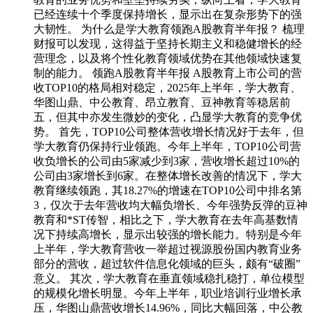
已经连续十个季度保持增长，显示出在复杂形势下的强
大韧性。 为什么是学大教育领跑A股教育半年报？ 梳理
财报可以发现，这得益于坚持长期主义和稳健增长的经
营理念，以及将个性化教育领域优势在其他领域快速复
制的能力。 领跑A股教育半年报 A股教育上市公司的营
收TOP10的格局相对稳定，2025年上半年，学大教育、
华图山鼎、中公教育、昂立教育、豆神教育等稳居前
五，但其中亦发生微妙的变化，凸显学大教育的竞争优
势。 首先，TOP10公司整体营收增长情况好于去年，但
学大教育仍保持行业领跑。今年上半年，TOP10公司营
收负增长的公司由5家减少到3家，营收增长超过10%的
公司由3家增长到6家。在整体增长改善的情况下，学大
教育继续领跑，其18.27%的增速在TOP10公司中排名第
3，仅次于去年营收均大幅负增长、今年强势反弹的豆神
教育和*ST传智，相比之下，学大教育在去年高基数情
况下持续高增长，显示出较强的增长能力。特别是今年
上半年，学大教育营收一举超过视源股份国内教育业务
部分的营收，超过软件信息化领域的巨头，颇有“破圈”
意义。 其次，学大教育在垂直领域稳扎稳打，单位模型
的规模化增长明显。今年上半年，职业培训行业增长承
压，华图山鼎营收增长14.96%，同比大幅回落，中公教