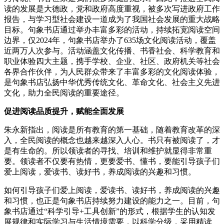
读的发展是大德政，党和政府高度重视，被多次写进政府工作
报告，与学习型社会建设一道成为了我国社会发展的重大战略
目标。句象书店通过举办丰富多彩的活动，持续拓宽阅读空间
边界，仅2024年，句象书店举办了635场文化阅读活动，覆盖
近两万人次参与。活动涵盖文化传播、书香社会、科学教育和
职业体验四大主题，携手学校、企业、社区、政府机关等社会
各界合作伙伴，为人民群众带来了丰富多彩的文化阅读体验，
是句象书店弘扬中华优秀传统文化、革命文化、社会主义先进
文化，助力全民阅读的重要途径。
促进阅读品质提升，赋能全面发展
朱永新指出，阅读是所有教育的第一基础，随着教育改革的深
入，全民阅读的概念也越来越深入人心。书只有被阅读了，才
是有生命的。所以领读者的寻找、培训和维护就显得非常重
要。领读者不仅要有热情，更要爱书、懂书，要能引导孩子们
爱上阅读，爱读书、读好书，养成阅读的兴趣和习惯。
如何引导孩子们爱上阅读，爱读书、读好书，养成阅读的兴趣
和习惯，也正是句象书店持续努力建设的能力之一。目前，句
象书店通过“科学引导+工具创新”的形式，根据学生的认知发
展规律和实际学习与生活情境需要，以科学分级，采用精读