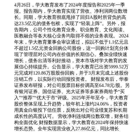
4月26日，学大教育发布了2024年度报告和2025年一季
报。报告期内，学大教育实现了营收、净利润两位数增
长。同期，学大教育彻底甩掉了回归A股时所背负的高
达23.5亿元的债务包袱，实现了“轻装上阵”。另外，报
告期内，公司个性化教育业务、职业教育、文化阅读、
医教融合等各大核心业务均取得不俗的业务表现。 2024
年末，学大教育董事会审议通过，拟以不低于1.1亿元且
不超过1.5亿元资金回购公司股份，这一回购计划充分体
现了管理层对公司内在价值的长期信心。叠加业绩快速
增长，债务出清等利好推动，资本市场对学大教育的发
展信心持续提升。公告显示，学大教育已出资5999.52万
元完成对120.86万股股份回购，并于3月末完成上述股份
注销工作，以实际行动回报投资者。 财报发布后，华泰
证券发布研报，对公司股票目标价调高至64.78元/股。另
有银河证券、国信证券、光大证券等多家券商给予“买
入”“推荐”“优大于市”评级。2025年开年至今，学大教育
股价整体呈现上升趋势，较年初上涨约24.06%，投资者
用真金白银投下信任票，反映出对公司业绩复苏和长期
成长性的高度认可。 营收净利连续两位数双增，财务结
构全面优化 财报数据显示，学大教育在2024年保持快速
增长态势。全年实现营业收入27.86亿元，同比增长