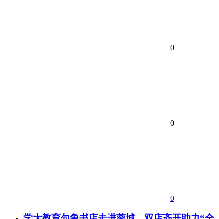
0
0
0
学大教育句象书店走进蓉城，双店齐开助力“全