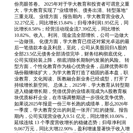
份亮眼答卷。 2025年对于学大教育和投资者可谓意义重
大，学大教育实现了“业绩增长、债务出清、转型落地”
三重兑现。 业绩方面，报告期内，学大教育营业收入
32.27亿元，同比增长15.84%；归母净利润1.95亿元，同
比增长8.58%；经营活动现金流7.39亿元，同比增长
10.82%。收入、利润、现金流全部增长，公司一边做大
一边做强。 化债方面，学大教育已偿还对紫光卓远的最
后一笔借款本金及利息，至此，公司从美股回归A股的
全部23.5亿元债务全部清偿完毕，财务结构彻底优化，
公司实现轻装上阵，彻底消除长期制约发展的风险。 转
型方面，个性化教育作为核心优势业务，品牌优势和市
场份额继续扩大，为学大教育打造了稳固的基本盘，职
业教育、文化阅读、医教融合新业务已经成型，打开了
持续增长新空间。 总体上，2025年，学大教育从转型期
进入稳健增长期，凭借优异的业绩表现成为A股教育板
块优质标杆企业，在市场调整期进一步强化竞争优势。
如果说2025年报是一份三年长跑的成绩单，那么2026年
一季度，学大教育交出的则是一张开门红的捷报。报告
期内，公司实现营业收入9.51 亿元，同比增长10.06%，
延续连续 13 个季度营收增长的稳健态势；归母净利润
9,067万元，同比大增22.90%，盈利增速显著快于收入增