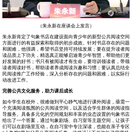
（朱永新在座谈会上发言）
朱永新肯定了句象书店在建设面向青少年的新型公共阅读空间
方面进行的有益探索和取得的初步成效。针对书店存在的问题
和困难，他强调，希望书店坚持可持续发展；要在提升读者阅
读品质上下功夫，精选真正能够启迪青少年智慧，帮助他们更
好发展的好书；书只有被阅读才有生命，要培训领读者，带领
读者阅读好书，帮助读者养成阅读兴趣和习惯；要认真总结全
民阅读推广工作经验，深入分析存在的问题和困难，以实际行
动改进工作。
完善公共文化服务，助力课后成长
如今学生在校外，很难做到平心静气地进行课外阅读，亟需一
个充满阅读氛围的公共阅读空间，以及适合学生群体的阅读指
导服务。具备多元化的空间规划和丰富的业态设置的句象书店
给出了一个答案，通过句象剧场、自习室等主题空间，让孩子
们可以在剧场里互动，在自习室中专注深读，也能在亲子专区