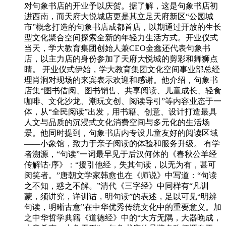
对句象书店的开业予以庆贺。据了解，这是句象书店初
进西南，而天府大悦城店更是其立足天府新区“公园城
市”概念打造的句象书店成都首店，以期通过开放的生长
型文化聚合空间探索全新的年轻力生活方式。开业仪式
当天，学大教育集团创始人兼CEO金鑫还代表句象书
店，以主力店的身份参加了天府大悦城的剪彩和舞狮点
睛。 开业仪式伊始，学大教育集团文化空间事业部总经
理肖涧对现场的来宾表示欢迎和感谢。他介绍，句象书
店集“图书借阅、图书销售、共享阅读、儿童成长、轻食
咖啡、文化沙龙、潮玩文创、阅读导引”等内容业态于一
体，从“全民阅读”出发，用书籍、创意、设计打造最具
人文与品质的沉浸式文化消费空间与多元化的生活场
景。他同时提到，句象书店内专设儿童友好的阅读区域
——小象馆，致力于亲子阅读的体验和服务升级。 有学
者溯源，“句读”一词最早见于后汉何休的《春秋公羊经
传解诂·序》：“援引他经，失其句读，以无为有，甚可
闵笑者。”唐朝文学家韩愈也在《师说》中写道：“句读
之不知，惑之不解。”清代《三字经》中同样有“凡训
蒙，须讲究，详训诂，明句读”的表述，足以可见“明辨
句读，明晰古意”在中华优秀传统文化中的重要意义。加
之中华哲学典籍《道德经》中的“大方无隅，大器晚成，