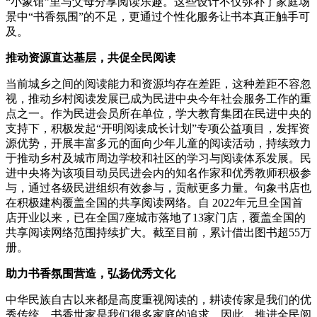
“小象馆”里与父母分享阅读乐趣。这些设计不仅弥补了家庭场
景中“书香氛围”的不足，更通过个性化服务让书本真正触手可
及。
推动资源直达基层，共促全民阅读
当前城乡之间的阅读能力和资源均存在差距，这种差距不容忽
视，推动乡村阅读发展已成为民进中央今年社会服务工作的重
点之一。作为民进会员所在单位，学大教育集团在民进中央的
支持下，积极发起“开明阅读成长计划”专项公益项目，发挥资
源优势，开展丰富多元的面向少年儿童的阅读活动，持续致力
于推动乡村及城市周边学校和社区的学习与阅读体系发展。民
进中央将为该项目动员民进会内的知名作家和优秀教师积极参
与，通过各级民进组织有效参与，贡献更多力量。句象书店也
在积极建构覆盖全国的共享阅读网络。自 2022年元旦全国首
店开业以来，已在全国7座城市落地了13家门店，覆盖全国的
共享阅读网络范围持续扩大。截至目前，累计借出图书超55万
册。
助力书香氛围营造，弘扬优秀文化
中华民族自古以来都是高度重视阅读的，耕读传家是我们的优
秀传统、书香世家是我们很多家庭的追求。因此，推进全民阅