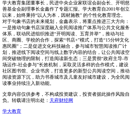
学大教育集团董事长，民进中央企业家联谊会副会长、开明慈
善基金会副理事长金鑫作了专题汇报。学大教育自2001年创立
以来，始终秉持“以人为本，因材施教” 的个性化教育理念。
对于句象书店的未来规划，金鑫表示，将重点推进三大方向：
一是推动句象书店深度融入全民阅读推广体系与公共文化服务
体系，联动民进组织推进“开明阅读、五育并举”，推动与社
区、商圈、学校的合作，探索“书店+”模式，打造“15分钟文化
惠民圈”；二是促进文化科技融合，参与城市智慧阅读推广计
划，推进线下阅读空间与线上数字内容的结合，让公共阅读空
间突破物理的限制，打造阅读新生态；三是贯彻“政府主导-市
场运作-社会参与”长效机制，采取灵活多样的合作模式，建设
社区图书馆、企业书房，打造更多的新型公共阅读空间，推动
阅读资源下沉，助力书香城市及儿童友好城市建设，为全民阅
读事业持续注入新动能。
文章内容仅供参考，不构成投资建议，投资者据此操作风险自
负。转载请注明出处：
天府财经网
学大教育