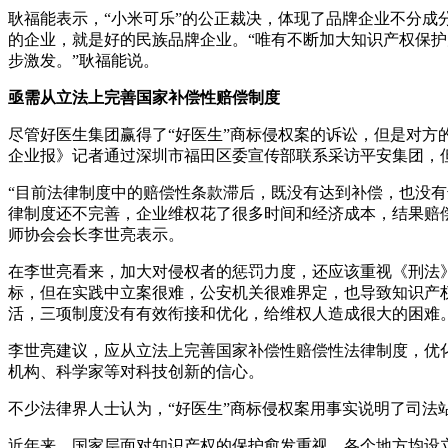
耿福能表示，“小米可乐”的公正裁决，体现了品牌企业不分
的企业，就是好的民族品牌企业。“唯有不断加大知识产权保
步激发。”耿福能说。
亟需从立法上完善国家补偿性赔偿制度
尽管好医生集团赢得了“好医生”商标侵权案的诉讼，但是对方
企业报》记者通过深圳市福田区委宣传部联系采访平安集团，
“目前法律制度中的赔偿性条款滞后，既没有达到补偿，也没
律制度还不完善，企业维权花了很多时间和经济成本，结果赔
师协会会长李世亮表示。
在李世亮看来，加大对侵权者的惩罚力度，还应该重视《刑法
标，但在实践中立案很难，公安机关很难界定，也导致知识产
活，三项制度没有有效衔接和优化，给维权人造成很大的困难。
李世亮建议，应从立法上完善国家补偿性赔偿性法律制度，优
机构、科学家等对科技创新的信心。
不少法律界人士认为，“好医生”商标侵权案用事实说明了司法
近年来，国家层面对知识产权的保护愈发重视，各个地方均设