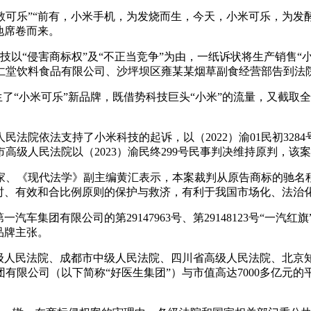
致敬可乐”“前有，小米手机，为发烧而生，今天，小米可乐，为发
地席卷而来。
科技以“侵害商标权”及“不正当竞争”为由，一纸诉状将生产销售
仁堂饮料食品有限公司、沙坪坝区雍某某烟草副食经营部告到法
了“小米可乐”新品牌，既借势科技巨头“小米”的流量，又截取全
法院依法支持了小米科技的起诉，以（2022）渝01民初32
级人民法院以（2023）渝民终299号民事判决维持原判，该案
家、《现代法学》副主编黄汇表示，本案裁判从原告商标的驰名
及时、有效和合比例原则的保护与救济，有利于我国市场化、法治
汽车集团有限公司的第29147963号、第29148123号“一
品牌主张。
山州中级人民法院、成都市中级人民法院、四川省高级人民法院、
团有限公司（以下简称“好医生集团”）与市值高达7000多亿