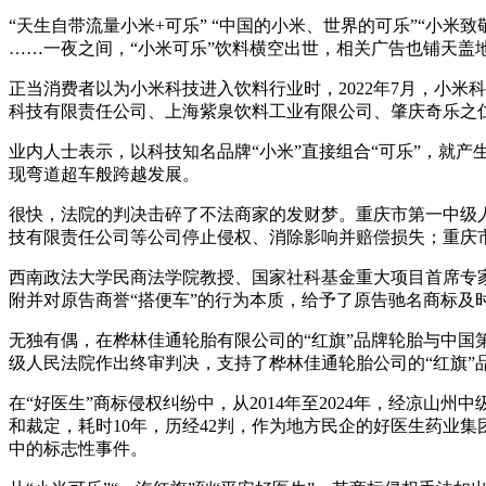
“天生自带流量小米+可乐” “中国的小米、世界的可乐”“小米
……一夜之间，“小米可乐”饮料横空出世，相关广告也铺天盖
正当消费者以为小米科技进入饮料行业时，2022年7月，小米
科技有限责任公司、上海紫泉饮料工业有限公司、肇庆奇乐之
业内人士表示，以科技知名品牌“小米”直接组合“可乐”，就产生
现弯道超车般跨越发展。
很快，法院的判决击碎了不法商家的发财梦。重庆市第一中级人民
技有限责任公司等公司停止侵权、消除影响并赔偿损失；重庆市高
西南政法大学民商法学院教授、国家社科基金重大项目首席专
附并对原告商誉“搭便车”的行为本质，给予了原告驰名商标
无独有偶，在桦林佳通轮胎有限公司的“红旗”品牌轮胎与中国第一
级人民法院作出终审判决，支持了桦林佳通轮胎公司的“红旗”
在“好医生”商标侵权纠纷中，从2014年至2024年，经凉
和裁定，耗时10年，历经42判，作为地方民企的好医生药业集
中的标志性事件。