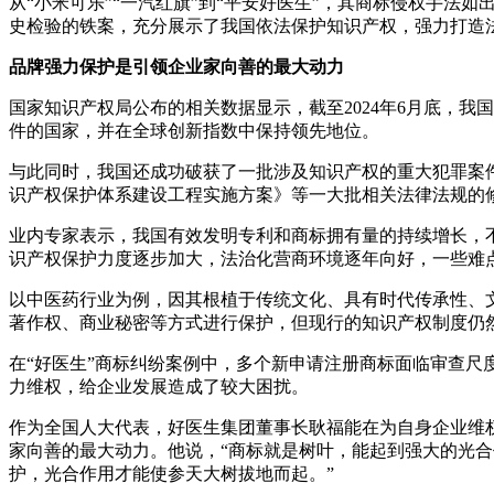
从“小米可乐”“一汽红旗”到“平安好医生”，其商标侵权手
史检验的铁案，充分展示了我国依法保护知识产权，强力打造
品牌强力保护是引领企业家向善的最大动力
国家知识产权局公布的相关数据显示，截至2024年6月底，我国
件的国家，并在全球创新指数中保持领先地位。
与此同时，我国还成功破获了一批涉及知识产权的重大犯罪案
识产权保护体系建设工程实施方案》等一大批相关法律法规的
业内专家表示，我国有效发明专利和商标拥有量的持续增长，
识产权保护力度逐步加大，法治化营商环境逐年向好，一些难
以中医药行业为例，因其根植于传统文化、具有时代传承性、
著作权、商业秘密等方式进行保护，但现行的知识产权制度仍
在“好医生”商标纠纷案例中，多个新申请注册商标面临审查尺
力维权，给企业发展造成了较大困扰。
作为全国人大代表，好医生集团董事长耿福能在为自身企业维权
家向善的最大动力。他说，“商标就是树叶，能起到强大的光
护，光合作用才能使参天大树拔地而起。”