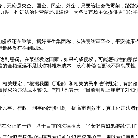
成分，无论是央企、国企、民企、外企，只要给社会做贡献，踏踏
护力度，推进法治化营商环境建设，为各类市场主体提供更加公
的侵权还在继续。据好医生集团称，从法院终审至今，平安健康依
但最终没有得到回应。
有达到惩罚。在某些发达国家，如果构成侵权，可能惩罚性的赔
偿的金额远远不足以弥补维权成本，没有补偿性更谈不到惩罚性
》相关规定，“根据我国《刑法》和相关的民事法律规定，有的
权侵权的违法成本较低。”李世亮表示，“目前制度上规定了对知
”
化民事、行政、刑事的衔接机制；提高审判效率，真正让违法者
站在公正的一边。基于目前的法律状态，平安健康如果继续使用“
立了知识产权保护法院及专门的知识产权保护厅，用以专门审理