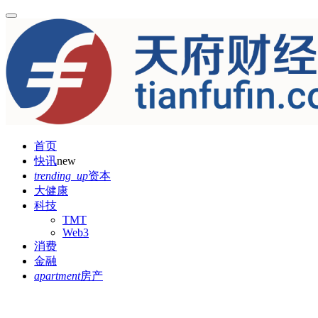
首页
快讯
new
trending_up
资本
大健康
科技
TMT
Web3
消费
金融
apartment
房产