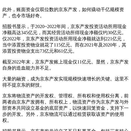
此外，账面资金仅双位数的京东产发，如何撬动千亿规模资
产，也令市场好奇。
招股书显示，于2020~2022年间，京东产发投资活动所用现金
净额高达345亿元，而其经营活动所得现金净额仅约30亿元。
仅2022年，京东产发投资活动所用现金净额就达到221亿元，
当中添置投资物业就花了115亿元。而在2021年及2020年，其
添置投资物业支出73亿元和61亿元。
截至2022年末，京东产发账上现金仅11亿元。显然，京东产发
自身的造血能力并不足。
大量的融资，成为京东产发实现规模快速增长的关键。这里不
得不提京东的财技。
京东将物流资产的开发权、管理权、所有权和使用权分离，前
两者由京东产发拥有。所有权上，物流资产作为京东产发与外
部资本共同设立基金的底层资产，以快速回笼资金，支持下一
步的开发。另外，京东物流可以通过租赁获取该资产的使用
权。