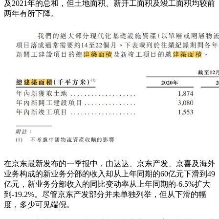
及2021年的总和，但土地面积、新开工面积及竣工面积均较前
两年有所下降。
在京东最新发布的一季报中，由达达、京东产发、京喜及海外
业务构成的新业务分部的收入却从上年同期的60亿元下滑到49
亿元，新业务分部收入的同比变动率从上年同期的-6.5%扩大
到-19.2%。尽管京东产发部分并未单独列举，但从下滑的幅
度，多少可见端倪。