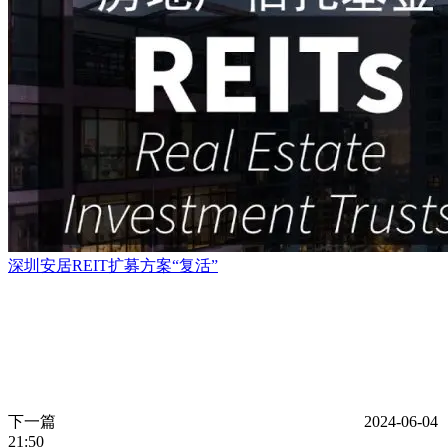
深圳安居REIT扩募方案“复活”
下一篇
2024-06-04
21:50