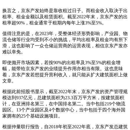
换言之，京东产发始终是靠收租过日子。而租金收入取决于出
租率、租金金额以及租赁面积。截至2022年末，京东产发的出
租率超90%，租金通常于租期内每年上涨3%至5%。
值得注意的是，在2023年，受整体经济形势影响，产业园、物
流仓储等行业均受到不小的挑战，平均出租率及租金均有所下
滑，这也影响了一众仓储运营商的运营表现，相信京东产发亦
难以幸免。
即使抛开市场因素，若按90%的出租率及3%至5%的租金增
幅，能带给京东产发的业绩提升作用亦相当有限。这也意味
着，京东产发若想提升营利收入，就只能从扩大建筑面积上做
文章。
根据此前招股书显示，截至2022年末，京东产发的资产管理规
模达到937亿元，总建筑面积为23.3百万平方米，按建筑面积
计，在亚洲排名第三，在中国排名第二。当中包括219个物流
园区、13个产业园区及4个数据中心，当中包括于四个海外国
家拥有的25个基础设施项目。
根据仲量联行报告，自2018年初至2022年底，京东产发总建筑