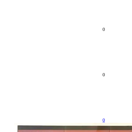
0
0
0