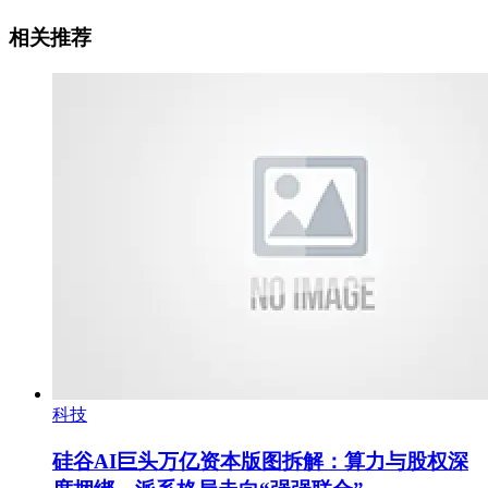
相关推荐
科技
硅谷AI巨头万亿资本版图拆解：算力与股权深