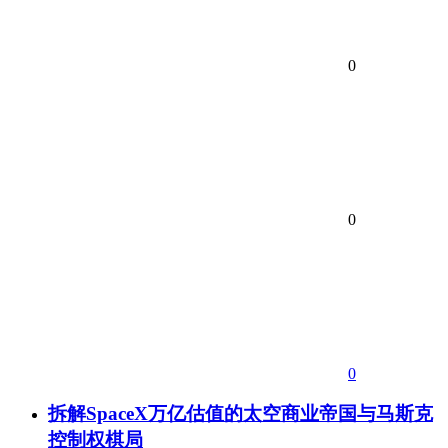
0
0
0
拆解SpaceX万亿估值的太空商业帝国与马斯克
控制权棋局