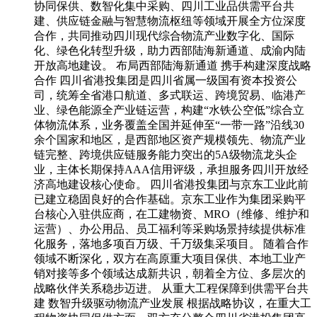
协同保供、数智化集中采购、四川工业品供需平台共
建、供应链金融与智慧物流枢纽等领域开展全方位深度
合作，共同推动四川现代综合物流产业数字化、国际
化、绿色化转型升级，助力西部陆海新通道、成渝内陆
开放高地建设。 布局西部陆海新通道 携手构建深度战略
合作 四川省港投集团是四川省属一级国有资本投资公
司，统筹全省港口航道、多式联运、跨境贸易、临港产
业、绿色能源全产业链运营，构建“水铁公空低”综合立
体物流体系，业务覆盖全国并延伸至“一带一路”沿线30
余个国家和地区，是西部地区资产规模领先、物流产业
链完整、跨境供应链服务能力突出的5A级物流龙头企
业，主体长期保持AAA信用评级，承担服务四川开放经
济高地建设核心使命。 四川省港投集团与京东工业此前
已建立稳固良好的合作基础。京东工业作为集团采购平
台核心入驻供应商，在工建物资、MRO（维修、维护和
运营）、办公用品、员工福利等采购场景持续提供标准
化服务，落地多项百万级、千万级集采项目。 随着合作
领域不断深化，双方在高原重大项目保供、本地工业产
销对接等多个领域达成新共识，朝着全方位、多层次的
战略伙伴关系稳步迈进。 从重大工程保障到供需平台共
建 数智升级驱动物流产业发展 根据战略协议，在重大工