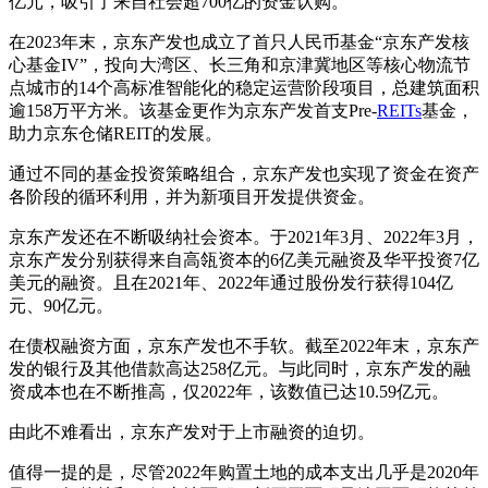
亿元，吸引了来自社会超700亿的资金认购。
在2023年末，京东产发也成立了首只人民币基金“京东产发核
心基金IV”，投向大湾区、长三角和京津冀地区等核心物流节
点城市的14个高标准智能化的稳定运营阶段项目，总建筑面积
逾158万平方米。该基金更作为京东产发首支Pre-
REITs
基金，
助力京东仓储REIT的发展。
通过不同的基金投资策略组合，京东产发也实现了资金在资产
各阶段的循环利用，并为新项目开发提供资金。
京东产发还在不断吸纳社会资本。于2021年3月、2022年3月，
京东产发分别获得来自高瓴资本的6亿美元融资及华平投资7亿
美元的融资。且在2021年、2022年通过股份发行获得104亿
元、90亿元。
在债权融资方面，京东产发也不手软。截至2022年末，京东产
发的银行及其他借款高达258亿元。与此同时，京东产发的融
资成本也在不断推高，仅2022年，该数值已达10.59亿元。
由此不难看出，京东产发对于上市融资的迫切。
值得一提的是，尽管2022年购置土地的成本支出几乎是2020年