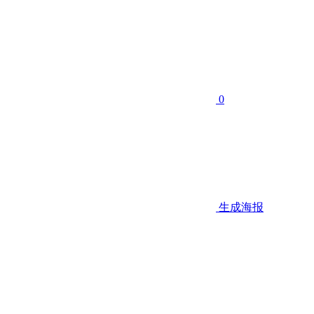
0
生成海报