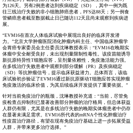
为126天。另有2例患者达到疾病稳定（SD），其中一例为既
往三线治疗失败的非小细胞肺癌患者，PFS达88天；另一例食
管鳞癌患者截至数据截止日已随访112天且尚未观察到疾病进
展。
“EVM16在首次人体临床试验中展现出良好的临床开发潜
力。”北京大学肿瘤医院消化肿瘤内科主任、中国临床肿瘤学
会胃癌专家委员会主任委员沈琳教授表示：“EVM16在晚期实
体瘤中安全耐受良好，未出现剂量限制性毒性。该疫苗能诱导
新抗原特异性T细胞应答，呈剂量依赖性，免疫激活能力强。
在多线治疗失败患者中观察到部分缓解（PR）及疾病稳定
（SD）等抗肿瘤信号，提示临床获益潜力。总体而言，该临
床试验初步验证了EVM16通过新抗原驱动T细胞应答实现肿瘤
免疫激活的临床价值，为其后续临床开发提供了重要依据。”
针对当前免疫治疗的瓶颈，沈琳教授补充道：“当前，尽管免
疫检查点抑制剂已显著改善部分肿瘤的治疗格局，但总体获益
人群仍有限，尤其是在多线治疗失败的晚期实体瘤患者中仍存
在显著未满足需求。EVM16所代表的mRNA个性化肿瘤治疗
性疫苗治疗路径，有望在现有免疫治疗基础上进一步拓展受益
人群，并带来更多治疗选择。”