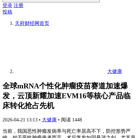
登录
注册
投稿
天府财经网
首页
大健康
全球mRNA个性化肿瘤疫苗赛道加速爆
发，云顶新耀加速EVM16等核心产品临
床转化抢占先机
2026-04-21 13:13
•
大健康
•
阅读 1448
当前，我国恶性肿瘤发病率与死亡率居高不下，防控形势严
峻。对于恶性肿瘤患者而言，术后复发如同悬顶之剑，尤其是