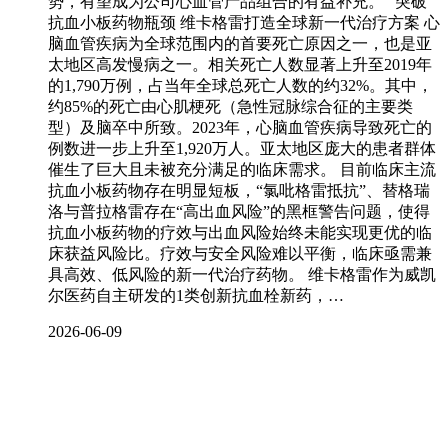
势，有望成为公司心血管产品组合的有益补充。” 突破
抗血小板药物瓶颈 维卡格雷打造全球新一代治疗方案 心
脑血管疾病为全球范围内的首要死亡原因之一，也是亚
太地区高发慢病之一。相关死亡人数显著上升至2019年
的1,790万例，占当年全球总死亡人数的约32%。其中，
约85%的死亡由心肌梗死（急性冠脉综合征的主要类
型）及脑卒中所致。2023年，心脑血管疾病导致死亡的
例数进一步上升至1,920万人。亚太地区庞大的患者群体
催生了巨大且未被充分满足的临床需求。 目前临床主流
抗血小板药物存在明显短板，“氯吡格雷抵抗”、替格瑞
洛与普拉格雷存在“高出血风险”的黑框警告问题，使得
抗血小板药物的疗效与出血风险始终未能实现更优的临
床获益风险比。疗效与安全风险难以平衡，临床亟需兼
具高效、低风险的新一代治疗药物。 维卡格雷作为威凯
尔医药自主研发的1类创新抗血栓新药，…
2026-06-09