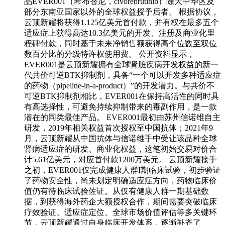
品EVER001（希布替尼，civorebrutinib）除大中华区及
部分东南亚国家以外的全球权益授予后者。 根据协议，
云顶新耀将获得1.125亿美元首付款，并有权在最多五个
适应症上获得高达10.3亿美元的开发、注册及商业化里
程碑付款，同时基于未来净销售额获得高个位数至双位
数百分比的分级特许权使用费。 公开资料显示，
EVER001是云顶新耀拥有全球肾脏疾病开发权益的新一
代共价可逆BTK抑制剂，具备“一个可以开发多种适应症
的药物（pipeline-in-a-product）”的开发潜力。与共价不
可逆BTK抑制剂相比，EVER001在保持高活性的同时具
有高选择性，可避免持续抑制带来的毒副作用，是一款
潜在的同类最佳产品。 EVER001最初由苏州信诺维自主
研发，2019年相关权益首次授权至中国抗体；2021年9
月，云顶新耀从中国抗体与信诺维手中受让该品种全球
肾病适应症的研发、商业化权益，这笔初始交易对价合
计5.61亿美元，对应首付款1200万美元。 云顶新耀接手
之初，EVER001仅完成健康人群I期临床试验，初步验证
了药物安全性，尚未划定明确适应症方向，药物临床价
值仍有待临床试验佐证。从仅有健康人群一期基础数
据，到获得海外药企大额授权合作，期间需要突破临床
疗效验证、适应症定位、全球市场价值评估等多关键环
节，云顶新耀通过自身临床开发体系，逐渐补齐了