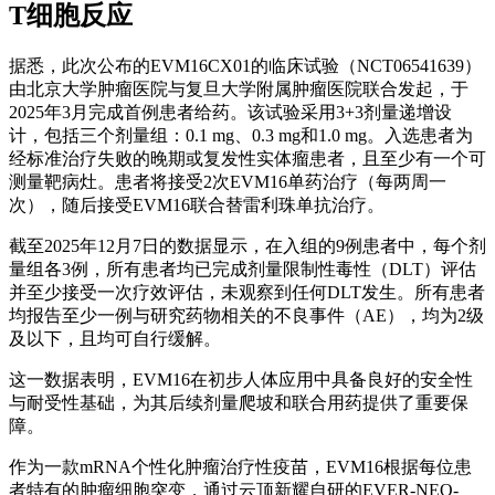
T细胞反应
据悉，此次公布的EVM16CX01的临床试验（NCT06541639）
由北京大学肿瘤医院与复旦大学附属肿瘤医院联合发起，于
2025年3月完成首例患者给药。该试验采用3+3剂量递增设
计，包括三个剂量组：0.1 mg、0.3 mg和1.0 mg。入选患者为
经标准治疗失败的晚期或复发性实体瘤患者，且至少有一个可
测量靶病灶。患者将接受2次EVM16单药治疗（每两周一
次），随后接受EVM16联合替雷利珠单抗治疗。
截至2025年12月7日的数据显示，在入组的9例患者中，每个剂
量组各3例，所有患者均已完成剂量限制性毒性（DLT）评估
并至少接受一次疗效评估，未观察到任何DLT发生。所有患者
均报告至少一例与研究药物相关的不良事件（AE），均为2级
及以下，且均可自行缓解。
这一数据表明，EVM16在初步人体应用中具备良好的安全性
与耐受性基础，为其后续剂量爬坡和联合用药提供了重要保
障。
作为一款mRNA个性化肿瘤治疗性疫苗，EVM16根据每位患
者特有的肿瘤细胞突变，通过云顶新耀自研的EVER-NEO-