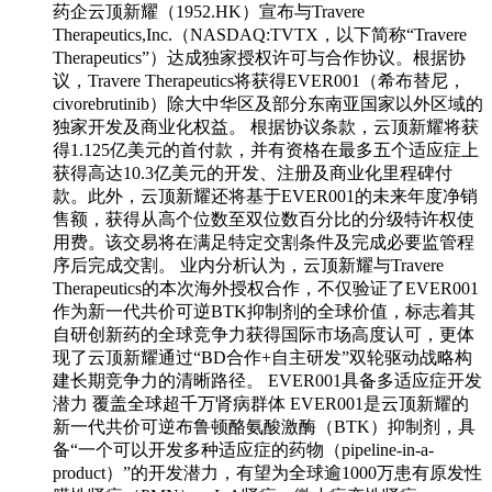
药企云顶新耀（1952.HK）宣布与Travere
Therapeutics,Inc.（NASDAQ:TVTX，以下简称“Travere
Therapeutics”）达成独家授权许可与合作协议。根据协
议，Travere Therapeutics将获得EVER001（希布替尼，
civorebrutinib）除大中华区及部分东南亚国家以外区域的
独家开发及商业化权益。 根据协议条款，云顶新耀将获
得1.125亿美元的首付款，并有资格在最多五个适应症上
获得高达10.3亿美元的开发、注册及商业化里程碑付
款。此外，云顶新耀还将基于EVER001的未来年度净销
售额，获得从高个位数至双位数百分比的分级特许权使
用费。该交易将在满足特定交割条件及完成必要监管程
序后完成交割。 业内分析认为，云顶新耀与Travere
Therapeutics的本次海外授权合作，不仅验证了EVER001
作为新一代共价可逆BTK抑制剂的全球价值，标志着其
自研创新药的全球竞争力获得国际市场高度认可，更体
现了云顶新耀通过“BD合作+自主研发”双轮驱动战略构
建长期竞争力的清晰路径。 EVER001具备多适应症开发
潜力 覆盖全球超千万肾病群体 EVER001是云顶新耀的
新一代共价可逆布鲁顿酪氨酸激酶（BTK）抑制剂，具
备“一个可以开发多种适应症的药物（pipeline-in-a-
product）”的开发潜力，有望为全球逾1000万患有原发性