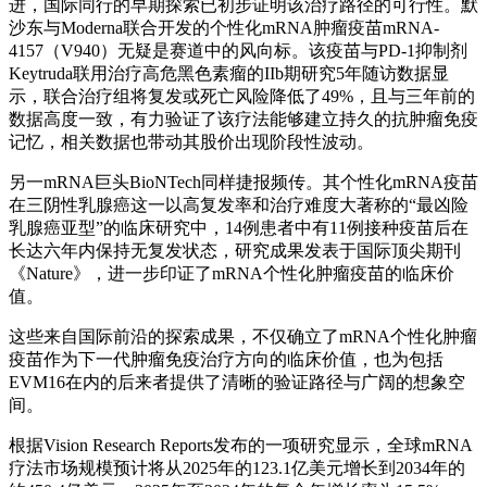
进，国际同行的早期探索已初步证明该治疗路径的可行性。默
沙东与Moderna联合开发的个性化mRNA肿瘤疫苗mRNA-
4157（V940）无疑是赛道中的风向标。该疫苗与PD-1抑制剂
Keytruda联用治疗高危黑色素瘤的IIb期研究5年随访数据显
示，联合治疗组将复发或死亡风险降低了49%，且与三年前的
数据高度一致，有力验证了该疗法能够建立持久的抗肿瘤免疫
记忆，相关数据也带动其股价出现阶段性波动。
另一mRNA巨头BioNTech同样捷报频传。其个性化mRNA疫苗
在三阴性乳腺癌这一以高复发率和治疗难度大著称的“最凶险
乳腺癌亚型”的临床研究中，14例患者中有11例接种疫苗后在
长达六年内保持无复发状态，研究成果发表于国际顶尖期刊
《Nature》，进一步印证了mRNA个性化肿瘤疫苗的临床价
值。
这些来自国际前沿的探索成果，不仅确立了mRNA个性化肿瘤
疫苗作为下一代肿瘤免疫治疗方向的临床价值，也为包括
EVM16在内的后来者提供了清晰的验证路径与广阔的想象空
间。
根据Vision Research Reports发布的一项研究显示，全球mRNA
疗法市场规模预计将从2025年的123.1亿美元增长到2034年的