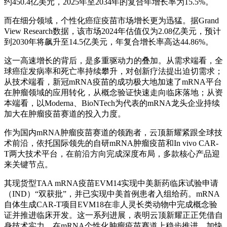
约450.4亿美元，2025年至2034年的复合年增长率为15.5%。
而在细分领域，个性化癌症疫苗市场增长更为迅猛。据Grand
View Research数据，该市场2024年估值仅为2.08亿美元，预计
到2030年将飙升至14.5亿美元，年复合增长率高达44.86%。
这一高速增长的背后，是多重驱动力的叠加。从需求端看，全
球癌症发病率和死亡率持续攀升，对创新疗法提出迫切需求；
从技术端看，新冠mRNA疫苗的成功极大地加速了mRNA平台
在肿瘤领域的应用转化，从概念验证快速走向临床落地；从资
本端看，以Moderna、BioNTech为代表的mRNA龙头企业持续
加大在肿瘤疫苗赛道的投入力度。
作为国内mRNA肿瘤疫苗赛道的领跑者，云顶新耀紧跟全球技
术前沿，依托国际领先的自研mRNA肿瘤疫苗和In vivo CAR-
T两大技术平台，在前沿方向完成深度布局，多款核心产品迎
来关键节点。
其现货型TAA mRNA疫苗EVM14实现中美新药临床试验申请
（IND）“双获批”，并已实现中美首例患者入组给药。mRNA
自体生成CAR-T项目EVM18在非人灵长类动物中完成概念验
证并推进临床开发。这一系列进展，表明云顶新耀正正凭借自
身技术实力，在mRNA个性化肿瘤疫苗赛道上稳步推进，加快