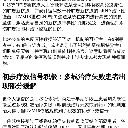
1“妙算”肿瘤新抗原人工智能算法系统识别具有较高免疫原性
的肿瘤新抗原，并设计编码数十种肿瘤新抗原的mRNA治疗性
疫苗。EVM16通过LNP靶向递送系统在体内进行高效的抗原
呈递，激活患者自身的新抗原特异性T细胞免疫，进而达到杀
伤肿瘤细胞和治疗癌症的目的。
此次公布的免疫原性数据验证了这一机制的可行性：在9例患
者中，有8例（近九成）成功诱导出了强烈的新抗原特异性T
细胞免疫应答，并呈现出剂量依赖性趋势。这意味着疫苗成功
“教会”了患者的免疫系统识别并攻击过去难以被发现的肿瘤细
胞。
初步疗效信号积极：多线治疗失败患者出
现部分缓解
更令人振奋的是，尽管该研究尚处于早期阶段且患者均为既往
接受过多线标准治疗失败（即前线治疗无效或耐药）的晚期难
治人群，但EVM16依然观察到了积极的初步疗效信号。
一例既往接受过三线系统治疗失败的胃食管结合部癌患者，治
疗后达到了确认的部分缓解（PR） ，无进展生存期（PFS）