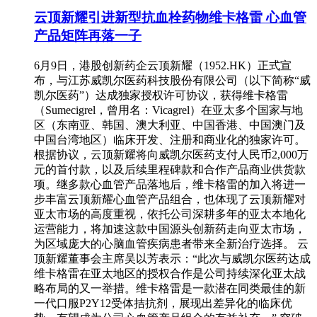
云顶新耀引进新型抗血栓药物维卡格雷 心血管
产品矩阵再落一子
6月9日，港股创新药企云顶新耀（1952.HK）正式宣
布，与江苏威凯尔医药科技股份有限公司（以下简称“威
凯尔医药”）达成独家授权许可协议，获得维卡格雷
（Sumecigrel，曾用名：Vicagrel）在亚太多个国家与地
区（东南亚、韩国、澳大利亚、中国香港、中国澳门及
中国台湾地区）临床开发、注册和商业化的独家许可。
根据协议，云顶新耀将向威凯尔医药支付人民币2,000万
元的首付款，以及后续里程碑款和合作产品商业供货款
项。继多款心血管产品落地后，维卡格雷的加入将进一
步丰富云顶新耀心血管产品组合，也体现了云顶新耀对
亚太市场的高度重视，依托公司深耕多年的亚太本地化
运营能力，将加速这款中国源头创新药走向亚太市场，
为区域庞大的心脑血管疾病患者带来全新治疗选择。 云
顶新耀董事会主席吴以芳表示：“此次与威凯尔医药达成
维卡格雷在亚太地区的授权合作是公司持续深化亚太战
略布局的又一举措。维卡格雷是一款潜在同类最佳的新
一代口服P2Y12受体拮抗剂，展现出差异化的临床优