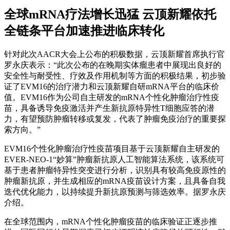
全球mRNA疗法增长迅猛 云顶新耀依托
全链条平台加速推进临床转化
针对此次AACR大会上公布的积极数据，云顶新耀首席执行官
罗永庆表示：“此次公布的在晚期实体瘤患者中展现出良好的
安全性与耐受性、疗效及作用机制等方面的积极结果，初步验
证了EVM16的治疗潜力和云顶新耀自研mRNA平台的临床价
值。EVM16作为公司自主研发的mRNA个性化肿瘤治疗性疫
苗，具备诱导免疫激活并产生新抗原特异性T细胞应答的潜
力，有望预防肿瘤转移或复发，代表了肿瘤免疫治疗的重要探
索方向。”
EVM16个性化肿瘤治疗性疫苗项目基于云顶新耀自主研发的
EVER-NEO-1“妙算”肿瘤新抗原人工智能算法系统，该系统可
基于患者肿瘤特异性突变进行分析，识别具有较高免疫原性的
肿瘤新抗原，并生成相应的mRNA疫苗设计方案，且具备自我
迭代优化能力，以持续提升新抗原预测与筛选效率。据罗永庆
介绍。
在全球范围内，mRNA个性化肿瘤疫苗的临床验证正逐步推