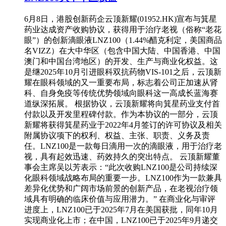
6月8日，港股创新药企云顶新耀(01952.HK)宣布与箕星
药业达成资产收购协议，获得用于治疗老视（俗称“老花
眼”）的创新滴眼液LNZ100（1.44%醋克利定，美国商品
名VIZZ）在大中华区（包含中国大陆、中国香港、中国
澳门和中国台湾地区）的开发、生产与商业化权益。这
是继2025年10月引进眼科双抗药物VIS-101之后，云顶新
耀在眼科领域的又一重要布局，标志着公司正加速从肾
科、自身免疫等传统优势领域向眼科这一高成长蓝海赛
道纵深拓展。 根据协议，云顶新耀将向箕星药业支付首
付款以及开发里程碑付款。作为本协议的一部分，云顶
新耀将获得箕星药业于2022年4月签订的许可协议及相关
附属协议项下的权利、权益、主张、职责、义务及责
任。LNZ100是一款每日滴用一次的滴眼液，用于治疗老
视，具有起效迅速、药效持久的突出特点。 云顶新耀董
事会主席吴以芳表示：“此次收购LNZ100是公司持续深
化眼科领域战略布局的重要一步。LNZ100作为一款兼具
差异化优势和广阔市场前景的创新产品，在老视治疗领
域具有明确的临床价值与应用潜力。” 在商业化与审评
进度上，LNZ100已于2025年7月在美国获批，同年10月
实现商业化上市；在中国，LNZ100已于2025年9月递交