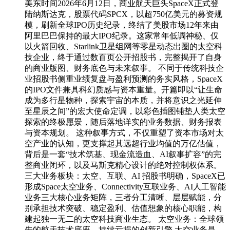
美东时间2026年6月12日，商业航天巨头SpaceX正式登
陆纳斯达克，股票代码SPCX，以超750亿美元的募资规
模，刷新全球IPO历史纪录，终结了美股市场12年来由
阿里巴巴保持的最大IPO纪录。这家常年低调神秘、仅
以火箭回收、Starlink卫星组网等零星动态出圈的太空科
技企业，终于通过数百页公开招股书，完整揭开了自身
的商业版图、财务底色与未来叙事。 不同于传统科技企
业招股书侧重业绩复盘与盈利预测的务实风格，SpaceX
的IPO文件兼具科幻质感与资本重量。开篇即以“让生命
成为多行星物种，探索宇宙的本质，并将意识之光延伸
至星辰之间”的宏大使命定调，以彩色插图铺垫人类太空
探索的终极愿景，随后落地详实的业务数据、财务报表
与资本规划。 这种叙事方式，不仅重塑了资本市场对太
空产业的认知，更支撑起其远超行业均值的万亿估值，
背后是一套“技术筑基、现金流造血、AI叙事扩容”的完
整商业闭环，以及马斯克精心设计的绝对控制权体系。
三大业务板块：太空、互联、AI 招股书明确，SpaceX已
形成Space太空业务、Connectivity互联业务、AI人工智能
业务三大核心业务矩阵，三者分工清晰、层层赋能，分
别承担技术突破、稳定盈利、估值想象的核心职能，构
建起独一无二的太空科技商业生态。 太空业务：全球领
先的航天技术底座，持续亏损的创新引擎 太空业务是