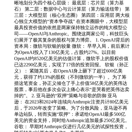
晰地划分为四个核心层级： 最底层：芯片层（算力基
石） 第二层：数据中心与云计算层（算力输送纽带） 第
三层：大模型层（核心生态圈） 第四层：应用层 两大核
心独立大模型的“资本争夺战” 在资本圈眼中，大模型层
最具投资价值的依然是两家保持独立运作的纯大模型公
司——OpenAI与Anthropic。围绕这两家公司，科技巨头
们展开了极其复杂的股权与算力博弈。 1. OpenAI背后的
资本局：微软与软银的较量 微软： 早早入局，前后累计
为OpenAI投入了130亿美元，占股约27%。以目前
OpenAI约8520亿美元的估值计算，微软手上的股权价值
已达2290亿美元，实现了17倍的投资回报。 软银（孙正
义）： 紧随其后，在OpenAI身上砸下了超过600亿美
元，获得了约13%的股权（不到微软的一半）。为了筹
措这笔资金，孙正义倾仓了手上价值58亿美元的英伟达
股票，事后他在多次会议上痛心表示“是哭着把英伟达卖
掉的”。 2. 亚马逊的“双押”策略与谷歌的防御 亚马
逊： 在2023和2024年连续向Anthropic注资共计80亿美元
后，于2026年改变了策略。为了分散风险，亚马逊不再
单边站队，转而实施“双押”：承诺给OpenAI最多500亿
美元的资金支持，同时给Anthropic追加最多250亿美元。
谷歌： 早期对Anthropic仅进行几亿美元的试探性投资，