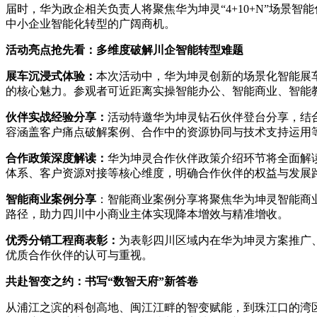
届时，华为政企相关负责人将聚焦华为坤灵“4+10+N”场
中小企业智能化转型的广阔商机。
活动亮点抢先看：
多维度
破解川企
智能
转型难题
展车沉浸式体验：
本次活动中，华为坤灵创新的场景化智能展车
的核心魅力。参观者可近距离实操智能办公、智能商业、智能
伙伴实战经验分享：
活动特邀华为坤灵钻石伙伴登台分享，结合
容涵盖客户痛点破解案例、合作中的资源协同与技术支持运用
合作政策深度解读：
华为坤灵合作伙伴政策介绍环节将全面解
体系、客户资源对接等核心维度，明确合作伙伴的权益与发展
智能商业案例分享
：智能商业案例分享将聚焦华为坤灵智能商
路径，助力四川中小商业主体实现降本增效与精准增收。
优秀分销工程商表彰：
为表彰四川区域内在华为坤灵方案推广、
优质合作伙伴的认可与重视。
共赴智变之约：书写“数智天府”新答卷
从浦江之滨的科创高地、闽江江畔的智变赋能，到珠江口的湾