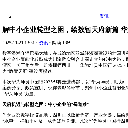
资讯
解中小企业转型之困，绘数智天府新篇 华
2025-11-21 13:31
•
资讯
•
阅读 1869
数字浪潮奔涌巴蜀大地，在成渝地区双城经济圈建设的壮阔进程
中小企业智能化转型成为川渝数实融合走深走实的必由之路，而广
湾区、长三角之后，即将挥师西进——华为坤灵中国行 2025・
力“数智天府”建设再提速。
本次华为坤灵中国行2025即将走进成都，以“华为坤灵，助
案例分享、政策宣讲、伙伴表彰等环节，聚焦中小企业智能化
“华为坤灵”力量。
天府机遇与转型之困：中小企业的“蜀道难”
作为西部数字经济高地，四川正以政策为笔、产业为墨，描绘
“水电”一样触手可及，成为破局关键。此次华为坤灵中国行四