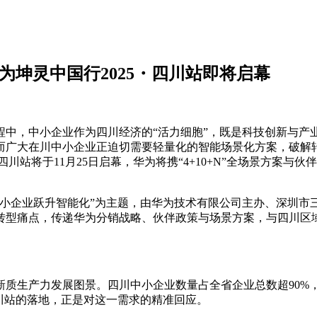
为坤灵中国行2025・四川站即将启幕
中，中小企业作为四川经济的“活力细胞”，既是科技创新与产业
大在川中小企业正迫切需要轻量化的智能场景化方案，破解转型中
四川站将于11月25日启幕，华为将携“4+10+N”全场景方案
力中小企业跃升智能化”为主题，由华为技术有限公司主办、深圳
转型痛点，传递华为分销战略、伙伴政策与场景方案，与四川区域
新质生产力发展图景。四川中小企业数量占全省企业总数超90%
川站的落地，正是对这一需求的精准回应。