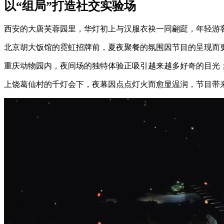
以“组局”打造社交实验场
西安的大唐芙蓉园里，华灯初上与汉服衣袂一同翩跹，年轻游
北京胡大饭馆的霓虹招牌前，夏夜聚餐的氛围因节目的呈现而
重庆动物园内，夜间场的独特体验正吸引越来越多好奇的目光
上饶葛仙村的千灯会下，夜幕因点点灯火而愈显温润，节目带