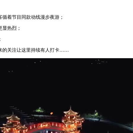
客循着节目同款动线漫步夜游；
更显热烈；
；
来的关注让这里持续有人打卡……