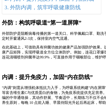
外防内调，筑牢呼吸健康防线
外防：构筑呼吸道
“
第一道屏障
”
外部防护是阻断病毒传播的第一道关口。科学佩戴口罩、勤洗
定时开窗通风2-3次，保持室内空气流通。
在此基础上，可借助具有抑菌功效的健康产品加强防护效果。以
康产品矩阵，实现呼吸道全方位立体防护。例如，连花口罩爆珠
连花清咽喷剂抑菌率达99.9%，可直接作用于咽喉部位，维
内调：提升免疫力，加固
“
内在防线
”
“内调”则需从增强机体抵抗力入手，为呼吸系统构建“内在屏
等富含维生素C与优质蛋白的食物，为免疫系统提供充足营养
编的中华通络操，其动作舒展、节奏适中，长期练习不仅不会给
养生原则，每晚 10 点前入睡、早晨待阳光升起后再起床，帮