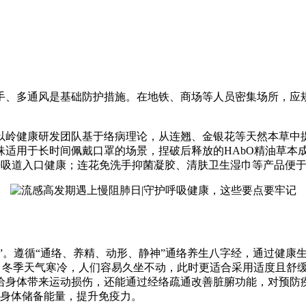
手、多通风是基础防护措施。在地铁、商场等人员密集场所，应规
岭健康研发团队基于络病理论，从连翘、金银花等天然本草中提取
适用于长时间佩戴口罩的场景，捏破后释放的HAbO精油草本成
护呼吸道入口健康；连花免洗手抑菌凝胶、清肤卫生湿巾等产品便
障”。遵循“通络、养精、动形、静神”通络养生八字经，通过健
。冬季天气寒冷，人们容易久坐不动，此时更适合采用适度且舒
身体带来运动损伤，还能通过经络疏通改善脏腑功能，对预防疾病
助身体储备能量，提升免疫力。