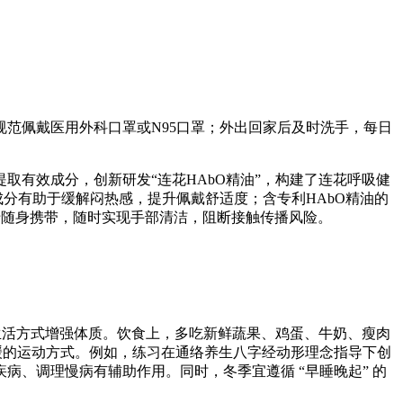
范佩戴医用外科口罩或N95口罩；外出回家后及时洗手，每日
有效成分，创新研发“连花HAbO精油”，构建了连花呼吸健
分有助于缓解闷热感，提升佩戴舒适度；含专利HAbO精油的
于随身携带，随时实现手部清洁，阻断接触传播风险。
康生活方式增强体质。饮食上，多吃新鲜蔬果、鸡蛋、牛奶、瘦肉
缓的运动方式。例如，练习在通络养生八字经动形理念指导下创
、调理慢病有辅助作用。同时，冬季宜遵循 “早睡晚起” 的