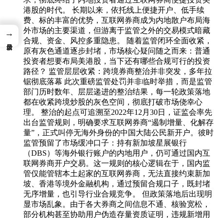
港股的时代。 长期以来，依托线上便捷开户、低手续
费、标的丰富的优势，互联网券商成为内地散户布局海
外市场的主要渠道，但游离于监管之外的交易模式暗藏
→
合规、资金、风控多重隐患。 随着监管闭环全面收紧，
原有灰色通道逐步封堵，市场核心疑问随之而来：普通
投资者想要布局美港股，当下还有哪些合规可行的投资
路径？ 监管层层收紧：跨境券商整治并非突发，多年拉
锯彻底落幕 此次重磅监管处罚并非临时举措，而是监管
部门历时数年、层层递进的整治结果，每一轮政策落地
都在收紧跨境炒股的灰色空间，彻底打破市场侥幸心
理。 整治的起点可追溯至2022年12月30日，证监会率先
出台监管规则，明确要求互联网券商“遏制增量、化解存
量”，正式叫停无海外身份的中国大陆公民新开户。彼时
监管预留了市场缓冲口子：持有新加坡星展银行
（DBS）等海外银行账户的内地用户，仍可通过国内互
联网券商开户交易。这一规则的核心逻辑在于，国内监
管仅能管辖本土起家的互联网券商，无法直接约束新加
坡、香港等境外金融机构，通过预留合规口子，既封堵
无序增量，也引导行业合规竞争。 但政策落地后出现明
显市场乱象。由于各大券商之间信息不通、核验宽松，
部分机构甚至协助用户伪造存量资质证明，违规新增用