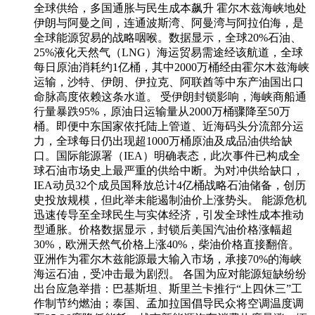
全球供给，多国通胀与民生成本飙升 霍尔木兹海峡地处
伊朗与阿曼之间，连通波斯湾、阿曼湾与阿拉伯海，是
全球能源贸易的战略咽喉。数据显示，全球20%石油、
25%液化天然气（LNG）海运贸易需途经该航道，全球
每日原油消耗约1亿桶，其中2000万桶经由霍尔木兹海峡
运输，沙特、伊朗、伊拉克、阿联酋等中东产油国出口
命脉高度依赖这条水道。 受伊朗封锁影响，海峡商船通
行量暴跌95%，原油日运输量从2000万桶骤降至50万
桶。即便中东国家依托陆上管道、近海码头分流部分运
力，全球每日仍出现超1000万桶原油及成品油供给缺
口。国际能源署（IEA）明确表态，此次事件已构成全
球石油市场史上最严重的供给中断。为对冲供给缺口，
IEA动员32个成员国释放总计4亿桶战略石油储备，创历
史投放规模，但此举未能遏制油价上涨势头。 能源危机
迅速传导至全球民生与实体经济，引发全球性成本推动
型通胀。价格数据显示，封锁后美国汽油价格涨幅超
30%，欧洲天然气价格上涨40%，柴油价格直接翻倍。
亚洲作为霍尔木兹能源最大输入市场，承接70%的海峡
海运石油，受冲击最为剧烈。 各国为应对能源短缺纷纷
出台应急举措：巴基斯坦、斯里兰卡推行“上四休三”工
作制节约燃油；泰国、孟加拉国倡导民众将空调温度调