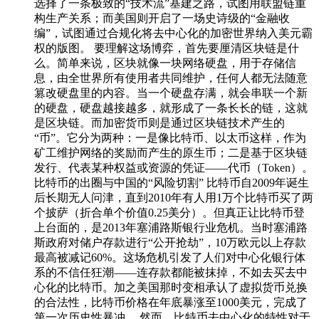
选择了一条极致的“技术流”基建之路，试图用联盟链重
构生产关系；而美国则开启了一场史诗级的“金融收
编”，试图通过合规化将去中心化的加密世界纳入美元霸
权的版图。 要理解这场博弈，首先要厘清区块链是什
么。简单来说，区块就像一块网络硬盘，用于存储信
息，由全世界所有使用者共同维护，任何人都无法随意
篡改硬盘里的内容。当一个硬盘存满，就会串联一个新
的硬盘，硬盘越接越多，就形成了一条长长的链，这就
是区块链。而加密货币则是通过区块链技术产生的
“币”。它分为两种：一是像比特币、以太币这样，作为
矿工维护网络的奖励而产生的原生币；二是基于区块链
发行、代表某种权益或资源的凭证——代币（Token）。
比特币的出圈与中国的“风险切割” 比特币自2009年诞生
后长期无人问津，直到2010年有人用1万个比特币买了两
个披萨（折合单个价值0.25美分）。但真正让比特币登
上台面的，是2013年塞浦路斯银行业危机。当时塞浦路
斯政府对储户存款进行“公开抢劫”，10万欧元以上存款
最高被减记60%。这场危机引发了人们对中心化银行体
系的不信任狂潮——连存款都能被抹掉，不如去买去中
心化的比特币。加之美国那时变相承认了虚拟货币兑换
的合法性，比特币价格在年底暴涨至1000美元，完成了
第一次历史性暴冲。 然而，比特币去中心化的特性对于