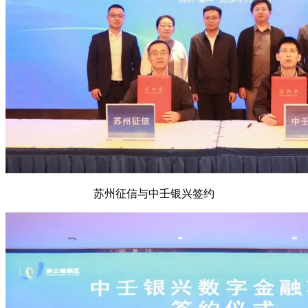
苏州征信与中壬银兴签约