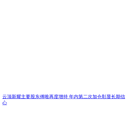
云顶新耀主要股东傅唯再度增持 年内第二次加仓彰显长期信
心