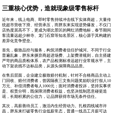
三重核心优势，造就现象级零售标杆
近年来，线上电商、即时零售持续冲击线下实体商超，大量传
统超市营收下滑、经营承压，而胖东来实现逆势爆发，不仅门
店热度居高不下，更成为堪比景区的网红消费地标，春节期间
客流量远超少林寺、龙门石窟等知名景区，核心源于其构建的
差异化竞争壁垒。
首先，极致品控与服务，构筑消费者信任护城河。不同于行业
普遍乱象，胖东来摒弃商超进场费、上架费潜规则，自主搭建
严苛的商品质检体系，农产品检测标准远超行业常规水平，主
动下架农残不达标品类，从源头保障商品品质。
在售后层面，企业建立极致赔付机制，针对不合格商品主动上
门回收、赔付消费者，曾因隔夜三文鱼问题奖励职业打假人10
万元、补偿消费者每人1000元；面对消费者投诉，坚持实事求
是、权责分明，既保障消费者权益，也坚决抵制恶意碰瓷造
谣，长期积累的公信力，让品牌获得市场无条件信任。
其次，高薪善待员工，激活内生经营动力。扎根四线城市许
昌，胖东来打破零售行业低薪常态，普通一线员工月薪可达