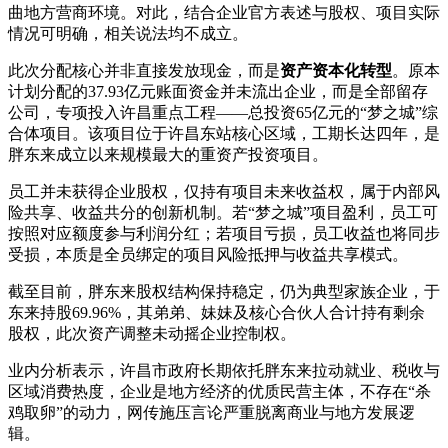
曲地方营商环境。对此，结合企业官方表述与股权、项目实际
情况可明确，相关说法均不成立。
此次分配核心并非直接发放现金，而是
资产资本化转型
。原本
计划分配的37.93亿元账面资金并未流出企业，而是全部留存
公司，专项投入许昌重点工程——总投资65亿元的“梦之城”综
合体项目。该项目位于许昌东站核心区域，工期长达四年，是
胖东来成立以来规模最大的重资产投资项目。
员工并未获得企业股权，仅持有项目未来收益权，属于内部风
险共享、收益共分的创新机制。若“梦之城”项目盈利，员工可
按照对应额度参与利润分红；若项目亏损，员工收益也将同步
受损，本质是全员绑定的项目风险抵押与收益共享模式。
截至目前，胖东来股权结构保持稳定，仍为典型家族企业，于
东来持股69.96%，其弟弟、妹妹及核心合伙人合计持有剩余
股权，此次资产调整未动摇企业控制权。
业内分析表示，许昌市政府长期依托胖东来拉动就业、税收与
区域消费热度，企业是地方经济的优质民营主体，不存在“杀
鸡取卵”的动力，网传施压言论严重脱离商业与地方发展逻
辑。