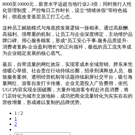
8000至10000元，薪资水平远超当地行业2-3倍；同时推行人性
化管理制度，严控每日工作时长，设立“情绪休假”等特色福
利，彻底改变基层员工打工心态。
这种员工赋能模式与海底捞发展逻辑一脉相承。通过高薪酬、
高福利、强尊重的机制，让员工与企业深度绑定，主动维护品
牌口碑、用心服务顾客，形成“员工安心干事-服务品质提升-
消费者复购-企业盈利增长”的正向循环，极低的员工流失率成
为企业稳定发展的核心底气。
最后，自带流量的网红效应，实现零成本全域营销。胖东来凭
借暖心举措、社会责任行动持续出圈，招录刑满释放人员、极
致服务案例、透明经营机制等话题持续刷屏社交平台，吸引海
量网红、游客自发打卡传播。企业无需投入广告费用，依托
UGC内容实现全国破圈，大量外地游客专程赴许昌消费，将
门店转化为城市文旅地标，成功把商业流量转化为实实在在的
营收增量，形成难以复制的品牌优势。
1 / 2
1
2