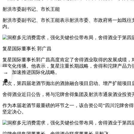
射洪市委副书记、市长王能
射洪市委副书记、市长王能表示射洪市委、市政府将一如既往
内。
复星国际董事长 郭广昌
复星国际董事长郭广昌高度肯定了舍得酒业取得的发展成绩，
得文化传播。他表示，复星注重长期战略，舍得和沱牌产品力
→
目，加速推进国际化战略。
其次，第四届老酒节抛出的酒旅融合项目启动、增产扩能项目启
舍得酒业近日公告，将与沱牌舍得集团及射洪市通泉酒业投资
作为本届老酒节最重磅的环节之一，该合资公司“四川沱牌舍
坚定决心。
沱牌舍得集团董事长、舍得酒业联席董事长 吴毅飞