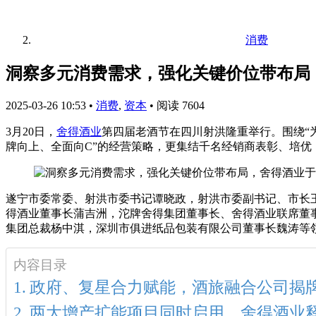
消费
洞察多元消费需求，强化关键价位带布局
2025-03-26 10:53
•
消费
,
资本
•
阅读 7604
3月20日，
舍得酒业
第四届老酒节在四川射洪隆重举行。围绕“
牌向上、全面向C”的经营策略，更集结千名经销商表彰、培
遂宁市委常委、射洪市委书记谭晓政，射洪市委副书记、市长
得酒业董事长蒲吉洲，沱牌舍得集团董事长、舍得酒业联席董
集团总裁杨中淇，深圳市俱进纸品包装有限公司董事长魏涛等
内容目录
政府、复星合力赋能，酒旅融合公司揭
两大增产扩能项目同时启用，舍得酒业