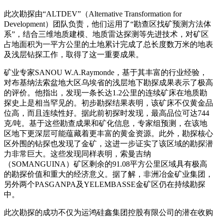
此次勘探由“ALTDEV”（Alternative Transformation for
Development）团队负责，他们运用了“勘查区找矿预测方法体
系”，结合三维地质建模、地质雷达探测等先进技术，对矿区
占地面积为一平方公里的土地累计完成了总长度数万米的地表
及浅层钻探工作，取得了这一重要成果。
矿业专家SANOU W.A.Raymonde，基于其丰富的行业经验，
对布基纳法索盆地大区乌埃省的浅层地下勘探成果表示了极高
的评价。他指出，发现一条长达1.2公里的连续矿床在地质勘
探史上是相当罕见的。初步勘探结果表明，该矿床不仅黄金品
位高，而且连续性好。据此前初探时发现，最高品位可达744
克/吨。基于这些勘查成果和矿化信息，专家组预测，在该地
区地下更深层可能蕴藏着更丰富的黄金资源。此外，勘探核心
区外围的钻探也发现了金矿，这进一步证实了该区域的勘探潜
力非常巨大。这些发现同样表明，索曼吉纳
（SOMANGUINA）矿区剩余的91.08平方公里区域具有极高
的勘探价值和重大的经济意义。据了解，非洲冶金矿业集团，
另外两个PASGANPA及YELEMBASSE金矿区仍在持续勘探
中。
此次勘探的成功不仅为运鸿硅鑫集团控股有限公司的潜在收购