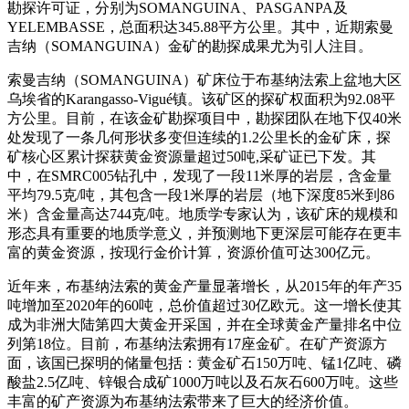
勘探许可证，分别为SOMANGUINA、PASGANPA及
YELEMBASSE，总面积达345.88平方公里。其中，近期索曼
吉纳（SOMANGUINA）金矿的勘探成果尤为引人注目。
索曼吉纳（SOMANGUINA）矿床位于布基纳法索上盆地大区
乌埃省的Karangasso-Vigué镇。该矿区的探矿权面积为92.08平
方公里。目前，在该金矿勘探项目中，勘探团队在地下仅40米
处发现了一条几何形状多变但连续的1.2公里长的金矿床，探
矿核心区累计探获黄金资源量超过50吨,采矿证已下发。其
中，在SMRC005钻孔中，发现了一段11米厚的岩层，含金量
平均79.5克/吨，其包含一段1米厚的岩层（地下深度85米到86
米）含金量高达744克/吨。地质学专家认为，该矿床的规模和
形态具有重要的地质学意义，并预测地下更深层可能存在更丰
富的黄金资源，按现行金价计算，资源价值可达300亿元。
近年来，布基纳法索的黄金产量显著增长，从2015年的年产35
吨增加至2020年的60吨，总价值超过30亿欧元。这一增长使其
成为非洲大陆第四大黄金开采国，并在全球黄金产量排名中位
列第18位。目前，布基纳法索拥有17座金矿。在矿产资源方
面，该国已探明的储量包括：黄金矿石150万吨、锰1亿吨、磷
酸盐2.5亿吨、锌银合成矿1000万吨以及石灰石600万吨。这些
丰富的矿产资源为布基纳法索带来了巨大的经济价值。