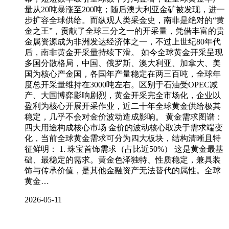
量从20吨暴涨至200吨；随后澳大利亚金矿被发现，进一
步扩容全球供给。而纵观人类采金史，南非是绝对的“黄
金之王”，贡献了全球三分之一的开采量，凭借丰富的贵
金属资源成为非洲发达经济体之一，不过上世纪80年代
后，南非黄金开采量持续下滑。 如今全球黄金开采呈现
多国分散格局，中国、俄罗斯、澳大利亚、加拿大、美
国为核心产金国，各国年产量稳定在两三百吨，全球年
度总开采量维持在3000吨左右。区别于石油受OPEC减
产、大国博弈影响剧烈，黄金开采完全市场化，企业以
盈利为核心开展开采作业，近二十年全球黄金供给极其
稳定，几乎不会对金价波动造成影响。 黄金需求图谱：
四大用途构成核心市场 金价的波动核心取决于需求端变
化，当前全球黄金需求可分为四大板块，结构清晰且特
征鲜明： 1. 珠宝首饰需求（占比近50%） 这是黄金最基
础、最稳定的需求。黄金色泽独特、性质稳定，兼具装
饰与传承价值，是其他金融资产无法替代的属性。全球
黄金…
2026-05-11