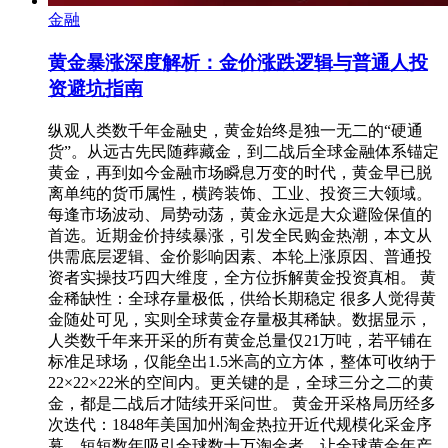
金融
黄金暴涨深度解析：金价涨跌逻辑与普通人投
资避坑指南
纵观人类数千年金融史，黄金始终是独一无二的“硬通
货”。从远古先民随葬藏金，到二战后全球金融体系锚定
黄金，再到如今金融市场瞬息万变的时代，黄金早已脱
离单纯的货币属性，横跨装饰、工业、投资三大领域。
每逢市场波动、局势动荡，黄金永远是大众避险保值的
首选。近期金价持续暴涨，引发全民购金热潮，本文从
供需底层逻辑、金价影响因素、本轮上涨原因、普通投
资者实操技巧四大维度，全方位拆解黄金投资真相。 黄
金稀缺性：全球存量极低，供给长期稳定 很多人觉得黄
金随处可见，实则全球黄金存量极其稀缺。数据显示，
人类数千年来开采的所有黄金总量仅21万吨，若平铺在
标准足球场，仅能垒出1.5米高的立方体，整体可收纳于
22×22×22米的空间内。更关键的是，全球三分之二的黄
金，都是二战后才陆续开采问世。 黄金开采格局历经多
次迭代：1848年美国加州淘金热拉开近代规模化采金序
幕，短短数年吸引全球数十万淘金者，让全球黄金年产