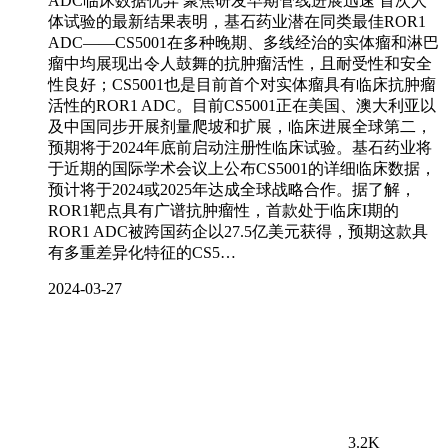
ADC临床数据优异 聚焦研发早期管线进展迅速 首次人
体试验的最新结果表明，基石药业潜在同类最佳ROR1
ADC——CS5001在多种晚期、多线经治的实体瘤和淋巴
瘤中均展现出令人鼓舞的抗肿瘤活性，且耐受性和安全
性良好；CS5001也是目前首个对实体瘤具有临床抗肿瘤
活性的ROR1 ADC。目前CS5001正在美国、澳大利亚以
及中国同步开展剂量爬坡和扩展，临床进展全球第二，
预期将于2024年底前启动注册性临床试验。基石药业将
于近期的国际学术会议上公布CS5001的详细临床数据，
预计将于2024或2025年达成全球战略合作。据了解，
ROR1靶点具有广谱抗肿瘤性，首款处于临床I期的
ROR1 ADC被跨国药企以27.5亿美元获得，预期这款具
有多重差异化特征的CS5…
2024-03-27
3.2K