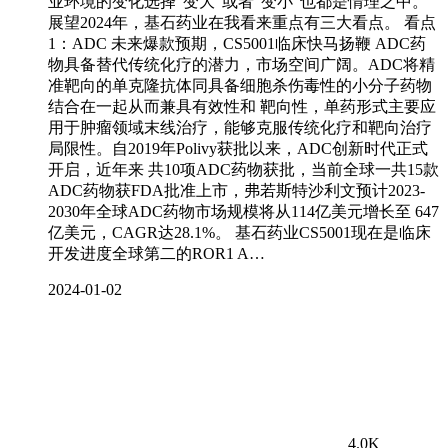
业环境的变化选择“变大“或者”变小“也都是情理之中。
展望2024年，基石药业在我看来重点有三大看点。 看点
1：ADC 未来爆款预期，CS5001临床快马扬鞭 ADC药
物具备替代传统化疗的潜力，市场空间广阔。ADC将精
准靶向的单克隆抗体同具备细胞杀伤毒性的小分子药物
结合在一起从而兼具有效性和 靶向性，单药形式主要应
用于肿瘤领域末线治疗，能够克服传统化疗和靶向治疗
局限性。自2019年Polivy获批以来，ADC创新时代正式
开启，近年来 共10项ADC药物获批，当前全球一共15款
ADC药物获FDA批准上市，弗若斯特沙利文预计2023-
2030年全球ADC药物市场规模将从114亿美元增长至 647
亿美元，CAGR达28.1%。 基石药业CS5001现在是临床
开发进度全球第二的ROR1 A…
2024-01-02
4.0K