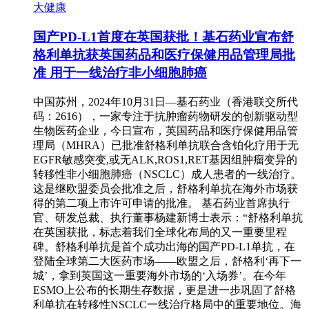
大健康
国产PD-L1首度在英国获批！基石药业宣布舒
格利单抗获英国药品和医疗保健用品管理局批
准 用于一线治疗非小细胞肺癌
中国苏州，2024年10月31日—基石药业（香港联交所代
码：2616），一家专注于抗肿瘤药物研发的创新驱动型
生物医药企业，今日宣布，英国药品和医疗保健用品管
理局（MHRA）已批准舒格利单抗联合含铂化疗用于无
EGFR敏感突变,或无ALK,ROS1,RET基因组肿瘤变异的
转移性非小细胞肺癌（NSCLC）成人患者的一线治疗。
这是继欧盟委员会批准之后，舒格利单抗在海外市场获
得的第二项上市许可申请的批准。 基石药业首席执行
官、研发总裁、执行董事杨建新博士表示：“舒格利单抗
在英国获批，标志着我们全球化布局的又一重要里程
碑。舒格利单抗是首个成功出海的国产PD-L1单抗，在
登陆全球第二大医药市场——欧盟之后，舒格利‘再下一
城’，拿到英国这一重要海外市场的‘入场券’。在今年
ESMO上公布的长期生存数据，更是进一步巩固了舒格
利单抗在转移性NSCLC一线治疗格局中的重要地位。海