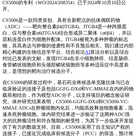
CS5006的专利（WO/2024/208354）已于2024年10月10日公
开。
CS5006是一款同类首创、具有全新靶点的抗体偶联药物
（ADC）——靶向整合素β4(ITGB4)。ITGB4是一种跨膜蛋
白，仅与整合素α6(ITGA6)结合形成异二聚体（α6β4），并以
层粘连蛋白作为细胞外配体。ITGB4被视为多种肿瘤的标志
物，其高表达与肿瘤的侵袭性和不良预后相关。我们通过内部
精心构建的生物信息学平台、结合前沿
AI
算法分析以及综合
对比已发表的文献，发现ITGB4在非小细胞肺癌、结直肠癌、
食管鳞状细胞癌和头颈部鳞状细胞癌等多种适应症中高度表
达，是理想的靶向治疗候选分子。
在CS5006的研发过程中，基石药业将候选单克隆抗体与已在
临床验证的连接子及包括GGFG-DXd和VC-MMAE在内的药物
载荷相结合，作为模型ADC分子，以支持项目的概念验证研
究。体外研究结果表明，CS5006-GGFG-DXd和CS5006-VC-
MMAE ADCs在肿瘤细胞内化后，均能高效释放细胞毒素，迅
速杀死肿瘤细胞。体内研究结果进一步验证了这两种ADC强
大的抗肿瘤活性和符合预期的耐受性，为其下一步临床开发提
供了有力的数据支持。目前，CS5006采用了自主知识产权的
连接子，已接近完成临床前候选分子（PCC）的筛选，预计将