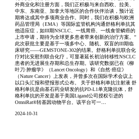
外商业化和注册方面，我们正积极与来自西欧、拉美、
中东、东南亚、加拿大等地区的合作伙伴洽谈，预计近
期将达成其中多项商业合作。同时，我们在积极与欧洲
药品管理局（EMA）等国际监管机构沟通舒格利单抗其
他适应症，如III期NSCLC、一线胃癌、一线食管鳞癌的
上市申请，期待为全球更多患者带来创新的治疗方案。”
此次获批主要是基于一项多中心、随机、双盲的III期临
床研究——GEMSTONE-302的结果。舒格利单抗联合化
疗对比安慰剂联合化疗，可显著延长初治转移性NSCLC
患者的无进展生存期和总生存期。该研究数据已在《柳
叶刀·肿瘤学》（Lancet Oncology）和《自然·癌症》
（Nature Cancer）上发表，并曾多次在国际学术会议上
以口头汇报和壁报形式公布。 关于舒格利单抗注射液 舒
格利单抗是由基石药业研发的抗PD-L1单克隆抗体，舒
格利单抗的开发是基于美国Ligand公司授权引进的
OmniRat®转基因动物平台。该平台可一…
2024-10-31