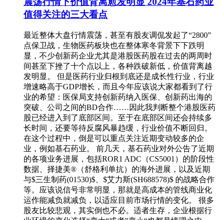
震荡行情下价值背离愈发明显 2024年基石药业
值得关注的三大看点
最近整体大盘行情震荡，甚至有股友调侃发起了“2800”
点保卫战，生物医药板块也在整体寒冬背景下下跌明
显，不少创新药企业尤其是港股医药股在过去的两周时
间甚至下挫了十个点以上，各种跌破新低，价值背离越
发明显。 但是医药行业归根到底还是成长性行业，行业
增速略高于GDP增长，而且今年应该说大家都看到了行
业的希望：医保局支持创新药纳入医保、创新药出海的
突破、公司之间的BD合作……因此我判断整个港股医药
股已经进入到了底部区间。至于在底部区间还会持续多
长时间，还要等待反腐风暴趋缓，行业价值不断回归。
在这个过程中，倒是可以重点关注近期变动较多的企
业，例如基石药业。 前几天，基石药业对外公告了近期
的各项业务进展，包括ROR1 ADC（CS5001）的阶段性
数据、择捷美®（舒格利单抗）的海外进展，以及近期
与$三生制药(01530)$、$艾力斯(SH688578)$ 的战略合作
等。应该说信号非常明显，那就是高成本的管线商业化
运作能减负就减负，以适应目前市场行情的变化。 很多
股友比较悲观，其实倒也不必。适者生存，企业根据行