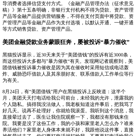
导消费者选择信贷支付方式。《金融产品管理办法（征求意见
稿）》第十五条明确，非银行支付机构不得为贷款、资产管理
产品等金融产品提供营销服务，不得在支付页面中将贷款、资
产管理产品等金融产品作为支付选项，以默认开通、一键开通
等方式销售贷款、资产管理产品。
美团金融
贷款业务蒙眼狂奔
，
屡被投诉
“
暴力催收
”
黑猫投诉显示，近30天来关于“美团借钱”的投诉有近3000条，
而这些投诉大多都与”暴力催收“有关。发现网记者观察到，美
团借钱被投诉暴力催收是因为其在催收时采用短信或电话轰
炸、威胁恐吓借款人及其亲朋好友、联系借款人工作单位等行
为有关。
8月24日，有“美团借钱”用户在黑猫投诉上反映道：这半个
月，美团天天打电话给我公司前台，未经我的允许，泄露我的
个人隐私。搞得我没法做人，我老板知道这件事后，把我骂了
好几天。说再不处理好，你就给我滚蛋。我听到这个消息，我
直接晕过去了，医生让我住院观察一下，我都没有那钱来住
院。我要是没了这份工作，我的小孩和家里老人怎么办？谁来
养活他们？家里老人身体本来就不好，我跟他说这件事，直接