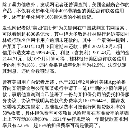
除了暴力催收外，发现网记者还曾调查到，美团金融所合作的
产品，不仅有收超年化利率40%滞纳金的美团点评联名信用
卡，还有超年化利率16%担保费的小额信贷。
发现网记者以“美团信用卡”为关键词在中国裁判文书网搜索，
可以看到超4800条记录，其中绝大多数是桂林银行起诉美团桂
林银行联名信用卡用户逾期未还款的。其中一个案例中提到，
卢某某于2021年10月18日逾期未还款，截止2022年8月22日，
信用卡透支本金5996.46元、利息（含复利）901.43元、违约金
2144.71元。以10个月计算可得，桂林银行美团点评联名信用
卡的利率为18%，违约金换算成年化利率为42.9%。法院认定
其利息、违约金数额过高。
曾有美团用户向记者反馈，他于2021年2月通过美团App的推
荐向某消费金融公司和某银行申请了一笔1年期的小额信用贷
款，事后他查询到自己签署了一份与某担保公司的委托担保服
务协议，协议中载明其贷款代办费率为16.075644%。国家发
改委相关政策规定，基准担保费率可按银行同期贷款利率的
50%收取，具体担保费率可依项目风险程度在基准费率的基础
上上下浮动30%到50%，2021年央行规定的一年期贷款基准利
率只有2.25%，超16%的担保费率可谓是很高了。