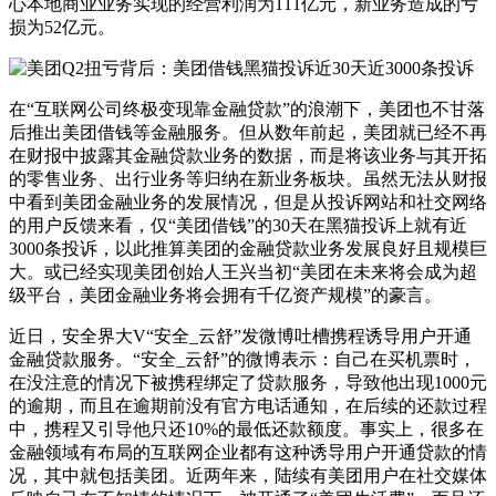
心本地商业业务实现的经营利润为111亿元，新业务造成的亏
损为52亿元。
在“互联网公司终极变现靠金融贷款”的浪潮下，美团也不甘落
后推出美团借钱等金融服务。但从数年前起，美团就已经不再
在财报中披露其金融贷款业务的数据，而是将该业务与其开拓
的零售业务、出行业务等归纳在新业务板块。虽然无法从财报
中看到美团金融业务的发展情况，但是从投诉网站和社交网络
的用户反馈来看，仅“美团借钱”的30天在黑猫投诉上就有近
3000条投诉，以此推算美团的金融贷款业务发展良好且规模巨
大。或已经实现美团创始人王兴当初“美团在未来将会成为超
级平台，美团金融业务将会拥有千亿资产规模”的豪言。
近日，安全界大V“安全_云舒”发微博吐槽携程诱导用户开通
金融贷款服务。“安全_云舒”的微博表示：自己在买机票时，
在没注意的情况下被携程绑定了贷款服务，导致他出现1000元
的逾期，而且在逾期前没有官方电话通知，在后续的还款过程
中，携程又引导他只还10%的最低还款额度。事实上，很多在
金融领域有布局的互联网企业都有这种诱导用户开通贷款的情
况，其中就包括美团。近两年来，陆续有美团用户在社交媒体