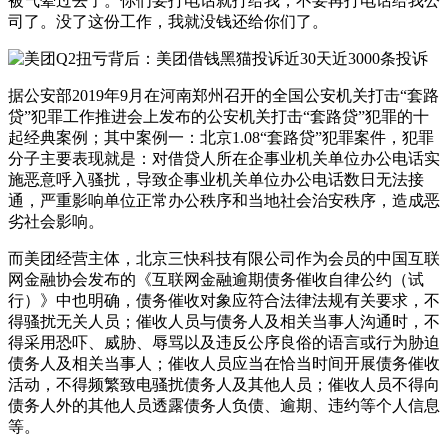
被气晕过去了。你们要打电话就打给我，不要再打电话给我公
司了。没了这份工作，我就没钱还给你们了。
据公安部2019年9月在河南郑州召开的全国公安机关打击“套路
贷”犯罪工作推进会上发布的公安机关打击“套路贷”犯罪的十
起经典案例；其中案例一：北京1.08“套路贷”犯罪案件，犯罪
分子主要表现就是：对借贷人所在企事业机关单位办公电话实
施恶意呼入骚扰，导致企事业机关单位办公电话数日无法接
通，严重影响单位正常办公秩序和当地社会治安秩序，造成恶
劣社会影响。
而美团经营主体，北京三快科技有限公司作为会员的中国互联
网金融协会发布的《互联网金融逾期债务催收自律公约（试
行）》中也明确，债务催收对象应符合法律法规有关要求，不
得骚扰无关人员；催收人员与债务人及相关当事人沟通时，不
得采用恐吓、威胁、辱骂以及违反公序良俗的语言或行为胁迫
债务人及相关当事人；催收人员应当在恰当时间开展债务催收
活动，不得频繁致电骚扰债务人及其他人员；催收人员不得向
债务人外的其他人员透露债务人负债、逾期、违约等个人信息
等。