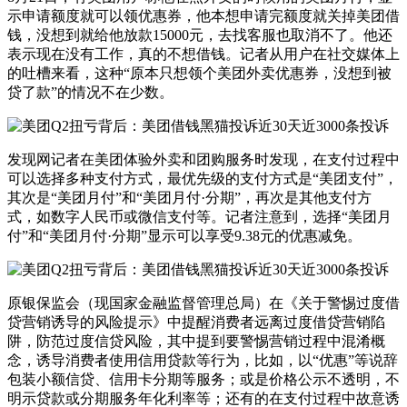
示申请额度就可以领优惠券，他本想申请完额度就关掉美团借
钱，没想到就给他放款15000元，去找客服也取消不了。他还
表示现在没有工作，真的不想借钱。记者从用户在社交媒体上
的吐槽来看，这种“原本只想领个美团外卖优惠券，没想到被
贷了款”的情况不在少数。
发现网记者在美团体验外卖和团购服务时发现，在支付过程中
可以选择多种支付方式，最优先级的支付方式是“美团支付”，
其次是“美团月付”和“美团月付·分期”，再次是其他支付方
式，如数字人民币或微信支付等。记者注意到，选择“美团月
付”和“美团月付·分期”显示可以享受9.38元的优惠减免。
原银保监会（现国家金融监督管理总局）在《关于警惕过度借
贷营销诱导的风险提示》中提醒消费者远离过度借贷营销陷
阱，防范过度信贷风险，其中提到要警惕营销过程中混淆概
念，诱导消费者使用信用贷款等行为，比如，以“优惠”等说辞
包装小额信贷、信用卡分期等服务；或是价格公示不透明，不
明示贷款或分期服务年化利率等；还有的在支付过程中故意诱