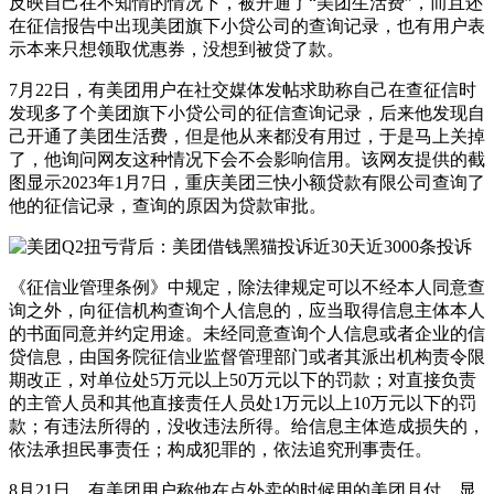
反映自己在不知情的情况下，被开通了“美团生活费”，而且还
在征信报告中出现美团旗下小贷公司的查询记录，也有用户表
示本来只想领取优惠券，没想到被贷了款。
7月22日，有美团用户在社交媒体发帖求助称自己在查征信时
发现多了个美团旗下小贷公司的征信查询记录，后来他发现自
己开通了美团生活费，但是他从来都没有用过，于是马上关掉
了，他询问网友这种情况下会不会影响信用。该网友提供的截
图显示2023年1月7日，重庆美团三快小额贷款有限公司查询了
他的征信记录，查询的原因为贷款审批。
《征信业管理条例》中规定，除法律规定可以不经本人同意查
询之外，向征信机构查询个人信息的，应当取得信息主体本人
的书面同意并约定用途。未经同意查询个人信息或者企业的信
贷信息，由国务院征信业监督管理部门或者其派出机构责令限
期改正，对单位处5万元以上50万元以下的罚款；对直接负责
的主管人员和其他直接责任人员处1万元以上10万元以下的罚
款；有违法所得的，没收违法所得。给信息主体造成损失的，
依法承担民事责任；构成犯罪的，依法追究刑事责任。
8月21日，有美团用户称他在点外卖的时候用的美团月付，显