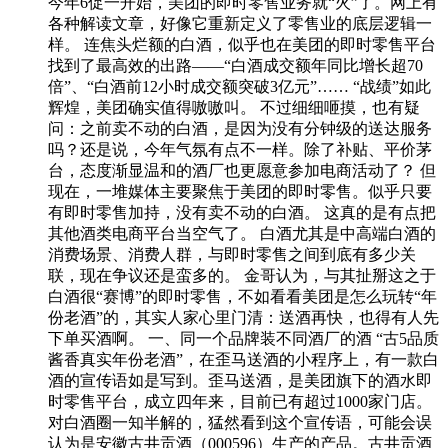
今年6促一开始，美团的即时零售业务就“火”了。网上有
各种解读文章，好像它重新定义了零售业的底层逻辑一
样。 连焦头烂额的白酒，似乎也在美团的即时零售平台
找到了最高效的出路——“白酒成交额年同比增长超70
倍”、“白酒前12小时成交额突破3亿元”…… “战绩”如此
辉煌，美团确实值得嗷嗷叫。 不过细细咂摸，也有疑
问：之前卖不动的白酒，是因为没有分钟级的送达服务
吗？还是说，今年气氛有点不一样。除了补贴、平价茅
台，态度渐显温和的酒厂也更愿意参加电商活动了？ 但
现在，一堆媒体主要聚焦于美团的即时零售。似乎只要
有即时零售加持，没有卖不动的白酒。 这真的是有点把
其他酒类电商平台当空气了。 白酒尤其是中高端白酒的
消费场景、消费人群，与即时零售之间到底有多少关
联，现在争议还是蛮多的。 金哥认为，与其扯掰这之于
白酒很“赛博”的即时零售，不如看看美团是怎么玩转“年
份老酒”的，其实人家心里门清：送酒再快，也得有人先
下单买酒啊。 一、同一个品牌装不同酒厂的酒 “古5品质
酱香真实年份老酒”，在歪马送酒的小程序上，有一款白
酒的宣传语如是写到。歪马送酒，是美团旗下的酒水即
时零售平台，成立四年来，目前已有超过1000家门店。
对白酒圈一知半解的，猛然看到这个宣传语，可能会误
认为是安徽古井贡酒（000596）生产的产品。古井贡酒