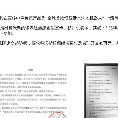
s，因其在宣传中声称该产品为“全球首款恒压活水洗地机器人”、“滚
出科沃斯的该表述涉嫌虚假宣传。杉川机表示，其旗下3i品牌在2
清洁功能。
法院递交起诉状，要求科沃斯赔偿经济损失及合理开支45万元，