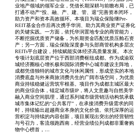
业地产领域的领军企业，凭借长期深耕与前瞻布局，已
打通不动产“投、融、产、建、管、退”完善资本闭环，
助力资产和资本高效循环。本项目为瑞众保险继Pre-
REIT基金合作后再次携手华润、助力其商业资产证券化
的关键实践。一方面，依托华润置地专业的商管能力，
不断挖掘优质资产储备，为长期资金匹配优质压舱石资
产；另一方面，瑞众保险深度参与头部商管机构多层次
REITs平台建设，持续赋能实体经济高质量发展。 本次
专项计划底层资产位于西部消费枢纽成都。作为成渝双
城经济圈核心增长极和国际消费中心城市建设主阵地，
成都凭借独特的城市文化与休闲属性，形成坚实的本地
消费底盘与外来商旅消费共生的广阔市场空间，为优质
商业持续稳健运营筑牢根基。项目作为成都主城区最大
的商业综合体，锚定城市级IP，将人文意趣与自然美学
融入商业空间肌理，通过系列城市级营销活动构筑承载
城市集体记忆的“公共客厅”，在承接消费升级需求的同
时，持续输出超越商业本身的文化价值。依托深厚的运
营积淀与持续的内容创新，项目展现出突出的经营韧性
与号召力，客流领跑西南，经营业绩位列成都非重奢购
物中心榜首，…