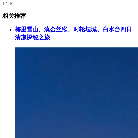
17:44
相关推荐
梅里雪山、滇金丝猴、时轮坛城、白水台四日
清凉探秘之旅