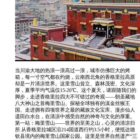
当川渝大地的热浪一浪高过一浪，城市仿佛巨大的烤
箱，每一寸空气都在灼烧，云南西北角的香格里拉高原
却是一片清凉世界。这里雪山耸立、森林茂密、文化深
厚，夏季平均气温仅15-20℃。这个夏天，请跟随我们的
脚步，走进香格里拉四大不可错过的奇观——朝圣藏地
八大神山之首梅里雪山、探秘全球独有的滇金丝猴王
国、走进拥有四项世界之最的藏族文化宝库、漫步仙人
遗田白水台，在清凉中感受自然的神奇与文化的厚重。
第一站：梅里雪山——世界的至美之山，心灵的清凉归
所 从香格里拉城区沿214国道西行约3.5小时，便抵达德
钦县境内的梅里雪山国家公园。这里是世界自然遗产“三