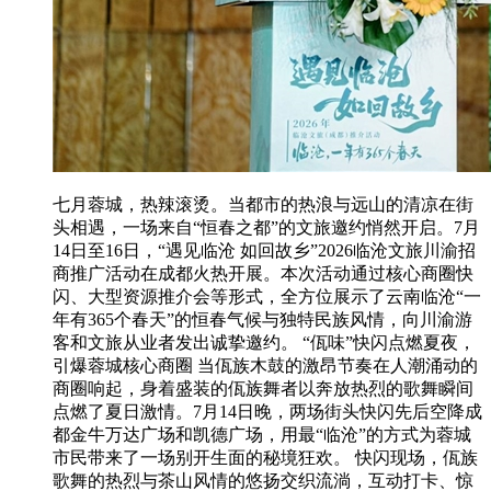
七月蓉城，热辣滚烫。当都市的热浪与远山的清凉在街
头相遇，一场来自“恒春之都”的文旅邀约悄然开启。7月
14日至16日，“遇见临沧 如回故乡”2026临沧文旅川渝招
商推广活动在成都火热开展。本次活动通过核心商圈快
闪、大型资源推介会等形式，全方位展示了云南临沧“一
年有365个春天”的恒春气候与独特民族风情，向川渝游
客和文旅从业者发出诚挚邀约。 “佤味”快闪点燃夏夜，
引爆蓉城核心商圈 当佤族木鼓的激昂节奏在人潮涌动的
商圈响起，身着盛装的佤族舞者以奔放热烈的歌舞瞬间
点燃了夏日激情。7月14日晚，两场街头快闪先后空降成
都金牛万达广场和凯德广场，用最“临沧”的方式为蓉城
市民带来了一场别开生面的秘境狂欢。 快闪现场，佤族
歌舞的热烈与茶山风情的悠扬交织流淌，互动打卡、惊