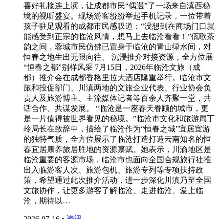
喜好礼接连上演，让成都市民“偶遇”了一场来自滇西秘
境的视听盛宴。现场游客纷纷举起手机记录，一位带着
孩子驻足观看的成都市民感叹道：“没想到在商场门口就
能感受到正宗的临沧风情，想马上去临沧看看！”佤歌茶
韵之间，蓉城市民仿佛已置身于临沧的青山绿水间，对
恒春之地生出无限向往。 沉浸推介对接资源，全方位展
“恒春之都”别样风采 7月15日，2026年临沧文旅（成
都）推介会在成都香格里拉大酒店隆重举行。临沧市文
旅和投促部门、川滇两地的文旅企业代表、行业协会负
责人及旅游博主、主流媒体记者等百余人齐聚一堂，共
话合作、共谋发展。 “临沧是一座春天眷顾的城市，更
是一片值得被世界看见的秘境。”临沧市文化和旅游局丁
玲局长在致辞中，描绘了临沧作为“恒春之城”宜居宜游
的独特气质，全方位展示了临沧打造打造云南知名的恒
春宜居康养旅居胜地的资源禀赋。她表示，川渝地区是
临沧重要的客源市场，临沧市也面向全国合规旅行社推
出入临游客人次、旅游包机、旅游专列等专项扶持政
策，希望通过此次推介活动，进一步深化川滇乃至全国
文旅协作，让更多游客了解临沧、走进临沧、爱上临
沧，期待以…
2026-07-16
•
资讯