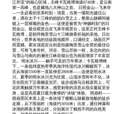
江并流”的核心区域，主峰卡瓦格博海拔6740米，是云南
第一高峰，也是藏地八大神山之首。 日照金山—飞来寺
—一生必看的至美时刻：清晨，当第一缕阳光越过山
脊，洒在太子十三峰的皑皑白雪之上，整座山脉瞬间被
镀上一层璀璨的金色——这便是被誉为“神赐时刻”的日
照金山。最佳观赏点在飞来寺观景台，这里正对主峰卡
瓦格博，是朝拜梅里雪山十三峰烧香祈福的圣地。日出
时分，世界各地的信徒跪地膜拜，口诵经文，场面庄严
而震撼。雾浓顶迎宾台则是拍摄梅里雪山全景的最佳位
置，可将飞来寺村、河谷、雪山尽收一框，东北向的白
马雪山与南向的澜沧江峡谷烟云也为画面增添了丰富层
次。 明永冰川——触手可及的万年寒冰：卡瓦格博峰
下，一条低纬度热带季风海洋性现代冰川蜿蜒而下，冰
舌从海拔5500米一直延伸至2800米——这便是明永冰
川。夏季的明永冰川尤为壮观，山顶冰雪终年不化，冰
舌在阳光下泛着幽蓝光芒。徒步或骑马沿栈道而上，可
近距离触摸万年寒冰，感受刺骨的凉意从指尖蔓延至全
身，这是高原夏日最为奢侈的“冰镇”体验。 雨崩村——
雨崩景区本质上是一条浓缩了横断山脉极致地貌的徒步
走廊，从下雨崩村（海拔约3050米）出发，通往神瀑和
冰湖的两条主要山径，分别展示了截然不同的自然美