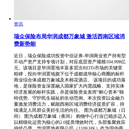
资讯
瑞众保险布局华润成都万象城 激活西南区域消
费新势能
近日，瑞众保险成功投资中信证券-华润商业资产持有型
不动产资产支持专项计划，对应底层资产规模104.998亿
元。该项目是华润置地丰富多层次REITs市场的关键里
程碑，投向华润置地旗下位于成都成华核心商圈的标杆
商业综合体成都万象城及木棉花酒店。 该项目的成功落
地，是保险资金深度融入国家扩大内需战略、支持实体
经济发展的标杆实践，亦是保险资金发挥“耐心资本”独
特优势、守护民生福祉的生动范例。本次投资以金融力
量激发消费活力，赋能西南区域消费经济提质扩容，持
续满足人民群众美好生活的向往。 图为成都万象城（日
间） 图为成都万象城（夜间） 购物中心行业已稳步迈入
以精细化运营为核心的2.0提质增效时代，头部集聚效应
持续凸显。华润置地有限公司（1109.HK）作为国内商