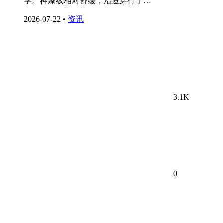
学。神瀑线相对舒缓，沿途穿行于…
2026-07-22
•
资讯
3.1K
0