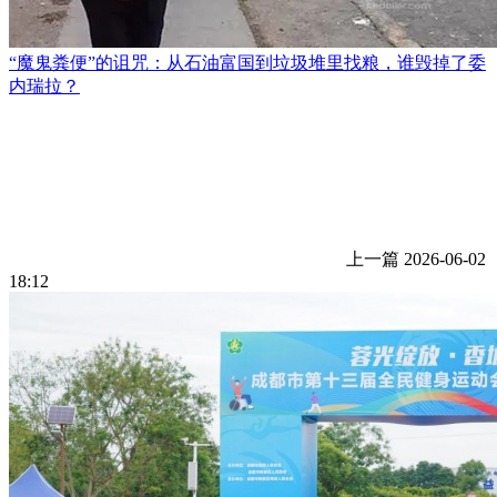
“魔鬼粪便”的诅咒：从石油富国到垃圾堆里找粮，谁毁掉了委
内瑞拉？
上一篇
2026-06-02
18:12