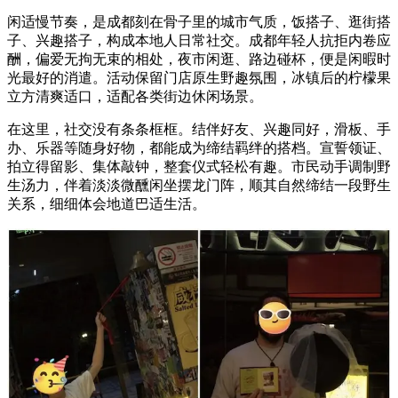
闲适慢节奏，是成都刻在骨子里的城市气质，饭搭子、逛街搭
子、兴趣搭子，构成本地人日常社交。成都年轻人抗拒内卷应
酬，偏爱无拘无束的相处，夜市闲逛、路边碰杯，便是闲暇时
光最好的消遣。活动保留门店原生野趣氛围，冰镇后的柠檬果
立方清爽适口，适配各类街边休闲场景。
在这里，社交没有条条框框。结伴好友、兴趣同好，滑板、手
办、乐器等随身好物，都能成为缔结羁绊的搭档。宣誓领证、
拍立得留影、集体敲钟，整套仪式轻松有趣。市民动手调制野
生汤力，伴着淡淡微醺闲坐摆龙门阵，顺其自然缔结一段野生
关系，细细体会地道巴适生活。