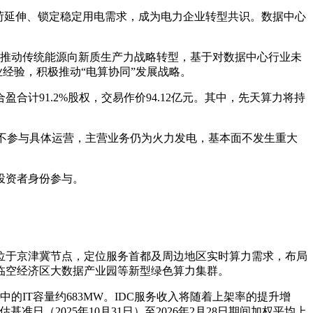
荷延伸、锁定稳定用电需求，成为电力企业转型共识。数据中心
、推动传统能源向新质生产力战略转型，基于对数据中心行业未
经验，积极推动“电算协同”发展战略。
计91.2%股权，交易作价94.12亿元。其中，先天算力将持
表、不参与具体运营，主营业务仍为火力发电，基本面不发生重大
投资者身份参与。
位于京津冀节点，定位服务首都及周边地区实时算力需求，布局
临空经济区大数据产业园等新型绿色算力集群。
划中的IT容量约683MW。IDC服务收入将随着上架率的提升增
准日（2025年10月31日）至2026年2月28日期间加权平均上