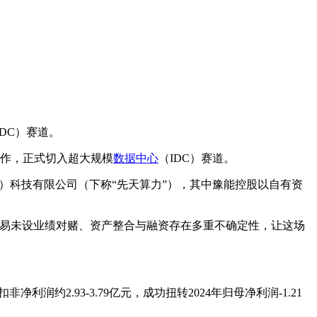
DC）赛道。
本运作，正式切入超大规模
数据中心
（IDC）赛道。
南）科技有限公司（下称“先天算力”），其中豫能控股以自有资
交易未设业绩对赌、资产整合与融资存在多重不确定性，让这场
利润约2.93-3.79亿元，成功扭转2024年归母净利润-1.21