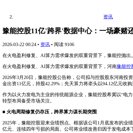
资讯
豫能控股11亿'跨界'数据中心：一场豪赌
2026-03-22 00:24
•
资讯
•
阅读 9106
在火电盈利修复、AI算力需求爆发的双重背景下，豫能控抛出
在火电盈利修复、AI算力需求爆发的双重背景下，河南
豫能控
2026年3月20日，豫能控股公告称，公司拟与控股股东河南
金出资11亿元，持股42.29%；先天算力将牵头以94.12亿元
作为以火力发电为主业的传统能源企业，豫能控股希冀以“电力
转型布局备受市场关注。
■ 火电周期修复仍存压，跨界算力谋长期突围
2025年，豫能控股迎来业绩拐点。根据该公司1月底发布的业绩预告，2
亿元、连续四年亏损的局面。公司将业绩改善归因于发电成本