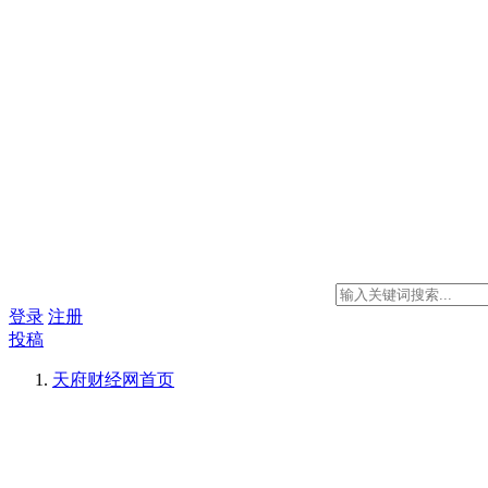
登录
注册
投稿
天府财经网
首页