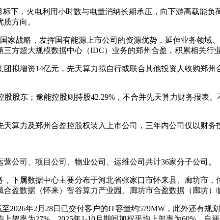
”目标下，火电利用小时数与电量消纳长期承压，向下游高载能负
优质方向。
应国家战略，发挥国有能源上市公司的资源优势，延伸业务领域
三方超大规模数据中心（IDC）业务的郑州合盈，积累相关行业
团拟增资14亿元，先天算力拟自行或联合其他投资人收购郑州合盈合
为控股股东；豫能控股则持股42.29%，不合并先天算力财务报
不将先天算力及郑州合盈控股权装入上市公司，三年内公司仅以财务
营公司、项目公司、物业公司、运维公司共计36家分子公司。
务，下属数据中心主要分布于河北省张家口市怀来县、廊坊市，
镇合盈数据（怀来）智谷算力产业园、廊坊市合盈数据（廊坊）
2026年2月28日已交付客户的IT容量约579MW，此外还有规
率为27%，2025年1-10月期间加权平均上架率为60%，自评估基