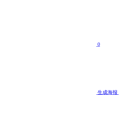
0
生成海报