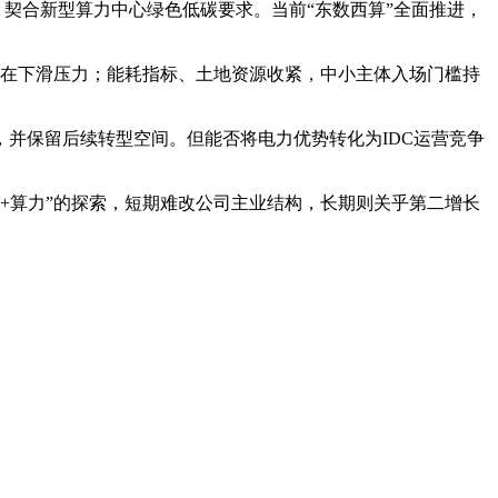
契合新型算力中心绿色低碳要求。当前“东数西算”全面推进，
存在下滑压力；能耗指标、土地资源收紧，中小主体入场门槛持
并保留后续转型空间。但能否将电力优势转化为IDC运营竞争
+算力”的探索，短期难改公司主业结构，长期则关乎第二增长