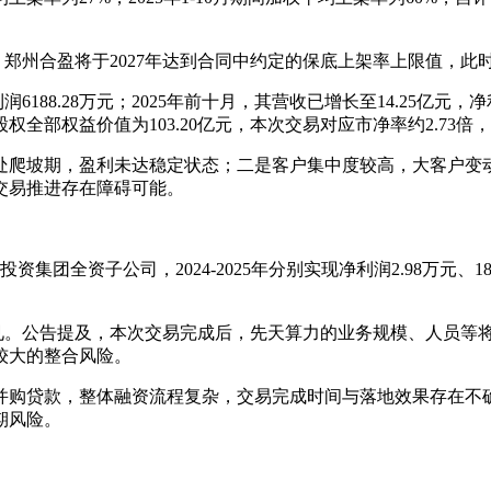
郑州合盈将于2027年达到合同中约定的保底上架率上限值，此时
188.28万元；2025年前十月，其营收已增长至14.25亿元，净利
其股权全部权益价值为103.20亿元，本次交易对应市净率约2.73
处爬坡期，盈利未达稳定状态；二是客户集中度较高，大客户变
交易推进存在障碍可能。
资集团全资子公司，2024-2025年分别实现净利润2.98万元
少见。公告提及，本次交易完成后，先天算力的业务规模、人员等
较大的整合风险。
并购贷款，整体融资流程复杂，交易完成时间与落地效果存在不
期风险。