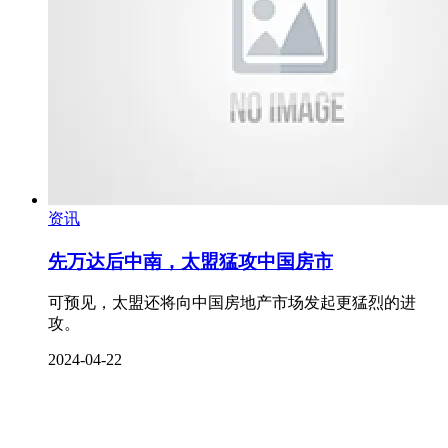
资讯
先万达后中南，太盟猛攻中国房市
可预见，太盟还将向中国房地产市场发起更猛烈的进
攻。
2024-04-22