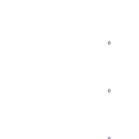
0
0
0