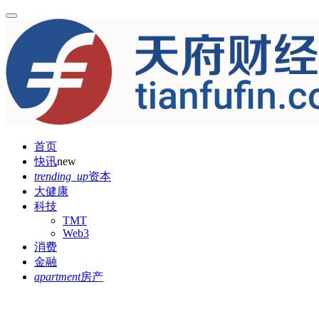
首页
快讯
new
trending_up
资本
大健康
科技
TMT
Web3
消费
金融
apartment
房产