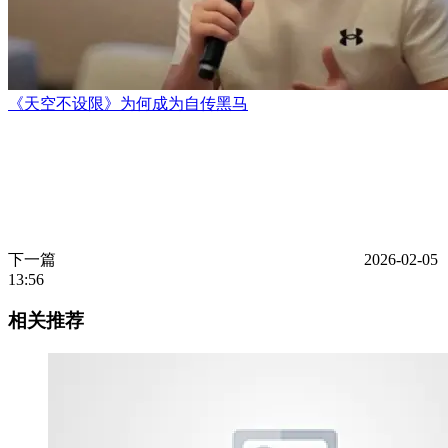
《天空不设限》为何成为自传黑马
下一篇
2026-02-05
13:56
相关推荐