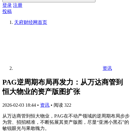
登录
注册
投稿
天府财经网
首页
资讯
PAG逆周期布局再发力：从万达商管到
恒大物业的资产版图扩张
2026-02-03 18:44
•
资讯
•
阅读 322
从万达商管到恒大物业，PAG在不动产领域的逆周期布局步步
为营、招招精准，不断拓展其资产版图，尽显“亚洲小黑石”的
敏锐眼光与果敢魄力。