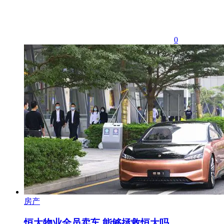
0
房产
恒大物业全员卖车 能够拯救恒大吗