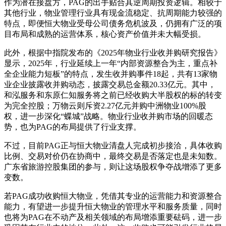
作为潜在接盘方，PAG的出手贴合其逆周期投资逻辑。相较于
其他行业，物业管理行业具有现金流稳定、抗周期能力较强的
特点，即便恒大物业受母公司债务危机波及，仍拥有广泛的项
目布局和成熟的运营体系，核心资产价值并未大幅受损。
此外，根据中指院发布的《2025年物业行业收并购研究报告》
显示，2025年，行业延续上一年“内部资源整合为主，重点补
全企业能力短板”的特点，发生收并购事件18起，共有13家物
业企业披露收并购动态，披露交易总金额20.33亿元。其中，
和泓服务和东原仁知服务将之前已经收购大半股权的标的转变
为完全控股；万物云则斥资2.27亿元并购中洲物业100%股
权，进一步深化“蝶城”战略。物业行业收并购市场的回暖态
势，也为PAG的布局提供了行业支撑。
不过，目前PAG正与恒大物业清盘人完成初步接洽，具体收购
比例、交易对价仍在协商中，最终交易是否落定也是未知数。
广东省旅游控股集团的参与，则让这场股权争夺战增添了更多
变数。
若PAG成功收购恒大物业，凭借其专业的运营能力和资源整合
能力，有望进一步提升恒大物业的管理水平和服务质量，同时
也将为PAG在不动产及相关领域的布局增添重要砝码，进一步