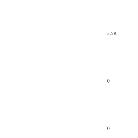
2.5K
0
0