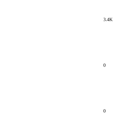
3.4K
0
0