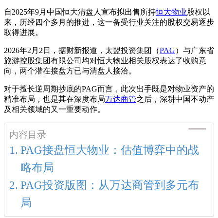
自2025年9月中国恒大清盘人宣布拟出售所持
恒大物业
股权以
来，历经四个多月的推进，这一备受行业关注的股权交易逐步
取得进展。
2026年2月2日，据财新报道，太盟投资集团（
PAG
）与广东省
旅游控股集团有限公司均对恒大物业相关股权表达了收购意
向，两个潜在接盘方已与清盘人接洽。
对于擅长逆周期抄底的PAG而言，此次出手既是对物业资产的
精准布局，也是其在深度布局
万达商管
之后，深耕中国不动产
及相关领域的又一重要动作。
内容目录
PAG接盘恒大物业：估值博弈中的战
略布局
PAG投资版图：从万达商管到多元布
局