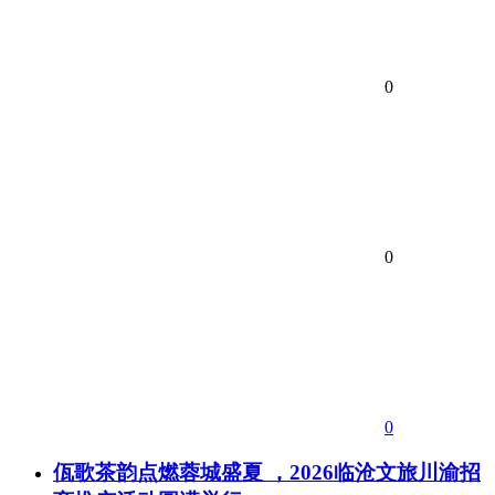
0
0
0
佤歌茶韵点燃蓉城盛夏 ，2026临沧文旅川渝招