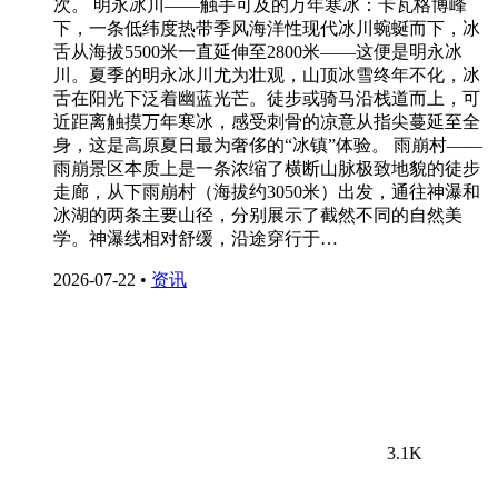
次。 明永冰川——触手可及的万年寒冰：卡瓦格博峰
下，一条低纬度热带季风海洋性现代冰川蜿蜒而下，冰
舌从海拔5500米一直延伸至2800米——这便是明永冰
川。夏季的明永冰川尤为壮观，山顶冰雪终年不化，冰
舌在阳光下泛着幽蓝光芒。徒步或骑马沿栈道而上，可
近距离触摸万年寒冰，感受刺骨的凉意从指尖蔓延至全
身，这是高原夏日最为奢侈的“冰镇”体验。 雨崩村——
雨崩景区本质上是一条浓缩了横断山脉极致地貌的徒步
走廊，从下雨崩村（海拔约3050米）出发，通往神瀑和
冰湖的两条主要山径，分别展示了截然不同的自然美
学。神瀑线相对舒缓，沿途穿行于…
2026-07-22
•
资讯
3.1K