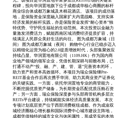
元。该项目是华润置地丰富多层次REITs市场的关键里
程碑，投向华润置地旗下位于成都成华核心商圈的标杆
商业综合体成都万象城及木棉花酒店。 该项目的成功落
地，是保险资金深度融入国家扩大内需战略、支持实体
经济发展的标杆实践，亦是保险资金发挥“耐心资本”独
特优势、守护民生福祉的生动范例。本次投资以金融力
量激发消费活力，赋能西南区域消费经济提质扩容，持
续满足人民群众美好生活的向往。 图为成都万象城（日
间） 图为成都万象城（夜间） 购物中心行业已稳步迈入
以精细化运营为核心的2.0提质增效时代，头部集聚效应
持续凸显。华润置地有限公司（1109.HK）作为国内商
业地产领域的领军企业，凭借长期深耕与前瞻布局，已
打通不动产“投、融、产、建、管、退”完善资本闭环，
助力资产和资本高效循环。本项目为瑞众保险继Pre-
REIT基金合作后再次携手华润、助力其商业资产证券化
的关键实践。一方面，依托华润置地专业的商管能力，
不断挖掘优质资产储备，为长期资金匹配优质压舱石资
产；另一方面，瑞众保险深度参与头部商管机构多层次
REITs平台建设，持续赋能实体经济高质量发展。 本次
专项计划底层资产位于西部消费枢纽成都。作为成渝双
城经济圈核心增长极和国际消费中心城市建设主阵地，
成都凭借独特的城市文化与休闲属性，形成坚实的本地