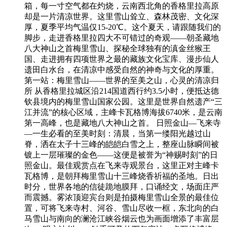
箱，每一寸空气都在灼烧，云南西北角的香格里拉高原
却是一片清凉世界。这里雪山耸立、森林茂密、文化深
厚，夏季平均气温仅15-20℃。这个夏天，请跟随我们的
脚步，走进香格里拉四大不可错过的奇观——朝圣藏地
八大神山之首梅里雪山、探秘全球独有的滇金丝猴王
国、走进拥有四项世界之最的藏族文化宝库、漫步仙人
遗田白水台，在清凉中感受自然的神奇与文化的厚重。
第一站：梅里雪山——世界的至美之山，心灵的清凉归
所 从香格里拉城区沿214国道西行约3.5小时，便抵达德
钦县境内的梅里雪山国家公园。这里是世界自然遗产“三
江并流”的核心区域，主峰卡瓦格博海拔6740米，是云南
第一高峰，也是藏地八大神山之首。 日照金山—飞来寺
—一生必看的至美时刻：清晨，当第一缕阳光越过山
脊，洒在太子十三峰的皑皑白雪之上，整座山脉瞬间被
镀上一层璀璨的金色——这便是被誉为“神赐时刻”的日
照金山。最佳观赏点在飞来寺观景台，这里正对主峰卡
瓦格博，是朝拜梅里雪山十三峰烧香祈福的圣地。日出
时分，世界各地的信徒跪地膜拜，口诵经文，场面庄严
而震撼。雾浓顶迎宾台则是拍摄梅里雪山全景的最佳位
置，可将飞来寺村、河谷、雪山尽收一框，东北向的白
马雪山与南向的澜沧江峡谷烟云也为画面增添了丰富层