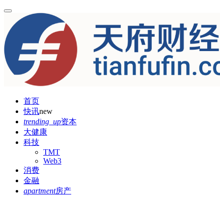
首页
快讯
new
trending_up
资本
大健康
科技
TMT
Web3
消费
金融
apartment
房产