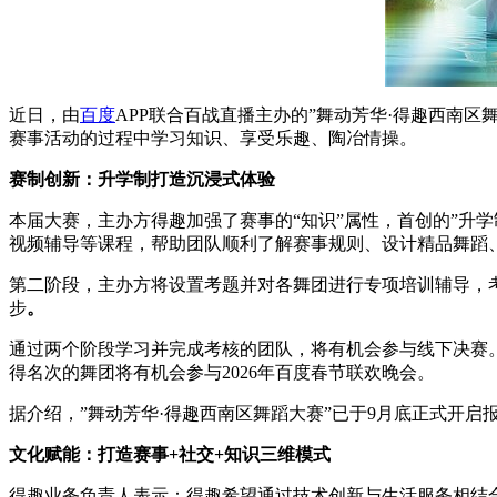
近日，由
百度
APP联合百战直播主办的”舞动芳华·得趣西南区
赛事活动的过程中学习知识、享受乐趣、陶冶情操。
赛制创新：升学制打造沉浸式体验
本届大赛，主办方得趣加强了赛事的“知识”属性，首创的”升
视频辅导等课程，帮助团队顺利了解赛事规则、设计精品舞蹈
第二阶段，主办方将设置考题并对各舞团进行专项培训辅导，
步
。
通过两个阶段学习并完成考核的团队，将有机会参与线下决赛
得名次的舞团将有机会参与2026年百度春节联欢晚会。
据介绍，”舞动芳华·得趣西南区舞蹈大赛”已于9月底正式开启
文化赋能：
打造
赛事
+社交+知识
三维模式
得趣业务负责人表示：得趣希望通过技术创新与生活服务相结