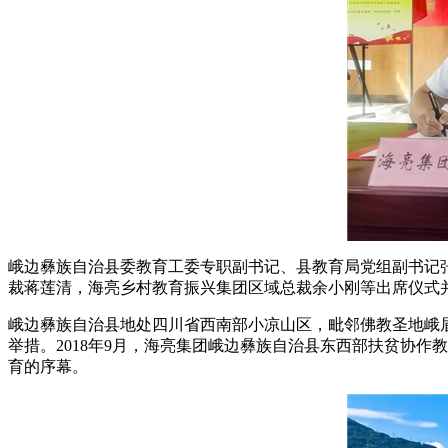
峨边彝族自治县委教育工委专职副书记、县教育局党组副书记
裁蒋莲清，海亮乡村教育振兴集团区域总裁余小刚等出席仪式
峨边彝族自治县地处四川省西南部小凉山区，毗邻佛教圣地峨
举措。2018年9月，海亮集团峨边彝族自治县东西部扶贫协
育的序幕。