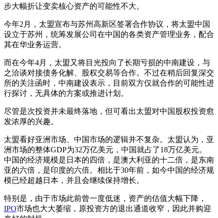
步大幅折让变卖核心资产的可能性不大。
今年2月，太盟宣布与苏州高新区签署合作协议，将太盟中国
设立于苏州，统筹发展公司在中国的各类资产管理业务，配合
其在华业务运营。
而在今年4月，太盟又将目光投向了长期亏损的中南建设，与
之洽谈对接债务化解、股权交易等合作。不过在稍后回复深交
所的关注函时，中南建设表示，目前双方仅就合作的可能性进
行探讨，无具体的方案或推进计划。
尽管是次投资并未最终落地，但可看出太盟对中国股权投资愈
发浓厚的兴趣。
太盟看好亚洲市场、中国市场的逻辑并不复杂。太盟认为，亚
洲市场的整体GDP为32万亿美元，中国就占了18万亿美元。
中国的经济规模是日本的四倍，是澳大利亚的十二倍，是东南
亚的六倍，是印度的六倍。相比于30年前，如今中国的经济规
模已经超越日本，并且会继续保持增长。
特别是，由于市场此前曾一度低迷，资产的估值大幅下降，
IPO
市场也大大萎缩，原投资方的退出通道收窄，因此并购迎