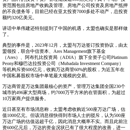
资范围包括房地产收购及管理、房地产公司投资及房地产抵押
的不良债务等，目前已经在亚太投资7000多处不动产，总投资
额约320亿美元。
讲话中单伟建还特别提到了中国的机遇，太盟也确实是那样做
了。
典型的事件是，2023年12月，太盟与万达签订投资协议，由太
盟领投，联合中信资本、Ares Management旗下基金
（Ares）、阿布扎比投资局（ADIA）旗下全资子公司Platinum
Peony和穆巴达拉投资公司（Mubadala Investment Company）
等机构斥资600亿元，收购万达商管60%的股权，为近五年在
中国私募股权市场中单笔最大规模的交易。
万达商管是万达集团最核心的资产，管理万达集团全国230个
城市的496家大型商场，约7000万平方米的在管面积，为超过
10万家商户提供服务。
近日甚至有市场消息称，太盟考虑收购近500座万达广场，估
值1000亿元。但该消息很快得到市场人士的驳斥，认为500座
万达广场的估值远超千亿，因此消息大概率不实。而且此前注
资600亿元后，万达的资金况状已有了很大程度的改善，进一