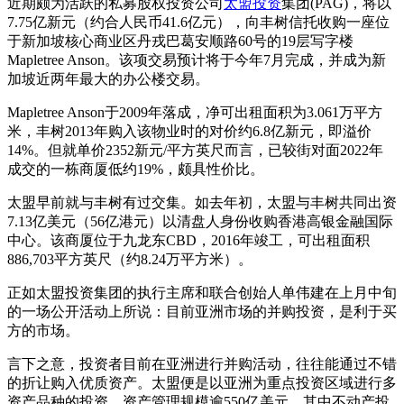
近期颇为活跃的私募股权投资公司
太盟投资
集团(PAG)，将以
7.75亿新元（约合人民币41.6亿元），向丰树信托收购一座位
于新加坡核心商业区丹戎巴葛安顺路60号的19层写字楼
Mapletree Anson。该项交易预计将于今年7月完成，并成为新
加坡近两年最大的办公楼交易。
Mapletree Anson于2009年落成，净可出租面积为3.061万平方
米，丰树2013年购入该物业时的对价约6.8亿新元，即溢价
14%。但就单价2352新元/平方英尺而言，已较街对面2022年
成交的一栋商厦低约19%，颇具性价比。
太盟早前就与丰树有过交集。如去年初，太盟与丰树共同出资
7.13亿美元（56亿港元）以清盘人身份收购香港高银金融国际
中心。该商厦位于九龙东CBD，2016年竣工，可出租面积
886,703平方英尺（约8.24万平方米）。
正如太盟投资集团的执行主席和联合创始人单伟建在上月中旬
的一场公开活动上所说：目前亚洲市场的并购投资，是利于买
方的市场。
言下之意，投资者目前在亚洲进行并购活动，往往能通过不错
的折让购入优质资产。太盟便是以亚洲为重点投资区域进行多
资产品种的投资，资产管理规模逾550亿美元，其中不动产投