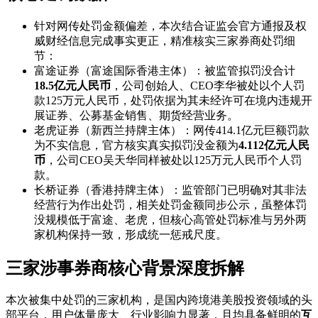
针对网传处罚金额偏差，本次结合证监会官方通报及权
威财经信息完成事实更正，精准核实三家券商处罚细
节：
富途证券（富途国际香港主体）：被监管拟罚没合计
18.5亿元人民币
，公司创始人、CEO李华被处以个人罚
款125万元人民币，处罚依据为其未经许可在境内违规开
展证券、公募基金销售、期货经营业务。
老虎证券（新西兰持牌主体）：网传414.1亿元巨额罚款
为不实信息，官方核实真实拟罚没金额为
4.112亿元人民
币
，公司CEO吴天华同样被处以125万元人民币个人罚
款。
长桥证券（香港持牌主体）：监管部门已明确对其非法
经营行为作出处罚，相关处罚金额同步公示，虽整体罚
没规模低于富途、老虎，但核心高管处罚标准与另外两
家机构保持一致，形成统一惩戒尺度。
三家涉事券商核心背景深度拆解
本次被集中处罚的三家机构，是国内跨境港美股投资领域的头
部平台，用户体量庞大、行业影响力显著，且均具备鲜明的
互