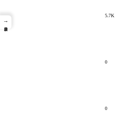
5.7K
→
0
0