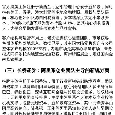
官方持牌主体注册于新西兰，总部管理中心设于新加坡，同时
持有美国、香港、澳大利亚等多地金融牌照。股权与团队层
面，核心创始团队源自网易有道，资本端深度绑定小米系资
本，IPO前小米旗下顺为资本持股14.1%，是其核心机构投资
人，为平台早期发展提供资本与品牌背书。
客户结构与运营布局上，老虎证券核心运营团队、市场获客、
售后体系均落地北京。数据显示，其中国大陆零售客户占公司
整体客户规模的10%左右，内地市场是其核心增量市场，业务
模式同样依托内地流量渠道获客、离岸牌照展业，规避国内金
融监管规则。
（三）长桥证券：阿里系创业团队主导的新锐券商
持牌主体注册于中国香港，属于行业新锐头部跨境券商。团队
与资本层面具备鲜明阿里系特征，核心创始团队大多出身阿里
巴巴、蚂蚁集团，深耕互联网金融与跨境投资领域。股权结构
上，无阿里集团直接持股，主要由阿里系个人资本及专业投资
机构支撑，包括元璟资本、新加坡辉立资本，其中元璟资本由
阿里高管创立，陆兆禧、王刚等阿里系知名投资人参与早期投
资，同时长桥证券曾参与蚂蚁集团港股IPO承销工作，与阿里