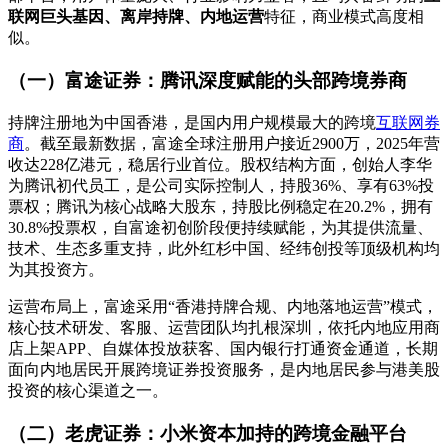
联网巨头基因、离岸持牌、内地运营
特征，商业模式高度相
似。
（一）富途证券：腾讯深度赋能的头部跨境券商
持牌注册地为中国香港，是国内用户规模最大的跨境
互联网券
商
。截至最新数据，富途全球注册用户接近2900万，2025年营
收达228亿港元，稳居行业首位。股权结构方面，创始人李华
为腾讯初代员工，是公司实际控制人，持股36%、享有63%投
票权；腾讯为核心战略大股东，持股比例稳定在20.2%，拥有
30.8%投票权，自富途初创阶段便持续赋能，为其提供流量、
技术、生态多重支持，此外红杉中国、经纬创投等顶级机构均
为其投资方。
运营布局上，富途采用“香港持牌合规、内地落地运营”模式，
核心技术研发、客服、运营团队均扎根深圳，依托内地应用商
店上架APP、自媒体投放获客、国内银行打通资金通道，长期
面向内地居民开展跨境证券投资服务，是内地居民参与港美股
投资的核心渠道之一。
（二）老虎证券：小米资本加持的跨境金融平台