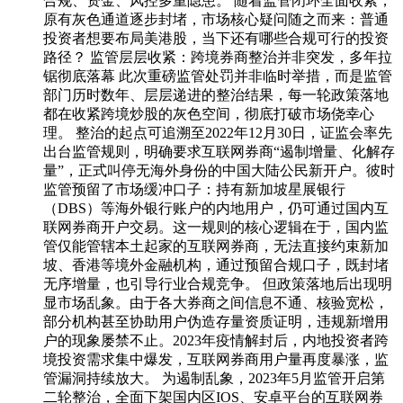
合规、资金、风控多重隐患。 随着监管闭环全面收紧，
原有灰色通道逐步封堵，市场核心疑问随之而来：普通
投资者想要布局美港股，当下还有哪些合规可行的投资
路径？ 监管层层收紧：跨境券商整治并非突发，多年拉
锯彻底落幕 此次重磅监管处罚并非临时举措，而是监管
部门历时数年、层层递进的整治结果，每一轮政策落地
都在收紧跨境炒股的灰色空间，彻底打破市场侥幸心
理。 整治的起点可追溯至2022年12月30日，证监会率先
出台监管规则，明确要求互联网券商“遏制增量、化解存
量”，正式叫停无海外身份的中国大陆公民新开户。彼时
监管预留了市场缓冲口子：持有新加坡星展银行
（DBS）等海外银行账户的内地用户，仍可通过国内互
联网券商开户交易。这一规则的核心逻辑在于，国内监
管仅能管辖本土起家的互联网券商，无法直接约束新加
坡、香港等境外金融机构，通过预留合规口子，既封堵
无序增量，也引导行业合规竞争。 但政策落地后出现明
显市场乱象。由于各大券商之间信息不通、核验宽松，
部分机构甚至协助用户伪造存量资质证明，违规新增用
户的现象屡禁不止。2023年疫情解封后，内地投资者跨
境投资需求集中爆发，互联网券商用户量再度暴涨，监
管漏洞持续放大。 为遏制乱象，2023年5月监管开启第
二轮整治，全面下架国内区IOS、安卓平台的互联网券