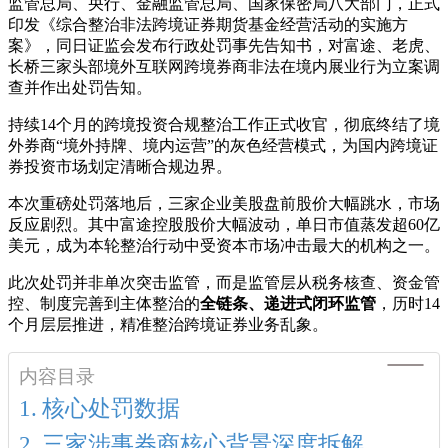
监管总局、央行、金融监管总局、国家保密局八大部门，正式
印发《综合整治非法跨境证券期货基金经营活动的实施方
案》，同日证监会发布行政处罚事先告知书，对富途、老虎、
长桥三家头部境外互联网跨境券商非法在境内展业行为立案调
查并作出处罚告知。
持续14个月的跨境投资合规整治工作正式收官，彻底终结了境
外券商“境外持牌、境内运营”的灰色经营模式，为国内跨境证
券投资市场划定清晰合规边界。
本次重磅处罚落地后，三家企业美股盘前股价大幅跳水，市场
反应剧烈。其中富途控股股价大幅波动，单日市值蒸发超60亿
美元，成为本轮整治行动中受资本市场冲击最大的机构之一。
此次处罚并非单次突击监管，而是监管层从税务核查、资金管
控、制度完善到主体整治的
全链条、递进式闭环监管
，历时14
个月层层推进，精准整治跨境证券业务乱象。
内容目录
核心处罚数据
三家涉事券商核心背景深度拆解