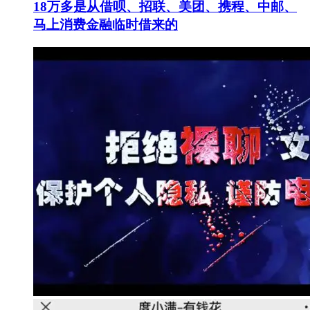
18万多是从借呗、招联、美团、携程、中邮、
马上消费金融临时借来的