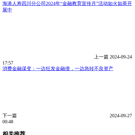
海港人寿四川分公司2024年“金融教育宣传月”活动如火如荼开
展中
上一篇
2024-09-24
17:57
消费金融谋变：一边狂发金融债，一边急转不良资产
下一篇
2024-09-27
00:48
相关推荐