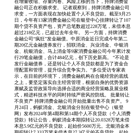
在增量收缩、存量内卷、风险上移的当下，持牌消费金
融公司正在积极求变。 记者观察到，持牌消费金融公司
求变，一方面表现在加快处置个人不良贷款。截至9月25
日，今年有13家消费金融公司在银登中心挂牌转让了107
期个贷不良资产包，资产总笔数超过228万笔，未偿本息
超过218亿元，已超过去年全年。 另一方面，持牌消费
金融公司“疯狂”发金融债。中原消金近日完成今年第二
期20亿元金融债券发行，招联消金、兴业消金、中银消
金、杭银消金、马上消金等9家消费金融公司今年累计发
行29笔金融债，合计484亿元，创下历史新高。 “不论是
发行金融债券，还是转让个人不良贷款都是为了资金合
理配置和管理，提升综合竞争实力。”多位受访专家表
示，在目前的环境下，消费金融机构在合规经营的底线
之上，要坚定落实自主经营管理，根据自身的优势资源
禀赋及监管政策导向选择合适的商业经营策略及展业模
式，精进科技水平的同时持续严密风控防线。 批量转让
不良资产 持牌消费金融公司开始批量出售不良资产。 9
月24日，蚂蚁消金、北银消金分别在银登中心（银登
网）发布2024年第4期和第14期个人不良贷款（个人消费
贷款）转让公告，蚂蚁消金本期拟转让20.0328万笔未偿
本息5.9亿元的不良贷款，起始价5600万元。北银消金本
期拟转让7.333万笔未偿本息27.3亿元的不良贷款，起始