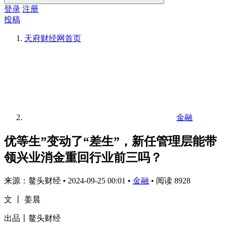
登录
注册
投稿
天府财经网
首页
金融
优等生”变动了“差生”，新任管理层能带
领兴业消金重回行业前三吗？
来源：鳌头财经
•
2024-09-25 00:01
•
金融
•
阅读 8928
文 丨 姜晨
出品丨鳌头财经