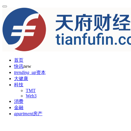
首页
快讯
new
trending_up
资本
大健康
科技
TMT
Web3
消费
金融
apartment
房产