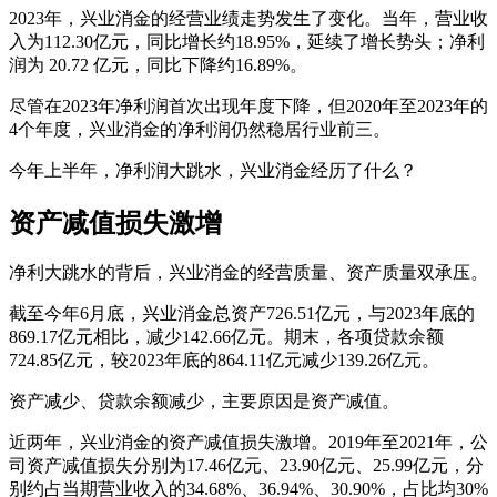
2023年，兴业消金的经营业绩走势发生了变化。当年，营业收
入为112.30亿元，同比增长约18.95%，延续了增长势头；净利
润为 20.72 亿元，同比下降约16.89%。
尽管在2023年净利润首次出现年度下降，但2020年至2023年的
4个年度，兴业消金的净利润仍然稳居行业前三。
今年上半年，净利润大跳水，兴业消金经历了什么？
资产减值损失激增
净利大跳水的背后，兴业消金的经营质量、资产质量双承压。
截至今年6月底，兴业消金总资产726.51亿元，与2023年底的
869.17亿元相比，减少142.66亿元。期末，各项贷款余额
724.85亿元，较2023年底的864.11亿元减少139.26亿元。
资产减少、贷款余额减少，主要原因是资产减值。
近两年，兴业消金的资产减值损失激增。2019年至2021年，公
司资产减值损失分别为17.46亿元、23.90亿元、25.99亿元，分
别约占当期营业收入的34.68%、36.94%、30.90%，占比均30%