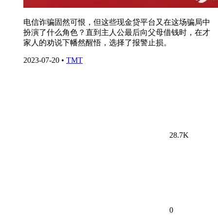
电信诈骗固然可恨，但这些现金贷平台又在这场骗局中
扮演了什么角色？直到主人公最后向父母借钱时，在才
家人的劝说下幡然醒悟，选择了报警止损。
2023-07-20
•
TMT
28.7K
0