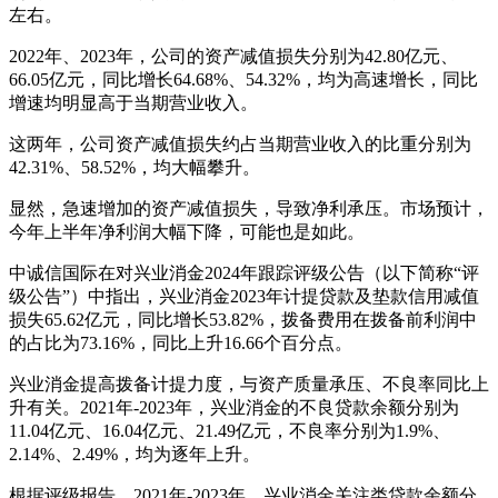
左右。
2022年、2023年，公司的资产减值损失分别为42.80亿元、
66.05亿元，同比增长64.68%、54.32%，均为高速增长，同比
增速均明显高于当期营业收入。
这两年，公司资产减值损失约占当期营业收入的比重分别为
42.31%、58.52%，均大幅攀升。
显然，急速增加的资产减值损失，导致净利承压。市场预计，
今年上半年净利润大幅下降，可能也是如此。
中诚信国际在对兴业消金2024年跟踪评级公告（以下简称“评
级公告”）中指出，兴业消金2023年计提贷款及垫款信用减值
损失65.62亿元，同比增长53.82%，拨备费用在拨备前利润中
的占比为73.16%，同比上升16.66个百分点。
兴业消金提高拨备计提力度，与资产质量承压、不良率同比上
升有关。2021年-2023年，兴业消金的不良贷款余额分别为
11.04亿元、16.04亿元、21.49亿元，不良率分别为1.9%、
2.14%、2.49%，均为逐年上升。
根据评级报告，2021年-2023年，兴业消金关注类贷款余额分