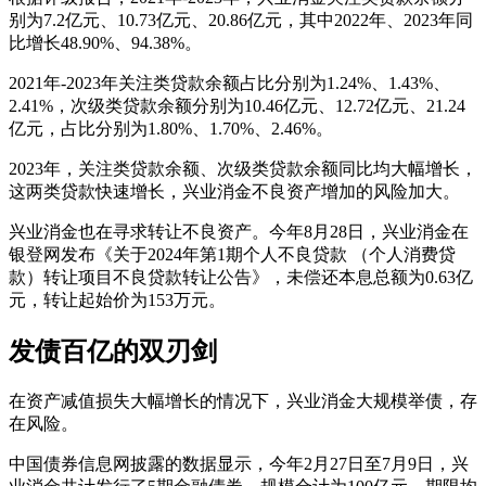
别为7.2亿元、10.73亿元、20.86亿元，其中2022年、2023年同
比增长48.90%、94.38%。
2021年-2023年关注类贷款余额占比分别为1.24%、1.43%、
2.41%，次级类贷款余额分别为10.46亿元、12.72亿元、21.24
亿元，占比分别为1.80%、1.70%、2.46%。
2023年，关注类贷款余额、次级类贷款余额同比均大幅增长，
这两类贷款快速增长，兴业消金不良资产增加的风险加大。
兴业消金也在寻求转让不良资产。今年8月28日，兴业消金在
银登网发布《关于2024年第1期个人不良贷款 （个人消费贷
款）转让项目不良贷款转让公告》，未偿还本息总额为0.63亿
元，转让起始价为153万元。
发债百亿的双刃剑
在资产减值损失大幅增长的情况下，兴业消金大规模举债，存
在风险。
中国债券信息网披露的数据显示，今年2月27日至7月9日，兴