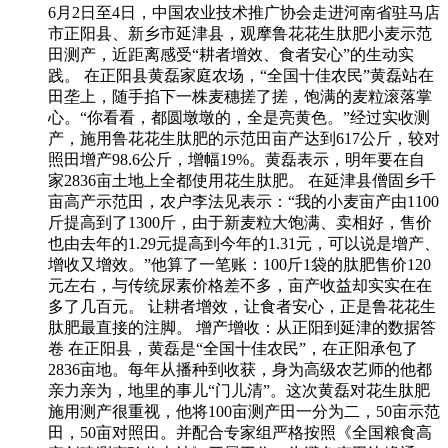
6月2日至4日，中国农业技术推广协会走进河南省驻马店
市正阳县、新乡市延津县，观摩鲁花花生肽肥小麦示范
田测产，近距离感受“耕者增效、食者安心”的生动实
践。 在正阳县黄磊家庭农场，“全国十佳农民”黄磊站在
田垄上，随手掐下一株麦穗搓了搓，饱满的麦粒滚落掌
心。“你看看，都圆墩墩的，全是亮黄色。”经过实收测
产，施用鲁花花生肽肥的示范田亩产达到617公斤，较对
照田增产98.6公斤，增幅19%。黄磊表示，明年要在自
家2836亩土地上全都使用花生肽肥。 在延津县僧固乡千
亩高产示范田，农户李法见表示：“我的小麦亩产由1100
斤提高到了1300斤，由于新麦粒大饱满、卖相好，售价
也由去年的1.29元提高到今年的1.31元，可以说是增产、
增收又增效。”他算了一笔账：100斤1袋的肽肥售价120
元左右，与传统尿素价格差不多，亩产收益却实实在在
多了几百元。 让耕者增效，让食者安心，正是鲁花花生
肽肥最直接的注脚。 增产增收：从正阳到延津的数据答
卷 在正阳县，黄磊是“全国十佳农民”，在正阳承包了
2836亩地。每年从播种到收获，身为高级农艺师的他都
亲力亲为，地里的事儿“门儿清”。这次黄磊对花生肽肥
施用测产很重视，他将100亩测产田一分为二，50亩示范
田，50亩对照田。并配合专家组严格按照《全国粮食高