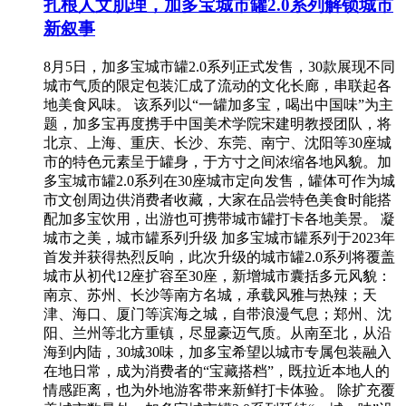
扎根人文肌理，加多宝城市罐2.0系列解锁城市
新叙事
8月5日，加多宝城市罐2.0系列正式发售，30款展现不同
城市气质的限定包装汇成了流动的文化长廊，串联起各
地美食风味。 该系列以“一罐加多宝，喝出中国味”为主
题，加多宝再度携手中国美术学院宋建明教授团队，将
北京、上海、重庆、长沙、东莞、南宁、沈阳等30座城
市的特色元素呈于罐身，于方寸之间浓缩各地风貌。加
多宝城市罐2.0系列在30座城市定向发售，罐体可作为城
市文创周边供消费者收藏，大家在品尝特色美食时能搭
配加多宝饮用，出游也可携带城市罐打卡各地美景。 凝
城市之美，城市罐系列升级 加多宝城市罐系列于2023年
首发并获得热烈反响，此次升级的城市罐2.0系列将覆盖
城市从初代12座扩容至30座，新增城市囊括多元风貌：
南京、苏州、长沙等南方名城，承载风雅与热辣；天
津、海口、厦门等滨海之城，自带浪漫气息；郑州、沈
阳、兰州等北方重镇，尽显豪迈气质。从南至北，从沿
海到内陆，30城30味，加多宝希望以城市专属包装融入
在地日常，成为消费者的“宝藏搭档”，既拉近本地人的
情感距离，也为外地游客带来新鲜打卡体验。 除扩充覆