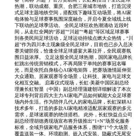
热潮，联动成都、重庆、合肥三座城市地铁，打造沉浸
式足球主题地铁空间，搭配线下趣味互动场景，将AI家
电体验与足球赛事氛围深度融合，开启今夏全域线上线
下联动的足球季活动。 全民足球狂欢热潮涌动 近段时
间，从走红全网的“苏超”“川超”“粤超”等区域足球赛事
到各类民间足球活动，足球运动持续点燃大众热情，“川
超”作为四川本土现象级全民足球IP，目前也已步入总决
赛关键阶段，恰逢全球足球盛宴大幕拉开，全民观赛氛
围日益浓厚。 立足这股全民足球热潮，国民家电品牌长
虹跳出传统营销模式，不再局限于单纯的赛事冠名曝
光，而是依托自身核心AI家电矩阵，把赛场激情延伸至
大众通勤、居家观赛等全场景，让科技、家电与足球文
化相互交融。 启幕仪式现场，长虹·美菱中国区副总经
理兼长虹智显（中国）副总经理蒲建朝详细解读了本次
足球专列背后四大主力AI家电产品如何赋能大众足球赛
场内外生活。作为陪伴几代人的家电品牌，长虹深耕AI
技术多年，打造的多款AI家电精准适配居家观赛的多元
需求，是球迷观赛的绝佳搭档。 此外，长虹快益点公司
副总经理胡德勇现场宣布将升级推出“1+N”场景化服务
标准，全域升级家电产品服务体系，围绕“1”个大场景，
覆盖送装一体、环境勘测、嵌入式安装、隐蔽式无尾安