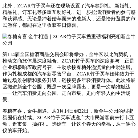
此外，ZCAR竹子买车还在现场设置了汽车签到礼、新婚礼、
精品礼、订车礼等多重互动好礼，进一步拉满消费者的参与感
和获得感。无论是冲着婚车而来的准新人，还是恰好逛展的市
民游客，都能在这里收获春日惊喜。
第114届全国糖酒商品交易会即将举办，金牛区以此为契机，
推动文商旅体展深度融合。ZCAR竹子买车的深度参与，正是
企业积极响应政府号召、主动承接春糖外溢流量的生动注脚。
作为扎根成都的汽车新零售平台，ZCAR竹子买车始终致力于
通过场景创新和服务升级，链接更多年轻消费群体。此次将展
区搬进新金牛公园，既是一次品牌露出，更是一次精准触达
——让汽车消费走向公园、走向市集、走向年轻人的生活场
景。
春糖有喜，金牛相遇。从3月14日到22日，新金牛公园的甜蜜
氛围仍在持续。ZCAR竹子买车诚邀广大市民游客前来打卡互
动，逛市集、抽好礼、选婚车，让这个春天的幸福，从一辆心
仪的车开始。