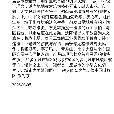
盖城市数量外，加多宝城市罐2.0系列延续“一城一味”设
计理念，以当地地标建筑为核心元素，融入市花、市
树、人文风貌等特有符号，勾勒每座城市独有的精神气
韵。 其中，长沙罐呼应着岳麓山爱晚亭、天心阁、杜甫
江阁、坡子街牌坊的活色生香，散发出星城独有的人间
烟火气，热烈滚烫。东莞罐捕捉一座城的双面节拍，湾
区智造、城市速度在此交融。沈阳罐以沈阳故宫为人文
底色，将彩电塔、奉天工场的工业风骨绘于罐身，装下
这座工业老城的骄傲与深情。南宁罐定格绿城秀美风
华，将畅游阁、亭子码头、青秀山、南宁大桥与南宁国
际会展中心同框入画，诠释出现代壮乡首府灵秀的独特
气质。 加多宝城市罐2.0系列将30城的多元城市风貌浓缩
于方寸罐体之上，每一罐都是一座城市的小型文化切
片，让城市之美随罐而行。 融人间烟火气，绘中国味版
图 作为凉…
2026-08-05