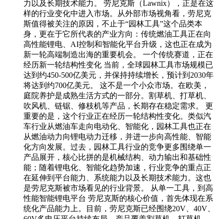
力以及长期技术能力。 劳尼克斯（Lawnix），正是在这
样的行业变化中进入市场。从外部市场视角看，劳尼克
斯值得被关注的原因，不止于“园林工具”这个品类本
身，更在于它所代表的产业方向：传统燃油工具正在向
高性能锂电、AI控制和智能化平台升级，这也正在成为
新一轮高端制造出海的重要机会。 一个传统赛道，正在
经历新一轮结构性变化 当前，全球园林工具市场规模已
达到约450-500亿美元，并保持持续增长，预计到2030年
将达到约700亿美元。 这不是一个小众市场。在欧美，
庭院养护是成熟生活方式的一部分。割草机、打草机、
吹风机、链锯、修枝机等产品，长期存在稳定需求。 更
重要的是，这个行业正在经历一轮结构性变化。类似汽
车行业从燃油车走向电动化、智能化，园林工具也正在
从燃油动力向锂电动力迁移，并进一步向高性能、智能
化方向发展。过去，园林工具行业的竞争更多围绕单一
产品展开，核心比拼的是机械结构、动力输出和基础性
能；随着锂电化、智能化趋势加速，行业竞争的重点正
在延伸到平台能力、系统能力以及长期技术能力。这也
是劳尼克斯被市场看见的行业背景。 从单一工具，到高
性能智能锂电平台 劳尼克斯的核心价值，首先体现在系
统化产品能力上。目前，劳尼克斯已经围绕20V、40V、
60V多电压平台持续布局，产品覆盖割草机、打草机、