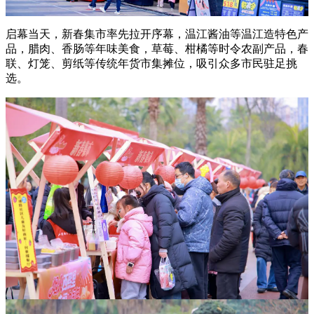
启幕当天，新春集市率先拉开序幕，温江酱油等温江造特色产
品，腊肉、香肠等年味美食，草莓、柑橘等时令农副产品，春
联、灯笼、剪纸等传统年货市集摊位，吸引众多市民驻足挑
选。