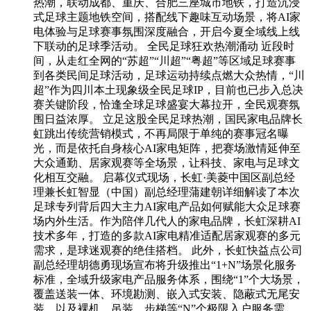
热潮，联动成都、重庆、合肥三座城市地铁，打造沉浸
式足球主题地铁空间，搭配线下趣味互动场景，将AI家
电体验与足球赛事氛围深度融合，开启今夏全域线上线
下联动的足球季活动。 全民足球狂欢热潮涌动 近段时
间，从走红全网的“苏超”“川超”“粤超”等区域足球赛事
到各类民间足球活动，足球运动持续点燃大众热情，“川
超”作为四川本土现象级全民足球IP，目前也已步入总决
赛关键阶段，恰逢全球足球盛宴大幕拉开，全民观赛氛
围日益浓厚。 立足这股全民足球热潮，国民家电品牌长
虹跳出传统营销模式，不再局限于单纯的赛事冠名曝
光，而是依托自身核心AI家电矩阵，把赛场激情延伸至
大众通勤、居家观赛等全场景，让科技、家电与足球文
化相互交融。 启幕仪式现场，长虹·美菱中国区副总经
理兼长虹智显（中国）副总经理蒲建朝详细解读了本次
足球专列背后四大主力AI家电产品如何赋能大众足球赛
场内外生活。作为陪伴几代人的家电品牌，长虹深耕AI
技术多年，打造的多款AI家电精准适配居家观赛的多元
需求，是球迷观赛的绝佳搭档。 此外，长虹快益点公司
副总经理胡德勇现场宣布将升级推出“1+N”场景化服务
标准，全域升级家电产品服务体系，围绕“1”个大场景，
覆盖送装一体、环境勘测、嵌入式安装、隐蔽式无尾安
装，以及裸机、吊装、步梯等“N”个极限入户服务需