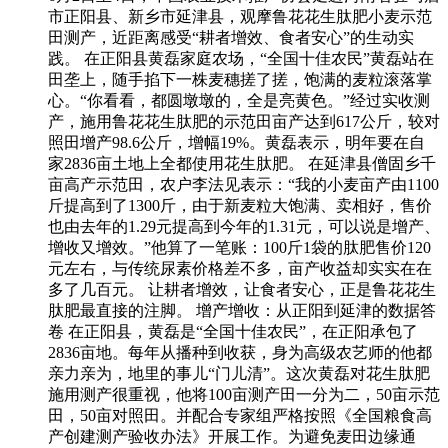
市正阳县、新乡市延津县，观摩鲁花花生肽肥小麦示范
田测产，近距离感受“耕者增效、食者安心”的生动实
践。 在正阳县黄磊家庭农场，“全国十佳农民”黄磊站在
田垄上，随手掐下一株麦穗搓了搓，饱满的麦粒滚落掌
心。“你看看，都圆墩墩的，全是亮黄色。”经过实收测
产，施用鲁花花生肽肥的示范田亩产达到617公斤，较对
照田增产98.6公斤，增幅19%。黄磊表示，明年要在自
家2836亩土地上全都使用花生肽肥。 在延津县僧固乡千
亩高产示范田，农户李法见表示：“我的小麦亩产由1100
斤提高到了1300斤，由于新麦粒大饱满、卖相好，售价
也由去年的1.29元提高到今年的1.31元，可以说是增产、
增收又增效。”他算了一笔账：100斤1袋的肽肥售价120
元左右，与传统尿素价格差不多，亩产收益却实实在在
多了几百元。 让耕者增效，让食者安心，正是鲁花花生
肽肥最直接的注脚。 增产增收：从正阳到延津的数据答
卷 在正阳县，黄磊是“全国十佳农民”，在正阳承包了
2836亩地。每年从播种到收获，身为高级农艺师的他都
亲力亲为，地里的事儿“门儿清”。这次黄磊对花生肽肥
施用测产很重视，他将100亩测产田一分为二，50亩示范
田，50亩对照田。并配合专家组严格按照《全国粮食高
产创建测产验收办法》开展工作。为避免麦田边缘通