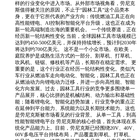
样的行业变化中进入市场。从外部市场视角看，劳尼克
斯值得被关注的原因，不止于“园林工具”这个品类本
身，更在于它所代表的产业方向：传统燃油工具正在向
高性能锂电、AI控制和智能化平台升级，这也正在成为
新一轮高端制造出海的重要机会。 一个传统赛道，正在
经历新一轮结构性变化 当前，全球园林工具市场规模已
达到约450-500亿美元，并保持持续增长，预计到2030年
将达到约700亿美元。 这不是一个小众市场。在欧美，
庭院养护是成熟生活方式的一部分。割草机、打草机、
吹风机、链锯、修枝机等产品，长期存在稳定需求。 更
重要的是，这个行业正在经历一轮结构性变化。类似汽
车行业从燃油车走向电动化、智能化，园林工具也正在
从燃油动力向锂电动力迁移，并进一步向高性能、智能
化方向发展。过去，园林工具行业的竞争更多围绕单一
产品展开，核心比拼的是机械结构、动力输出和基础性
能；随着锂电化、智能化趋势加速，行业竞争的重点正
在延伸到平台能力、系统能力以及长期技术能力。这也
是劳尼克斯被市场看见的行业背景。 从单一工具，到高
性能智能锂电平台 劳尼克斯的核心价值，首先体现在系
统化产品能力上。目前，劳尼克斯已经围绕20V、40V、
60V多电压平台持续布局，产品覆盖割草机、打草机、