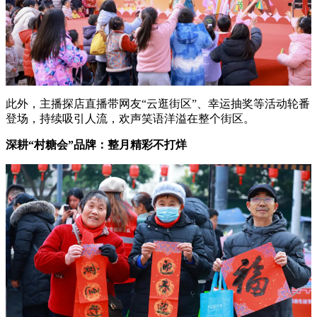
此外，主播探店直播带网友“云逛街区”、幸运抽奖等活动轮番
登场，持续吸引人流，欢声笑语洋溢在整个街区。
深耕“村糖会”品牌：整月精彩不打烊