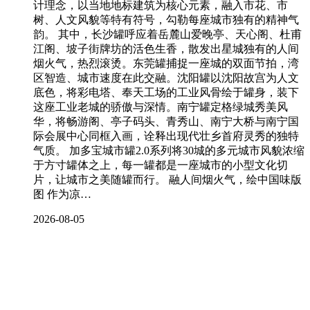
计理念，以当地地标建筑为核心元素，融入市花、市
树、人文风貌等特有符号，勾勒每座城市独有的精神气
韵。 其中，长沙罐呼应着岳麓山爱晚亭、天心阁、杜甫
江阁、坡子街牌坊的活色生香，散发出星城独有的人间
烟火气，热烈滚烫。东莞罐捕捉一座城的双面节拍，湾
区智造、城市速度在此交融。沈阳罐以沈阳故宫为人文
底色，将彩电塔、奉天工场的工业风骨绘于罐身，装下
这座工业老城的骄傲与深情。南宁罐定格绿城秀美风
华，将畅游阁、亭子码头、青秀山、南宁大桥与南宁国
际会展中心同框入画，诠释出现代壮乡首府灵秀的独特
气质。 加多宝城市罐2.0系列将30城的多元城市风貌浓缩
于方寸罐体之上，每一罐都是一座城市的小型文化切
片，让城市之美随罐而行。 融人间烟火气，绘中国味版
图 作为凉…
2026-08-05