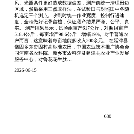
风、光照条件更好造成数据偏差，测产前统一清理田边
区域，然后采用三点取样法，在试验田与对照田中各随
机选定三个测点。收割时统一作业宽度、控制行进速
度，全程做好记录留档，保证测产结果严谨、公平、真
实。 测产结果显示，试验组亩产617公斤，对照组亩产
518.4公斤，每亩增产98.6公斤，增幅19%。对于普通农
户而言，这意味着每亩地能多收入200余元。 在延津县
僧固乡东史固村高标准农田，中国农业技术推广协会会
同河南省农科院、新乡市农科院及延津县农业产业发展
服务中心，对鲁花花生肽…
2026-06-15
680