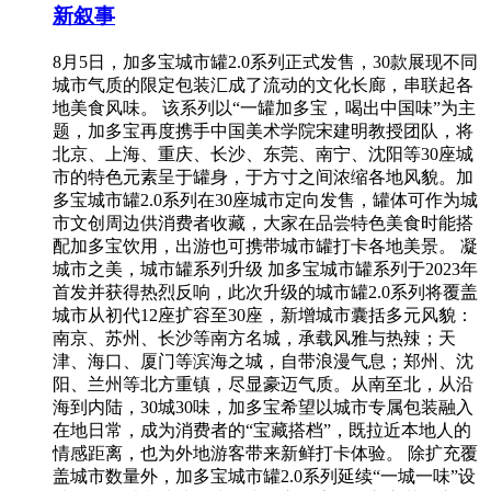
新叙事
8月5日，加多宝城市罐2.0系列正式发售，30款展现不同
城市气质的限定包装汇成了流动的文化长廊，串联起各
地美食风味。 该系列以“一罐加多宝，喝出中国味”为主
题，加多宝再度携手中国美术学院宋建明教授团队，将
北京、上海、重庆、长沙、东莞、南宁、沈阳等30座城
市的特色元素呈于罐身，于方寸之间浓缩各地风貌。加
多宝城市罐2.0系列在30座城市定向发售，罐体可作为城
市文创周边供消费者收藏，大家在品尝特色美食时能搭
配加多宝饮用，出游也可携带城市罐打卡各地美景。 凝
城市之美，城市罐系列升级 加多宝城市罐系列于2023年
首发并获得热烈反响，此次升级的城市罐2.0系列将覆盖
城市从初代12座扩容至30座，新增城市囊括多元风貌：
南京、苏州、长沙等南方名城，承载风雅与热辣；天
津、海口、厦门等滨海之城，自带浪漫气息；郑州、沈
阳、兰州等北方重镇，尽显豪迈气质。从南至北，从沿
海到内陆，30城30味，加多宝希望以城市专属包装融入
在地日常，成为消费者的“宝藏搭档”，既拉近本地人的
情感距离，也为外地游客带来新鲜打卡体验。 除扩充覆
盖城市数量外，加多宝城市罐2.0系列延续“一城一味”设