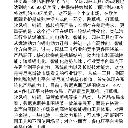
经历新一轮结构性变化 当前，全球园林工具市场规模已
达到约450-500亿美元，并保持持续增长，预计到2030年
将达到约700亿美元。 这不是一个小众市场。在欧美，
庭院养护是成熟生活方式的一部分。割草机、打草机、
吹风机、链锯、修枝机等产品，长期存在稳定需求。 更
重要的是，这个行业正在经历一轮结构性变化。类似汽
车行业从燃油车走向电动化、智能化，园林工具也正在
从燃油动力向锂电动力迁移，并进一步向高性能、智能
化方向发展。过去，园林工具行业的竞争更多围绕单一
产品展开，核心比拼的是机械结构、动力输出和基础性
能；随着锂电化、智能化趋势加速，行业竞争的重点正
在延伸到平台能力、系统能力以及长期技术能力。这也
是劳尼克斯被市场看见的行业背景。 从单一工具，到高
性能智能锂电平台 劳尼克斯的核心价值，首先体现在系
统化产品能力上。目前，劳尼克斯已经围绕20V、40V、
60V多电压平台持续布局，产品覆盖割草机、打草机、
吹风机、链锯、绿篱修剪机等多个品类。 从产品布局来
看，劳尼克斯并非围绕某一款单品展开，而是在搭建一
套面向庭院维护场景的高性能智能锂电工具体系。对用
户来说，一块电池、一套动力系统，可以逐步延展到不
同工具和不同使用场景；对企业而言，多电压平台考验
的是电池、电机…