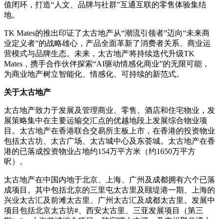
值闭环，打造“人文、品牌与社群”互通互联的零售体验集结
地。
TK Mates的推出印证了太古地产从“潮流引领者”迈向“未来商
业定义者”的战略雄心，产品全面革新了消费者关系、商业运
营模式与品牌生态。未来，太古地产将持续迭代升级TK
Mates，携手合作伙伴探索“AI驱动情感化商业”的无限可能，
为商业地产树立智能化、情感化、可持续的新范式。
关于太古地产
太古地产致力于发展及管理商业、零售、酒店和住宅物业，发
展策略集中在主要运输交汇点的优越地段上发展综合物业项
目。太古地产在香港联合交易所主板上市，在香港的投资物业
包括太古坊、太古广场、太古城中心及东荟城。太古地产在香
港的已落成投资物业占地约154万平方米（约1650万平方
呎）。
太古地产在中国内地于北京、上海、广州及成都拥有六个已落
成项目。其中包括北京的三里屯太古里及颐堤港一期、上海的
兴业太古汇及前滩太古里、广州太古汇及成都太古里。发展中
项目包括北京太古坊#、西安太古里、三亚发展项目（第三