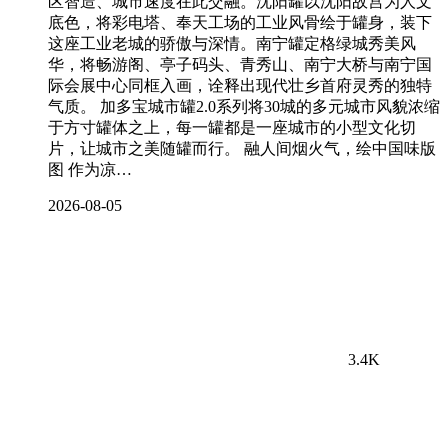
区智造、城市速度在此交融。沈阳罐以沈阳故宫为人文
底色，将彩电塔、奉天工场的工业风骨绘于罐身，装下
这座工业老城的骄傲与深情。南宁罐定格绿城秀美风
华，将畅游阁、亭子码头、青秀山、南宁大桥与南宁国
际会展中心同框入画，诠释出现代壮乡首府灵秀的独特
气质。 加多宝城市罐2.0系列将30城的多元城市风貌浓缩
于方寸罐体之上，每一罐都是一座城市的小型文化切
片，让城市之美随罐而行。 融人间烟火气，绘中国味版
图 作为凉…
2026-08-05
3.4K