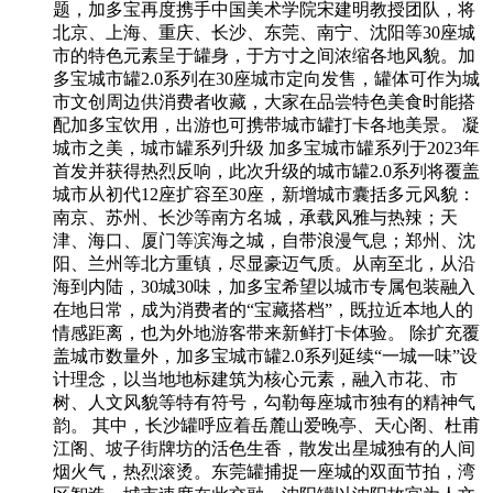
题，加多宝再度携手中国美术学院宋建明教授团队，将
北京、上海、重庆、长沙、东莞、南宁、沈阳等30座城
市的特色元素呈于罐身，于方寸之间浓缩各地风貌。加
多宝城市罐2.0系列在30座城市定向发售，罐体可作为城
市文创周边供消费者收藏，大家在品尝特色美食时能搭
配加多宝饮用，出游也可携带城市罐打卡各地美景。 凝
城市之美，城市罐系列升级 加多宝城市罐系列于2023年
首发并获得热烈反响，此次升级的城市罐2.0系列将覆盖
城市从初代12座扩容至30座，新增城市囊括多元风貌：
南京、苏州、长沙等南方名城，承载风雅与热辣；天
津、海口、厦门等滨海之城，自带浪漫气息；郑州、沈
阳、兰州等北方重镇，尽显豪迈气质。从南至北，从沿
海到内陆，30城30味，加多宝希望以城市专属包装融入
在地日常，成为消费者的“宝藏搭档”，既拉近本地人的
情感距离，也为外地游客带来新鲜打卡体验。 除扩充覆
盖城市数量外，加多宝城市罐2.0系列延续“一城一味”设
计理念，以当地地标建筑为核心元素，融入市花、市
树、人文风貌等特有符号，勾勒每座城市独有的精神气
韵。 其中，长沙罐呼应着岳麓山爱晚亭、天心阁、杜甫
江阁、坡子街牌坊的活色生香，散发出星城独有的人间
烟火气，热烈滚烫。东莞罐捕捉一座城的双面节拍，湾