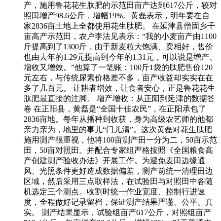
产，施用鲁花花生肽肥的示范田亩产达到617公斤，较对
照田增产98.6公斤，增幅19%。黄磊表示，明年要在自
家2836亩土地上全都使用花生肽肥。 在延津县僧固乡千
亩高产示范田，农户李法见表示：“我的小麦亩产由1100
斤提高到了1300斤，由于新麦粒大饱满、卖相好，售价
也由去年的1.29元提高到今年的1.31元，可以说是增产、
增收又增效。”他算了一笔账：100斤1袋的肽肥售价120
元左右，与传统尿素价格差不多，亩产收益却实实在在
多了几百元。 让耕者增效，让食者安心，正是鲁花花生
肽肥最直接的注脚。 增产增收：从正阳到延津的数据答
卷 在正阳县，黄磊是“全国十佳农民”，在正阳承包了
2836亩地。每年从播种到收获，身为高级农艺师的他都
亲力亲为，地里的事儿“门儿清”。这次黄磊对花生肽肥
施用测产很重视，他将100亩测产田一分为二，50亩示范
田，50亩对照田。并配合专家组严格按照《全国粮食高
产创建测产验收办法》开展工作。为避免麦田边缘通
风、光照条件更好造成数据偏差，测产前统一清理田边
区域，然后采用三点取样法，在试验田与对照田中各随
机选定三个测点。收割时统一作业宽度、控制行进速
度，全程做好记录留档，保证测产结果严谨、公平、真
实。 测产结果显示，试验组亩产617公斤，对照组亩产