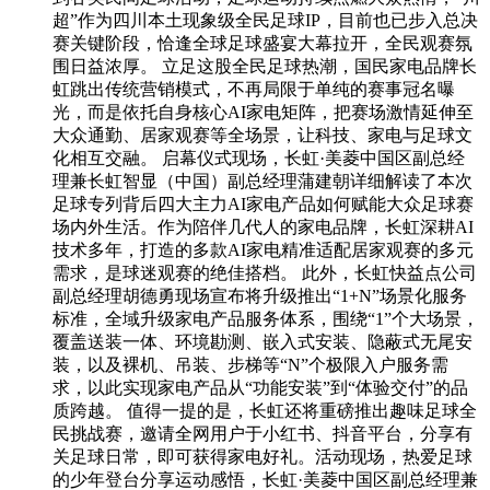
超”作为四川本土现象级全民足球IP，目前也已步入总决
赛关键阶段，恰逢全球足球盛宴大幕拉开，全民观赛氛
围日益浓厚。 立足这股全民足球热潮，国民家电品牌长
虹跳出传统营销模式，不再局限于单纯的赛事冠名曝
光，而是依托自身核心AI家电矩阵，把赛场激情延伸至
大众通勤、居家观赛等全场景，让科技、家电与足球文
化相互交融。 启幕仪式现场，长虹·美菱中国区副总经
理兼长虹智显（中国）副总经理蒲建朝详细解读了本次
足球专列背后四大主力AI家电产品如何赋能大众足球赛
场内外生活。作为陪伴几代人的家电品牌，长虹深耕AI
技术多年，打造的多款AI家电精准适配居家观赛的多元
需求，是球迷观赛的绝佳搭档。 此外，长虹快益点公司
副总经理胡德勇现场宣布将升级推出“1+N”场景化服务
标准，全域升级家电产品服务体系，围绕“1”个大场景，
覆盖送装一体、环境勘测、嵌入式安装、隐蔽式无尾安
装，以及裸机、吊装、步梯等“N”个极限入户服务需
求，以此实现家电产品从“功能安装”到“体验交付”的品
质跨越。 值得一提的是，长虹还将重磅推出趣味足球全
民挑战赛，邀请全网用户于小红书、抖音平台，分享有
关足球日常，即可获得家电好礼。活动现场，热爱足球
的少年登台分享运动感悟，长虹·美菱中国区副总经理兼