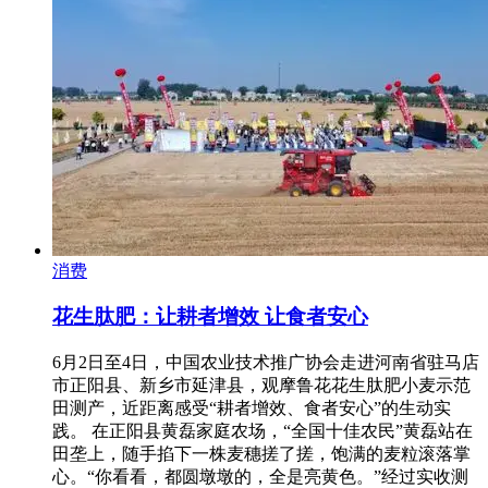
消费
花生肽肥：让耕者增效 让食者安心
6月2日至4日，中国农业技术推广协会走进河南省驻马店
市正阳县、新乡市延津县，观摩鲁花花生肽肥小麦示范
田测产，近距离感受“耕者增效、食者安心”的生动实
践。 在正阳县黄磊家庭农场，“全国十佳农民”黄磊站在
田垄上，随手掐下一株麦穗搓了搓，饱满的麦粒滚落掌
心。“你看看，都圆墩墩的，全是亮黄色。”经过实收测